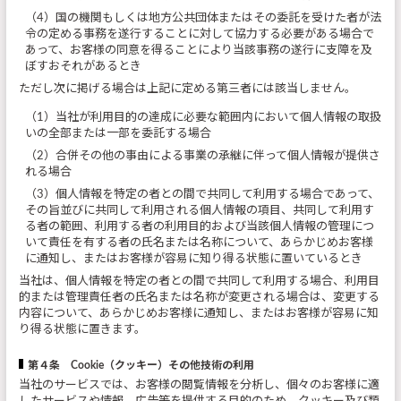
（4）国の機関もしくは地方公共団体またはその委託を受けた者が法
令の定める事務を遂行することに対して協力する必要がある場合で
あって、お客様の同意を得ることにより当該事務の遂行に支障を及
ぼすおそれがあるとき
ただし次に掲げる場合は上記に定める第三者には該当しません。
（1）当社が利用目的の達成に必要な範囲内において個人情報の取扱
いの全部または一部を委託する場合
（2）合併その他の事由による事業の承継に伴って個人情報が提供さ
れる場合
（3）個人情報を特定の者との間で共同して利用する場合であって、
その旨並びに共同して利用される個人情報の項目、共同して利用す
る者の範囲、利用する者の利用目的および当該個人情報の管理につ
いて責任を有する者の氏名または名称について、あらかじめお客様
に通知し、またはお客様が容易に知り得る状態に置いているとき
当社は、個人情報を特定の者との間で共同して利用する場合、利用目
的または管理責任者の氏名または名称が変更される場合は、変更する
内容について、あらかじめお客様に通知し、またはお客様が容易に知
り得る状態に置きます。
第４条 Cookie（クッキー）その他技術の利用
当社のサービスでは、お客様の閲覧情報を分析し、個々のお客様に適