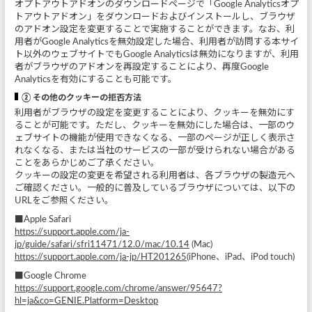
オプトアウトアドオンのダウンロードページで「Google Analyticsオプ
トアウトアドオン」をダウンロードおよびインストールし、ブラウザ
のアドオン設定を変更することで実施することができます。なお、利
用者がGoogle Analyticsを無効設定した場合、利用者が訪問する本サイ
ト以外のウェブサイトでもGoogle Analyticsは無効になりますが、利用
者がブラウザのアドオンを再設定することにより、再度Google
Analyticsを有効にすることも可能です。
② その他のクッキーの拒否方法
利用者がブラウザの設定を変更することにより、クッキーを無効にす
ることが可能です。ただし、クッキーを無効にした場合は、一部のウ
ェブサイトの機能が使用できなくなる、一部のページが正しく表示さ
れなくなる、または当社のサービスの一部が受けられない場合がある
ことをあらかじめご了承ください。
クッキーの設定の変更を希望される利用者は、各ブラウザの製造元へ
ご確認ください。一般的に普及しているブラウザについては、以下の
URLをご参照ください。
■Apple Safari
https://support.apple.com/ja-
jp/guide/safari/sfri11471/12.0/mac/10.14
(Mac)
https://support.apple.com/ja-jp/HT201265
(iPhone、iPad、iPod touch)
■Google Chrome
https://support.google.com/chrome/answer/95647?
hl=ja&co=GENIE.Platform=Desktop