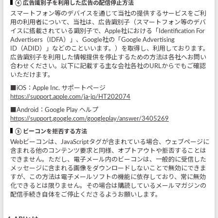
④ 広告識別子を利用した広告の配信停止方法
スマートフォン等のデバイスを通じて当社の提供するサービスをご利
用の利用者について、当社は、広告識別子（スマートフォン等のデバ
イスに搭載されている識別子で、Apple社における「Identification For
Advertisers（IDFA）」、Google社の「Google Advertising
ID（ADID）」などのこといいます。）を取得し、利用しております。
広告識別子を利用した情報提供を停止するための方法は各社へお問い
合わせください。以下に記載する主な会社各社のURLからでもご確認
いただけます。
■iOS：Apple Inc. サポートページ
https://support.apple.com/ja-jp/HT202074
■Android：Google Play ヘルプ
https://support.google.com/googleplay/answer/3405269
⑤ ビーコンを拒否する方法
Webビーコンは、JavaScriptタグが含まれている場合、ウェブページに
含まれる他のコンテンツ要求と同様、オプトアウトや拒否することは
できません。ただし、電子メール内のビーコンは、一般的に受信した
メッセージに含まれる画像をダウンロードしないことで無効にできま
すが、この方法は電子メールソフトの機能に依存しており、常に無効
化できるとは限りません。その場合は購読しているメールマガジンの
配信手続き自体をご停止くださるようお願いします。