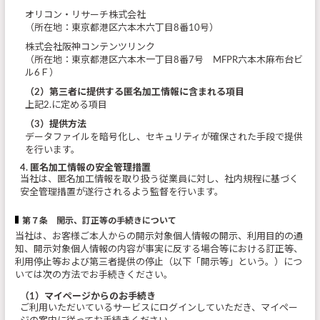
オリコン・リサーチ株式会社
（所在地：東京都港区六本木六丁目8番10号）
株式会社阪神コンテンツリンク
（所在地：東京都港区六本木一丁目8番7号 MFPR六本木麻布台ビ
ル6Ｆ）
（2）第三者に提供する匿名加工情報に含まれる項目
上記2.に定める項目
（3）提供方法
データファイルを暗号化し、セキュリティが確保された手段で提供
を行います。
4. 匿名加工情報の安全管理措置
当社は、匿名加工情報を取り扱う従業員に対し、社内規程に基づく
安全管理措置が遂行されるよう監督を行います。
第７条 開示、訂正等の手続きについて
当社は、お客様ご本人からの開示対象個人情報の開示、利用目的の通
知、開示対象個人情報の内容が事実に反する場合等における訂正等、
利用停止等および第三者提供の停止（以下「開示等」という。）につ
いては次の方法でお手続きください。
（1）マイページからのお手続き
ご利用いただいているサービスにログインしていただき、マイペー