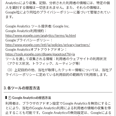
Analyticsにより収集、記録、分析された利用者の情報には、特定の個
人を識別する情報は一切含まれません。また、それらの情報は、
Google社により同社のプライバシーポリシーに基づいて管理されてい
ます。
Google Analytics ツール提供者: Google Inc.
Google Analytics利用規約：
http://www.google.com/analytics/terms/jp.html
Googleプライバシーポリシー：
http://www.google.com/intl/ja/policies/privacy/partners/
Google Analyticsオプトアウトアドオン：
https://tools.google.com/dlpage/gaoptout?hl=ja
ツールを通して収集される情報：利用者のウェブサイトの利用状況
（アクセス状況、トラフィック、ルーティング等）
（3）上記目的の他、当社が取得したクッキー情報については、当社プ
ライバシーポリシーに定めている利用目的の範囲内で利用致します。
3. 各ツールの拒否方法
① Google Analyticsの拒否方法
利用者は、ブラウザのアドオン設定でGoogle Analyticsを無効にするこ
とにより、当社のGoogle Analytics利用による利用者の情報の収集を停
止することも可能です。Google Analyticsの無効設定は、Googleによる