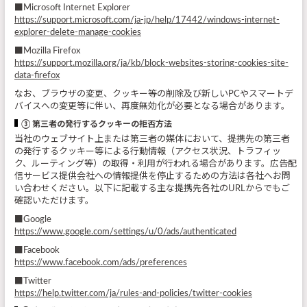
■Microsoft Internet Explorer
https://support.microsoft.com/ja-jp/help/17442/windows-internet-
explorer-delete-manage-cookies
■Mozilla Firefox
https://support.mozilla.org/ja/kb/block-websites-storing-cookies-site-
data-firefox
なお、ブラウザの変更、クッキー等の削除及び新しいPCやスマートデ
バイスへの変更等に伴い、再度無効化が必要となる場合があります。
③ 第三者の発行するクッキーの拒否方法
当社のウェブサイト上または第三者の媒体において、提携先の第三者
の発行するクッキー等による行動情報（アクセス状況、トラフィッ
ク、ルーティング等）の取得・利用が行われる場合があります。広告配
信サービス提供会社への情報提供を停止するための方法は各社へお問
い合わせください。以下に記載する主な提携先各社のURLからでもご
確認いただけます。
■Google
https://www.google.com/settings/u/0/ads/authenticated
■Facebook
https://www.facebook.com/ads/preferences
■Twitter
https://help.twitter.com/ja/rules-and-policies/twitter-cookies