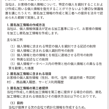
当社は、お客様の個人情報について、特定の個人を識別することおよ
び作成に用いる個人情報を復元することができないよう適切な保護措
置を講じたうえで、匿名加工情報の作成と第三者への提供を法令で認
められた範囲で実施します。
1. 匿名加工情報の作成方法
当社は、個人情報保護法が定める加工基準に沿って、お客様の情報
を加工し匿名加工情報を作成します。
主な加工例
（1）個人情報に含まれる特定の個人を識別できる記述の削除
（2）個人情報に含まれる個人識別符号の削除
（3）個人情報と他の情報とを相互に連結させる符号の削除
（4）特異な記述などの削除
（5）個人情報データベース内の特徴と他の個人情報との異なる性
質を勘案した措置
2. 匿名加工情報に含まれる項目
お客様の個人属性情報（性別、年代、住所（都道府県・市区町
村）、商品購入履歴、サービス利用履歴
3. 匿名加工情報の第三者提供
当社が作成した匿名加工情報を第三者に提供する場合の目的、匿名
加工情報に含まれる項目及びその提供方法は以下のとおりです。
（1）目的
当社が提携する次の会社で統計化情報を作成するため。