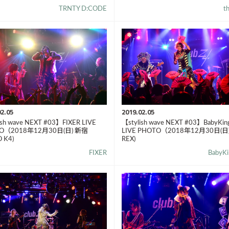
TRNTY D:CODE
th
2.05
2019.02.05
ish wave NEXT #03】FIXER LIVE
【stylish wave NEXT #03】BabyKi
O（2018年12月30日(日) 新宿
LIVE PHOTO（2018年12月30日(日
 K4)
REX)
FIXER
BabyK