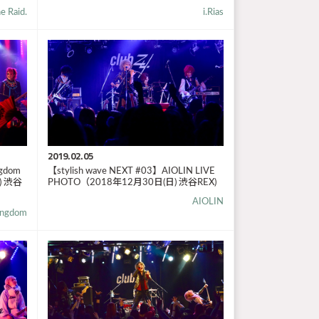
e Raid.
i.Rias
2019.02.05
ngdom
【stylish wave NEXT #03】AIOLIN LIVE
) 渋谷
PHOTO（2018年12月30日(日) 渋谷REX)
AIOLIN
ingdom