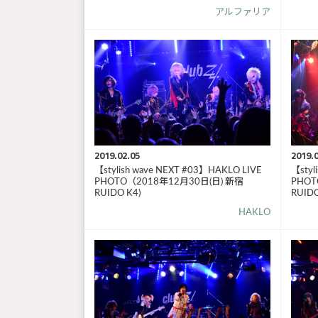
アルファリア
2019.02.05
2019.0
【stylish wave NEXT #03】HAKLO LIVE
【styl
PHOTO（2018年12月30日(日) 新宿
PHOT
RUIDO K4)
RUIDO
HAKLO