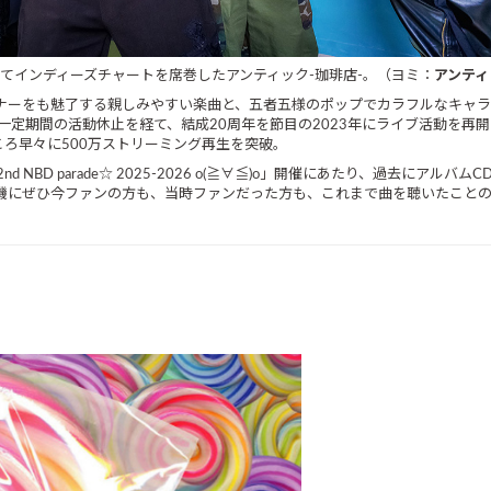
してインディーズチャートを席巻したアンティック-珈琲店-。（ヨミ：
アンティ
リスナーをも魅了する親しみやすい楽曲と、五者五様のポップでカラフルなキャ
定期間の活動休止を経て、結成20周年を節目の2023年にライブ活動を再
ろ早々に500万ストリーミング再生を突破。
22nd NBD parade☆ 2025-2026 o(≧∀≦)o」開催にあたり、過去
を機にぜひ今ファンの方も、当時ファンだった方も、これまで曲を聴いたこと