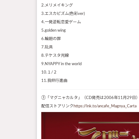
2.メリメイキング
3.エスカピズム(色彩ver)
4.一発逆転恋愛ゲーム
5.golden wing
6.輪廻の罪
7.玩具
8.テケスタ光線
9.NYAPPY in the world
10.１/２
11.我侭行進曲
③「マグニャカルタ」（CD発売は2006年11月29日
配信ストアリンク
https://lnk.to/ancafe_Magnya_Carta