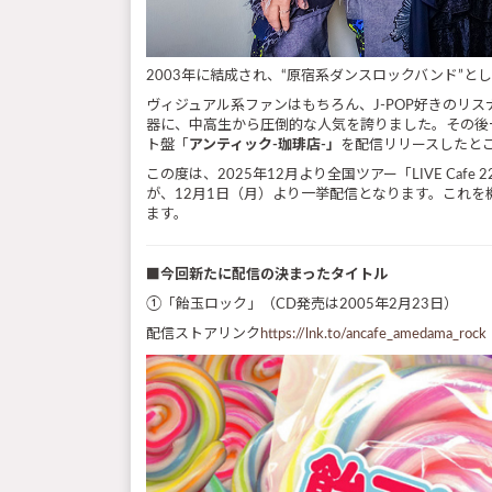
2003年に結成され、“原宿系ダンスロックバンド”と
ヴィジュアル系ファンはもちろん、J-POP好きの
器に、中高生から圧倒的な人気を誇りました。その後一
ト盤「
アンティック-珈琲店-」
を配信リリースしたとこ
この度は、2025年12月より全国ツアー「LIVE Cafe 
が、12月1日（月）より一挙配信となります。これ
ます。
■今回新たに配信の決まったタイトル
①「飴玉ロック」（CD発売は2005年2月23日）
配信ストアリンク
https://lnk.to/ancafe_amedama_rock