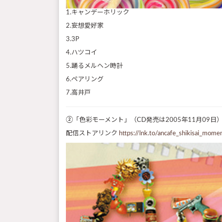
1.キャンデーホリック
2.妄想愛好家
3.3P
4.ハツコイ
5.踊るメルヘン時計
6.ペアリング
7.高井戸
②「色彩モーメント」（CD発売は2005年11月09日
配信ストアリンク
https://lnk.to/ancafe_shikisai_mome