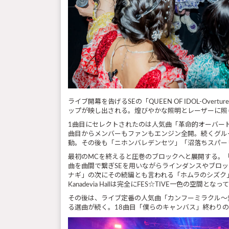
ライブ開幕を告げるSEの「QUEEN OF IDOL-
ップが映し出される。煌びやかな照明とレーザーに照
1曲目にセレクトされたのは人気曲「革命的オーバー
曲目からメンバーもファンもエンジン全開。続くグルー
動。その後も「ニホンバレデンセツ」「沼落ちスパー
最初のMCを終えると圧巻のブロックへと展開する。「サ
曲を曲間で繋ぎSEを用いながらラインダンスやブロ
ナギ」の次にその続編とも言われる「ホムラのシズク
Kanadevia Hallは完全にFES☆TIVE一色の空間とな
その後は、ライブ定番の人気曲「カンフーミラクル～
る選曲が続く。18曲目「僕らのキャンバス」終わりのM