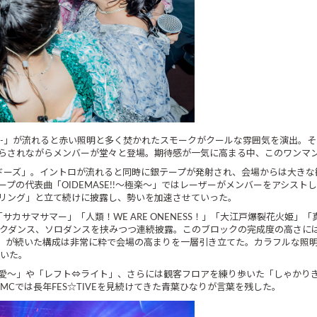
Overture-」が流れると赤い照明と多く焚かれたスモークがクールな雰囲気を
らされながらメンバーが堂々と登場。期待感が一気に高まる中、このワンマ
ドーズ」。イントロが流れると同時に銀テープが発射され、会場からは大きな
プの代表曲「OIDEMASE!!～極楽～」ではレーザーがメンバーをアシスト
リング」と立て続けに披露し、勢いを加速させていった。
カサマサマー」「人類！WE ARE ONENESS！」「大江戸爆裂花火姫」
ックダンス、ソロダンスを挟みつつ連続披露。このブロックの完成度の高さに
」が続いた構成は非常に粋で会場の高まりを一層引き立てた。カラフルな照
っていた。
愛～」や「レフト⇔ライト」、さらには観客フロアを練り歩いた「しゃかり
Cでは長年FES☆TIVEを見続けてきた青葉ひなりが言葉を残した。