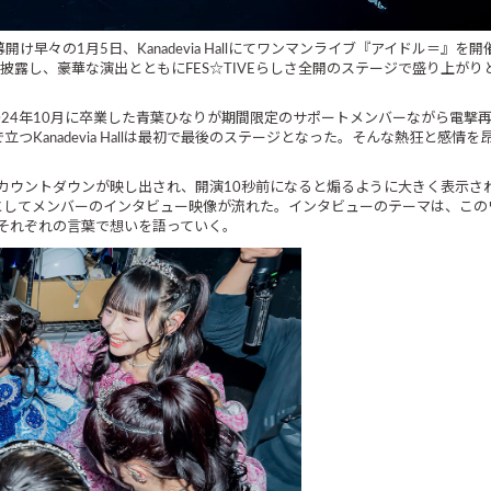
幕開け早々の1月5日、Kanadevia Hallにてワンマンライブ『アイドル＝』
披露し、豪華な演出とともにFES☆TIVEらしさ全開のステージで盛り上が
、2024年10月に卒業した青葉ひなりが期間限定のサポートメンバーながら電
つKanadevia Hallは最初で最後のステージとなった。そんな熱狂と感
カウントダウンが映し出され、開演10秒前になると煽るように大きく表示さ
としてメンバーのインタビュー映像が流れた。インタビューのテーマは、この
それぞれの言葉で想いを語っていく。