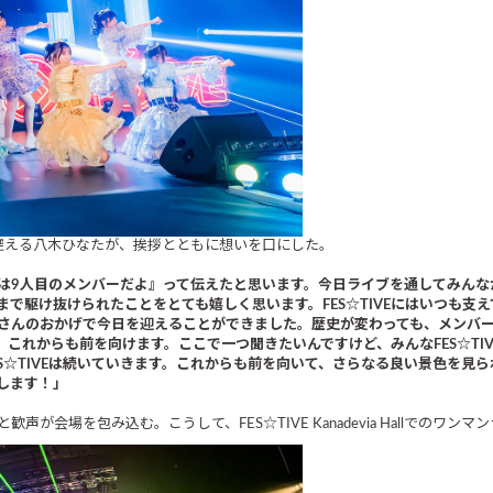
控える八木ひなたが、挨拶とともに想いを口にした。
は9人目のメンバーだよ』って伝えたと思います。今日ライブを通してみんな
で駆け抜けられたことをとても嬉しく思います。FES☆TIVEにはいつも支
さんのおかげで今日を迎えることができました。歴史が変わっても、メンバ
し、これからも前を向けます。ここで一つ聞きたいんですけど、みんなFES☆TI
☆TIVEは続いていきます。これからも前を向いて、さらなる良い景色を見られ
します！」
が会場を包み込む。こうして、FES☆TIVE Kanadevia Hallでのワ