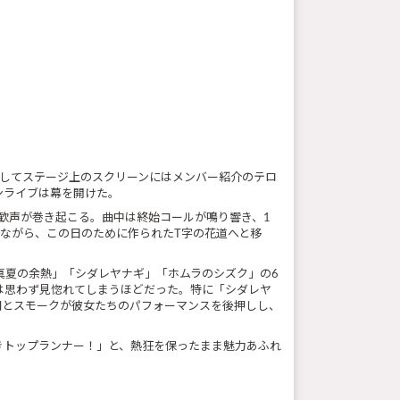
演出。そしてステージ上のスクリーンにはメンバー紹介のテロ
ンライブは幕を開けた。
歓声が巻き起こる。曲中は終始コールが鳴り響き、1
しながら、この日のために作られたT字の花道へと移
「真夏の余熱」「シダレヤナギ」「ホムラのシズク」の6
は思わず見惚れてしまうほどだった。特に「シダレヤ
明とスモークが彼女たちのパフォーマンスを後押しし、
きトップランナー！」と、熱狂を保ったまま魅力あふれ