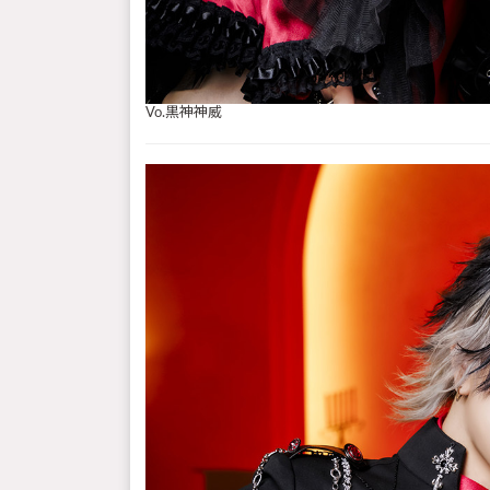
Vo.黒神神威