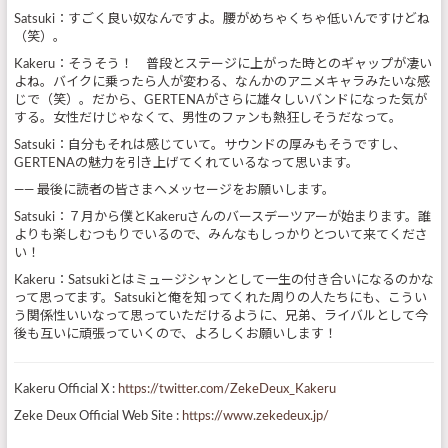
Satsuki：すごく良い奴なんですよ。腰がめちゃくちゃ低いんですけどね
（笑）。
Kakeru：そうそう！ 普段とステージに上がった時とのギャップが凄い
よね。バイクに乗ったら人が変わる、なんかのアニメキャラみたいな感
じで（笑）。だから、GERTENAがさらに雄々しいバンドになった気が
する。女性だけじゃなくて、男性のファンも熱狂しそうだなって。
Satsuki：自分もそれは感じていて。サウンドの厚みもそうですし、
GERTENAの魅力を引き上げてくれているなって思います。
—— 最後に読者の皆さまへメッセージをお願いします。
Satsuki：７月から僕とKakeruさんのバースデーツアーが始まります。誰
よりも楽しむつもりでいるので、みんなもしっかりとついて来てくださ
い！
Kakeru：Satsukiとはミュージシャンとして一生の付き合いになるのかな
って思ってます。Satsukiと俺を知ってくれた周りの人たちにも、こうい
う関係性いいなって思っていただけるように、兄弟、ライバルとして今
後も互いに頑張っていくので、よろしくお願いします！
Kakeru Official X :
https://twitter.com/ZekeDeux_Kakeru
Zeke Deux Official Web Site :
https://www.zekedeux.jp/