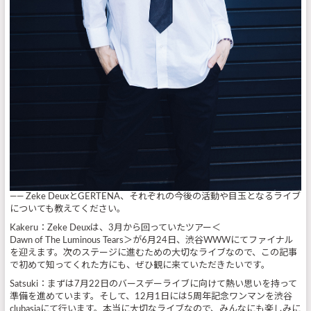
—— Zeke DeuxとGERTENA、それぞれの今後の活動や目玉となるライブ
についても教えてください。
Kakeru：Zeke Deuxは、3月から回っていたツアー＜
Dawn of The Luminous Tears＞が6月24日、渋谷WWWにてファイナル
を迎えます。次のステージに進むための大切なライブなので、この記事
で初めて知ってくれた方にも、ぜひ観に来ていただきたいです。
Satsuki：まずは7月22日のバースデーライブに向けて熱い思いを持って
準備を進めています。そして、12月1日には5周年記念ワンマンを渋谷
clubasiaにて行います。本当に大切なライブなので、みんなにも楽しみに