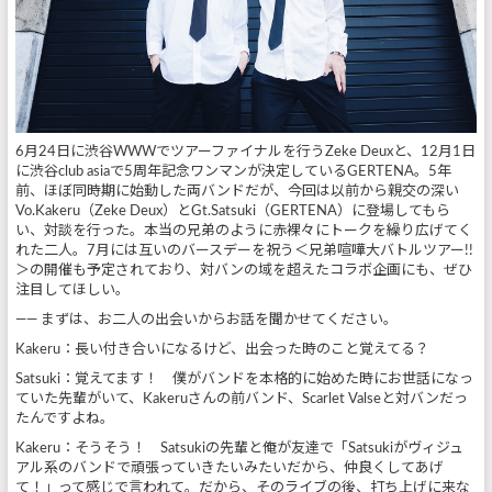
6月24日に渋谷WWWでツアーファイナルを行うZeke Deuxと、12月1日
に渋谷club asiaで5周年記念ワンマンが決定しているGERTENA。5年
前、ほぼ同時期に始動した両バンドだが、今回は以前から親交の深い
Vo.Kakeru（Zeke Deux）とGt.Satsuki（GERTENA）に登場してもら
い、対談を行った。本当の兄弟のように赤裸々にトークを繰り広げてく
れた二人。7月には互いのバースデーを祝う＜兄弟喧嘩大バトルツアー!!
＞の開催も予定されており、対バンの域を超えたコラボ企画にも、ぜひ
注目してほしい。
—— まずは、お二人の出会いからお話を聞かせてください。
Kakeru：長い付き合いになるけど、出会った時のこと覚えてる？
Satsuki：覚えてます！ 僕がバンドを本格的に始めた時にお世話になっ
ていた先輩がいて、Kakeruさんの前バンド、Scarlet Valseと対バンだっ
たんですよね。
Kakeru：そうそう！ Satsukiの先輩と俺が友達で「Satsukiがヴィジュ
アル系のバンドで頑張っていきたいみたいだから、仲良くしてあげ
て！」って感じで言われて。だから、そのライブの後、打ち上げに来な