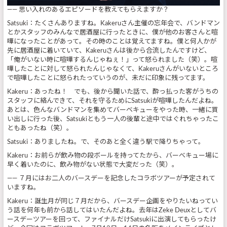
—— 思い入れのあるエピソードを教えてもらえますか？
Satsuki：たくさんありますね。Kakeruさん主催の忘年会で、バンドマン
とかスタッフのみんなで居酒屋に行ったときに、僕が他のお客さんと喧
嘩になったことがあって。その時のことは覚えてますね。僕と何人かが
先に居酒屋に着いていて、Kakeruさんは後から合流したんですけど、
「俺がいない時に喧嘩するんじゃねぇ！」って怒られました（笑）。喧
嘩したことに対して怒られたんじゃなくて、Kakeruさんがいないところ
で喧嘩したことに怒られたっていうのが、未だに印象に残ってます。
Kakeru：あったね！ でも、後から聞いた話で、酔っ払った客がうちの
スタッフに絡んできて、それを守るためにSatsukiが喧嘩したんだよね。
あとは、色んなバンドマンを集めてバーベキューをやった時、一緒に買
い出しに行った後、Satsukiともう一人の後輩と途中ではぐれちゃったこ
ともあったね（笑）。
Satsuki：ありましたね。で、そのあと全く違う駅で降りちゃって。
Kakeru：お前らが飲み物の段ボールを持ってたから、バーべキュー場に
早く着いたのに、飲み物がない状態で大変だった（笑）。
—— ７月にはお二人のバースデーを記念したコラボツアーが予定されて
いますね。
Kakeru：誕生月が同じ７月だから、バースデー企画をやりたいねってい
う話を何年も前から話してはいたんだよね。去年はZeke Deuxとしてバ
ースデーツアーを回って、ファイナルだけSatsukiに出演してもらったけ