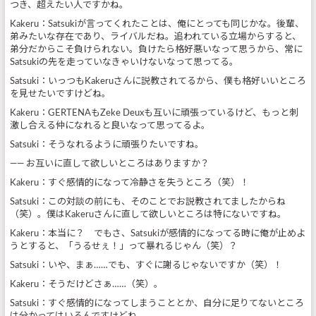
つき、超えたい人ですかね。
Kakeru：Satsukiが言ってくれたことは、俺にとっても同じかな。後輩、
弟みたいな存在であり、ライバルだね。追われている立場からすると、
弟分だからこそ負けられない。負けたら格好悪いなって思うから、常に
Satsukiの先を走っていなきゃいけないなって思ってる。
Satsuki：いっつもKakeruさんに説教されてるから、僕も格好いいところ
を見せたいですけどね。
Kakeru：GERTENAもZeke Deuxも互いに頑張っているけど、もっと刺
激し合える仲になれると良いなって思ってるよ。
Satsuki：そうなれるように頑張りたいですね。
—— お互いに直して欲しいところはありますか？
Kakeru：すぐ感情的になって冷静さを失うところ（笑）！
Satsuki：この対談の前にも、そのことでお説教されてましたからね
（笑）。僕はKakeruさんに直して欲しいところは特にないですね。
Kakeru：本当に？ でもさ、Satsukiが感情的になってる時に俺が止めよ
うとすると、「うるせぇ！」って暴れるじゃん（笑）？
Satsuki：いや、まぁ……でも、すぐに謝るじゃないですか（笑）！
Kakeru：そうだけどさぁ……（笑）。
Satsuki：すぐ感情的になってしまうこととか、自分に足りてないところ