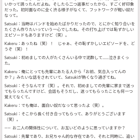
いかって誘ったんだよね。そしたら二つ返事だったから、すごく好印象
だった。初対面なのに全く渋る様子がなくて、フットワークが軽い奴だ
なって。
Satsuki：当時はバンドを始めたばかりだったので、とにかく知り合いを
たくさん作りたいっていう一心でしたね。その打ち上げでは恥ずかしい
エピソードもありますけど（笑）。
Kakeru：あったね（笑）！ じゃぁ、その恥ずかしいエピソードを、ど
うぞ（笑）！
Satsuki：初めましての人がたくさんいる中で泥酔して……泣きまくっ
た。
Kakeru：俺にとっても先輩にあたる人から「お前、気合入ってんの
か？」みたいな話をされていて、Satsukiが熱くなり過ぎてね。
Satsuki：そうなんです（笑）。それで、初めましての先輩に家まで送っ
てもらったんですけど、会話もそうだし、送ってもらったことも何一つ
覚えてなくて。
Kakeru：でも俺は、面白い奴だなって思ったよ（笑）。
Satsuki：そこから長く付き合ってもらって、ありがとうございます
（笑）。
—— お二人の関係性について、お互いどのように思っていますか？
Satsuki：先輩であり、お兄ちゃん的な存在であり、それと同時に、追い