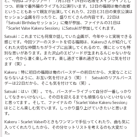
ど、今回はコラボツアー！ 7月13日・14日の名阪をメインライブとし
つつ、前後で番外編のライブも3公演行います。12日の福岡は俺の故郷
ということもあって親友が出演してくれたり、22日と31日の東京公演は
セッション企画を行ったりと、盛りだくさんの内容です。22日は
「Satsuki Birthdayセッション」に俺が参加、ファイナルの31日は
「Scarlet Valse Kakeru Session」にSatsukiが参加してくれます。
Satsuki：これまでにも何度か話していた企画が、今年やっと実現できる
感じです。今回ツアーのスタートを切る福岡は、Kakeruさんが紹介して
くれた大切な仲間たちがライブに出演してくれるので、僕にとっても特
別な思いがあります。また沢山のエピソードが生まれるんじゃないかな
って、今から凄く楽しみです。楽し過ぎて暴れ過ぎないように気を付け
ます（笑）。
Kakeru：特に初日の福岡は俺のバースデーの前日だから、大変なことに
ならないように、お互い気を付けよう（笑）！ Satsukiのリアルバース
デーは22日だから、そこも気を付けてね（笑）。
Satsuki：はい（笑）。でも、バースデーライブって自分が一番しっかり
してなきゃいけないし、その日を迎えるまでも頑張らないといけないな
と思ってます 。そして、ファイナルの「Scarlet Valse Kakeru Session」
はとことん楽しむ気でいます。しっかり盛り上げていきたいと思いま
す。
Kakeru：Scarlet Valseのときもワンマンで手伝ってくれたり、曲も気に
入ってくれたりしたから、その分セットリストを考えるのも大変だっ
た。