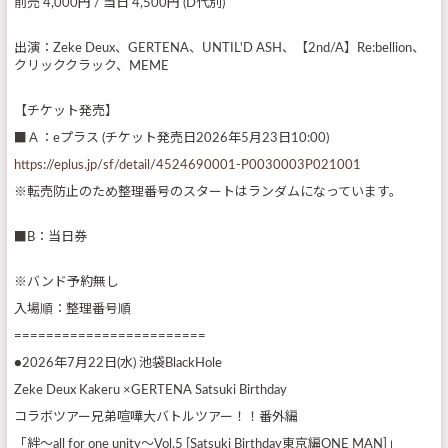
前売 4,000円 / 当日 4,500円 (D代別)
出演：Zeke Deux、GERTENA、UNTIL'D ASH、【2nd/A】Re:bellion、
クリッククラック、MEME
【チケット発売】
■Ａ：eプラス (チケット発売日2026年5月23日10:00)
https://eplus.jp/sf/detail/4524690001-P0030003P021001
※転売防止のため整理番号のスタートはランダムになっています。
■B：当日券
※バンド予約無し
入場順：整理番号順
========================
●2026年7月22日(水) 池袋BlackHole
Zeke Deux Kakeru ×GERTENA Satsuki Birthday
コラボツアー兄弟喧嘩大バトルツアー！！番外編
「絆〜all for one unity～Vol.5 [Satsuki Birthday東京編ONE MAN]」