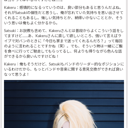
は分かってはいるんですけどね……。
Kakeru：感情的になるっていうのは、良い部分もあると思うんだよね。
それがSatsukiの個性だと思うし、俺が忘れていた気持ちを思い出させて
くれることもあるし。悔しい気持ちとか、納得いかないこととか、そう
いう思いは俺もよく分かるから。
Satsuki：お説教も含めて、Kakeruさんとは普段からよくこういう話をし
てますけど……あ、Kakeruさんに直して欲しいところ、強いて言えばラ
イブで対バンのときに「今日も家まで送ってくれるんだろ？」って毎回
のように言われることですかね（笑）。でも、そういう時は一緒にご飯
を食べに行ってご馳走してもらってるし、何よりも帰りながら色んな話
ができるから良いんですけどね！
Kakeru：俺もそうだけど、Satsukiもバンドのリーダー的なポジションに
いるわけだから、もっとバンドや音楽に関する意見交換ができれば良い
なって思うよ！