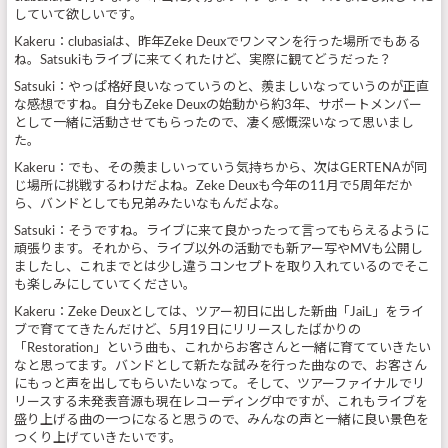
していて欲しいです。
Kakeru：clubasiaは、昨年Zeke Deuxでワンマンを行った場所でもある
ね。Satsukiもライブに来てくれたけど、実際に観てどうだった？
Satsuki：やっぱ格好良いなっていうのと、羨ましいなっていうのが正直
な感想ですね。自分もZeke Deuxの始動から約3年、サポートメンバー
として一緒に活動させてもらったので、凄く感慨深いなって思いまし
た。
Kakeru：でも、その羨ましいっていう気持ちから、次はGERTENAが同
じ場所に挑戦するわけだよね。Zeke Deuxも今年の11月で5周年だか
ら、バンドとしても兄弟みたいなもんだよな。
Satsuki：そうですね。ライブに来て良かったって言ってもらえるように
頑張ります。それから、ライブ以外の活動でも新アー写やMVも公開し
ましたし、これまでとは少し違うコンセプトを取り入れているのでそこ
も楽しみにしていてください。
Kakeru：Zeke Deuxとしては、ツアー初日に出した新曲「JaiL」をライ
ブで育ててきたんだけど、5月19日にリリースしたばかりの
「Restoration」という曲も、これからお客さんと一緒に育てていきたい
なと思ってます。バンドとして新たな試みを行った曲なので、お客さん
にもっと声を出してもらいたいなって。そして、ツアーファイナルでリ
リースする未発表音源も現在レコーディング中ですが、これもライブを
盛り上げる曲の一つになると思うので、みんなの声と一緒に良い景色を
つくり上げていきたいです。