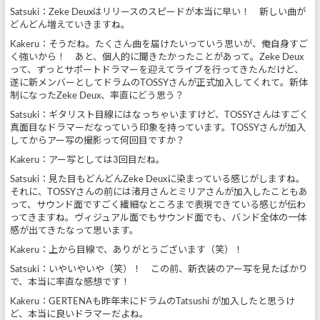
Satsuki：Zeke Deuxはリリースのスピードが本当に早い！ 新しい曲が
どんどん増えていきますね。
Kakeru：そうだね。たくさん曲を届けたいっていう思いが、俺自身すご
く強いから！ あと、個人的に聞きたかったことがあって。Zeke Deux
って、ずっとサポートドラマーを迎えてライブを行ってきたんだけど、
遂に新メンバーとしてドラムのTOSSYさんが正式加入してくれて。新体
制になったZeke Deux、率直にどう思う？
Satsuki：ギタリスト目線にはなっちゃいますけど、TOSSYさんはすごく
真面目なドラマーだなっていう印象を持っています。TOSSYさんが加入
してからアー写の撮影って何回目ですか？
Kakeru：アー写としては3回目だね。
Satsuki：見た目もどんどんZeke Deuxに染まっている感じがしますね。
それに、TOSSYさんの前には渚月さんとミリアさんが加入したこともあ
って、サウンド面ですごく繊細なところまで表現できている感じが伝わ
ってきますね。ヴィジュアル面でもサウンド面でも、バンド全体の一体
感が出てきたなって思います。
Kakeru：上から目線で、ありがとうございます（笑）！
Satsuki：いやいやいや（笑）！ この前、新衣装のアー写を見たばかり
で、本当に率直な感想です！
Kakeru：GERTENAも昨年末にドラムのTatsushi が加入したと思うけ
ど、本当に良いドラマーだよね。