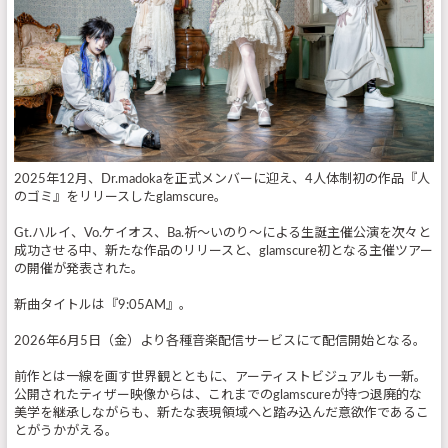
2025年12月、Dr.madokaを正式メンバーに迎え、4人体制初の作品『人
のゴミ』をリリースしたglamscure。
Gt.ハルイ、Vo.ケイオス、Ba.祈〜いのり〜による生誕主催公演を次々と
成功させる中、新たな作品のリリースと、glamscure初となる主催ツアー
の開催が発表された。
新曲タイトルは『9:05AM』。
2026年6月5日（金）より各種音楽配信サービスにて配信開始となる。
前作とは一線を画す世界観とともに、アーティストビジュアルも一新。
公開されたティザー映像からは、これまでのglamscureが持つ退廃的な
美学を継承しながらも、新たな表現領域へと踏み込んだ意欲作であるこ
とがうかがえる。