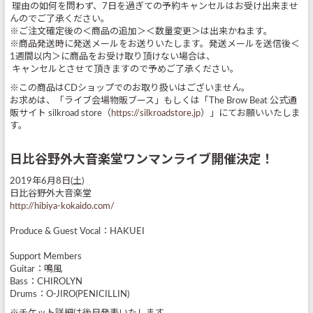
理由の如何を問わず、7日を過ぎての予約キャンセルはお受け出来ませ
んのでご了承ください。
※ご注文確定後の＜商品の追加＞＜数量変更＞は出来かねます。
※商品発送時に発送メールをお送りいたします。発送メールを送信後＜
1週間以内＞に商品をお受け取り頂けない場合は、
キャンセルとさせて頂きますので予めご了承ください。
※この商品はCDショップでのお取り扱いはございません。
お求めは、「ライブ会場物販ブース」もしくは「The Brow Beat 公式通
販サイト silkroad store（
https://silkroadstore.jp
）」にてお願いいたしま
す。
日比谷野外大音楽堂ワンマンライブ開催決定！
2019年6月8日(土)
日比谷野外大音楽堂
http://hibiya-kokaido.com/
Produce & Guest Vocal：HAKUEI
Support Members
Guitar：鳴風
Bass：CHIROLYN
Drums：O-JIRO(PENICILLIN)