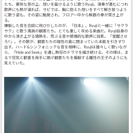
たち。豪快な音の上、想いを届けるように歌うRyuji。演奏が進むにつれ
歌声にも熱が滾れば、サビでは、胸に抱えた想いをすべて解き放つよう
に歌う姿も。その姿に触発され、フロアー中から無数の拳が突き上が
る。
爆裂した音を合図に飛びだしたのが、『日本』。Ryujiと一緒に「サクラ
サク」と歌う満員の観客たち。とても激しく攻める楽曲だ。Ryuji自身の
中から沸き上がる情熱を、荒ぶる音や感情的な歌声に投影。「覚醒させ
ろ!!」。その歌が、観客たちの理性の奥に閉まっていた本能を引きずり
出す。ハード&シンフォニックな音を相棒に、Ryujiは雄々しく歌いなが
ら、『Hide and Seek』を通し熱狂のドラマを描き続ける。その様は、ま
るで狂気と歓喜を両手に掲げ観客たちを煽動する魔性の王子のようにも
見えていた。