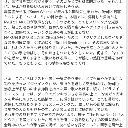
せ、気持ちを重ねながら歌う、その姿がとても魅惑的だった。それ以上
に、身体が熱を吸い込み続けて爆発しそうだ。
轟音響かせる『Snow White』が流れると同時に生まれた、Ryujiと観客
たちによる「ハイホー!!」の掛け合い。本編では、爆発した気持ちを
RyujiとHAKUEIが歌声を介してぶつけあう。とてもスリリングな光景
だ。熱した演奏や歌声が、観客たちを騒ぐ宴の中へグイグイ引き込んで
ゆく。激熱なステージングに魂の震えが止まらない!!
HAKUEIを送り出した後にRyujiが届けたのは、ザクザクとしたワイルド
な音を相棒に激しく攻めゆく『Scarlet Syndrome』。その歌声や楽曲
は、触れた人たちへ光を降り注いでいた。その光を感じた会場中の人た
ちが心の手を伸ばし、その輝きをつかもうとしていた。何より、Ryujiの
命を燃やし尽くすように歌いあげる声に、心が嬉しい熱狂の悲鳴をあげ
ていた。もっともっと、その情熱を響かせてくれ!!
さぁ、ここからはラストへ向け一気に走り出せ。とても華やかで派手な
彩りを持った『ジセイノク』が、気持ちを嬉しく突き動かす。Ryujiも、
沸き上がる想いのまま抑揚を持った声で歌いあげる。続く『パラノイ
ド・スター』では、ダークでパンキッシュな演奏の上で、Ryujiがメガホ
ンを片手に剥きだした感情のままに煽り続けていった。とても激烈で、
激情した気持ちをぶつけるステージングだ。激しい音の衝撃に煽られ、
会場中の人たちも熱狂の中、心身悶えるほどに騒ぎ続けていた。
それまでの熱狂をすべて光で包み込むよう、最後にThe Brow Beatは『メ
ビウス』を届けてくれた。気持ちを優しく包み込むRyujiの歌声に触れ、
会場中の人たちが手を高く掲げ、彼へ想いを捧げていた。両手を舞台上