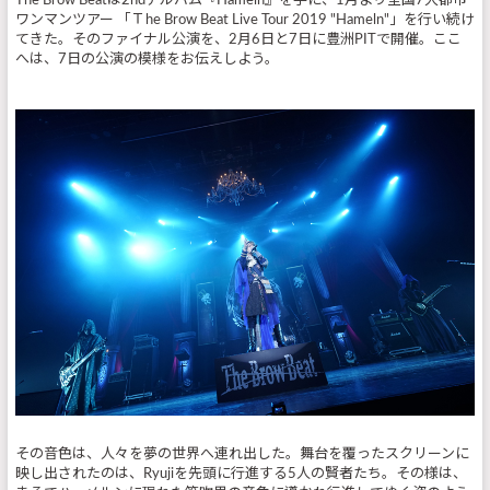
The Brow Beatは2ndアルバム『Hameln』を手に、1月より全国7大都市
ワンマンツアー 「Ｔhe Brow Beat Live Tour 2019 "Hameln"」を行い続け
てきた。そのファイナル公演を、2月6日と7日に豊洲PITで開催。ここ
へは、7日の公演の模様をお伝えしよう。
その音色は、人々を夢の世界へ連れ出した。舞台を覆ったスクリーンに
映し出されたのは、Ryujiを先頭に行進する5人の賢者たち。その様は、