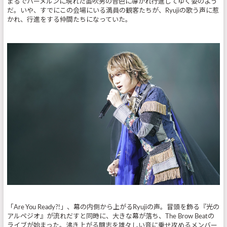
まるでハーメルンに現れた笛吹男の音色に導かれ行進してゆく姿のよう
だ。いや、すでにこの会場にいる満員の観客たちが、Ryujiの歌う声に惹
かれ、行進をする仲間たちになっていた。
「Are You Ready?!」、幕の内側から上がるRyujiの声。冒頭を飾る『光の
アルペジオ』が流れだすと同時に、大きな幕が落ち、The Brow Beatの
ライブが始まった。沸き上がる闘志を雄々しい音に乗せ攻めるメンバー