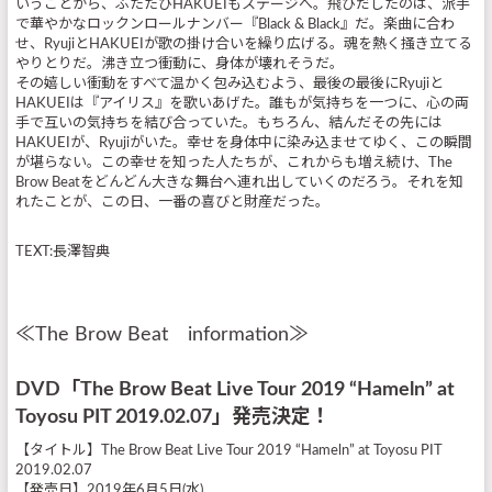
いうことから、ふたたびHAKUEIもステージへ。飛びだしたのは、派手
で華やかなロックンロールナンバー『Black & Black』だ。楽曲に合わ
せ、RyujiとHAKUEIが歌の掛け合いを繰り広げる。魂を熱く掻き立てる
やりとりだ。沸き立つ衝動に、身体が壊れそうだ。
その嬉しい衝動をすべて温かく包み込むよう、最後の最後にRyujiと
HAKUEIは『アイリス』を歌いあげた。誰もが気持ちを一つに、心の両
手で互いの気持ちを結び合っていた。もちろん、結んだその先には
HAKUEIが、Ryujiがいた。幸せを身体中に染み込ませてゆく、この瞬間
が堪らない。この幸せを知った人たちが、これからも増え続け、The
Brow Beatをどんどん大きな舞台へ連れ出していくのだろう。それを知
れたことが、この日、一番の喜びと財産だった。
TEXT:長澤智典
≪The Brow Beat information≫
DVD「The Brow Beat Live Tour 2019 “Hameln” at
Toyosu PIT 2019.02.07」発売決定！
【タイトル】The Brow Beat Live Tour 2019 “Hameln” at Toyosu PIT
2019.02.07
【発売日】2019年6月5日(水)