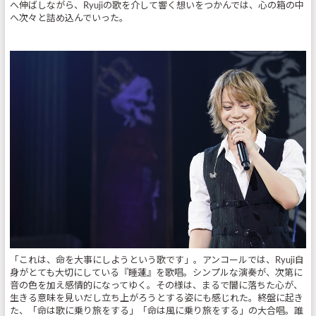
へ伸ばしながら、Ryujiの歌を介して響く想いをつかんでは、心の箱の中
へ次々と詰め込んでいった。
「これは、命を大事にしようという歌です」。アンコールでは、Ryuji自
身がとても大切にしている『睡蓮』を歌唱。シンプルな演奏が、次第に
音の色を加え感情的になってゆく。その様は、まるで闇に落ちた心が、
生きる意味を見いだし立ち上がろうとする姿にも感じれた。終盤に起き
た、「命は歌に乗り旅をする」「命は風に乗り旅をする」の大合唱。誰