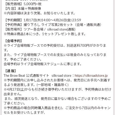
【販売価格】5,000円+税
【内 容】本編＋特典映像
※内容詳細は決まり次第、お知らせいたします。
【予約期間】1月17日(木)14:00～4月26日(金) 23:59
【予約特典】撮り下ろし ライブ写真2枚セット（会場・通販共通）
【販売場所】ツアー各会場 / silkroad store(通販)
※特典は商品1本につき、1セットプレゼント致します。
【会場予約】
※ライブ会場物販ブースでの予約受付は、別途送料700円がかかりま
す。
また、ライブ会場物販ブースでのお支払いは現金のみとなっておりま
す。予めご了承ください。
会場予約はライブ会場物販スケジュールに準じます。
【通 販】
The Brow Beat 公式通販サイト silkroad store：
https://silkroadstore.jp
※予約期間内にお申し込みされたお客様へは、発売日にお手元へ到着す
るよう発送致します。(一部地域・離島除く)
※4月27日(土)からも引き続き御予約いただけますが、予約特典はお付け
出来ません。
また、順次発送となり、発売日に届かない場合もございますので予めご
了承ください。
※予約商品の場合(同時購入商品を含む)、ご注文から7日以内のみキャン
セルをお受けいたしますが、