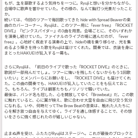
もが、生を謳歌するよう気持ちを一つに。Ryujiと想いを分かちながら、
会場中に歌声を響かせていた。その様の、なんて胸打つ光景だったこと
か。
続いては、今回のツアーで毎回歌ってきた hide with Spread Beaverの楽
曲のカバーコーナー。Ryujiは、このツアー用に『ever free』『ROCKET
DIVE』『ピンクスパイダー』の3曲を用意。会場ごとに、そのいずれか
を演奏し続けていた。ファイナルのライブの場に選んだのが、『ever
free』。心地好く疾走する演奏の上で、hideの魂を乗り移らせ、光を集
めるよう輝きを持った歌をRyujiは届けてくれた。間奏では、衣装を身に
まとったHAKUEIが乱入する一幕も。
さらにRyujiは、「前日のライブで歌った『ROCKET DIVE』のときに、
歌詞が一部飛んだでしょ。ツアーに悔いを残したくないからもう1回歌
いたい」とメンバーらにお願いをし、『ROCKET DIVE』も届けてくれ
た。この曲の間奏でも、HAKUEIが乱入していたことをも伝えておこ
う。もちろん、ライブは観客たちもノリノリで騒いでいた。
最後は、バンド名も冠した、心を開放してゆく『Browbeat』だ。この歌
に触れていると、心に翼が映え、歌に合わせ大空を自由に飛び交う気分
になれる。いや、何時だってThe Brow Beatの音楽は、触れた人たちに
心を解き放つ自由を与えてゆく。ライブを通し体感することで、その想
いをさらに強く感じれたのが嬉しいじゃない。
止まぬ声を受け、ふたたびRyujiはステージへ。これが最後のブロックと