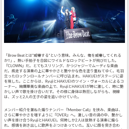
「Brow Beatとは"威嚇する"という意味。みんな、俺を威嚇してくれる
か!!」。熱い手拍子を合図にワイルドなロックビートが飛びだした。
『CLOWN』だ。とてもスリリング、かつジャジーでムーディな楽曲
だ。疾走する演奏の上に華やかさと艶やかな色を塗り重ねてゆく。毛羽
立ったロックンロールナンバーに呼び込まれ、HAKUEIがステージに姿
を現した。ここからは、RyujiとHAKUEIのツイン・ヴォーカルによるコ
ーナー。絢爛華美な楽曲の上で、RyujiとHAKUEIが時に激しく、時に艶
かしい声で歌を掛け合いだす。その様に身体は熱狂しながらも、視線
は、ズッと2人の王子の姿を追いかけていた。
メンバー紹介を兼ねた煽りナンバー『Member Call』を挟み、楽曲は、
さらに華やかさを増すように『OVER』へ。激しい音の渦の中、艶かし
い声を掛け合うRyujiとHAKUEI。何時しか2人は放熱する演奏に煽ら
れ、感情を剥き出しに歌声をぶつけあっていた。互いに顔を突き合わ