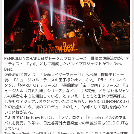
PENICILLINのHAKUEIがトータルプロデュース。俳優の佐藤流司が、ア
ーティスト「Ryuji」として結成したバンドプロジェクトがThe Brow
Beat。
佐藤流司と言えば、「仮面ライダーフォーゼ」へ出演し俳優デビュー
後、『ミュージカル・テニスの王子様2ndシーズン』『ライブ・スペク
タクル「NARUTO」シリーズ』『學蘭歌劇「帝一の國」シリーズ』『ミ
ュージカル『刀剣乱舞』シリーズ』など、「2.5次元」と呼ばれるジャン
ルの舞台を中心に活動している。とはいえ、もともと生粋の音楽好き。
しかもヴィジュアル系を好んでいたこともあり、PENICILLINのHAKUEI
との出会いから、彼のプロデュースのもと、Ryujiとして活動を始めたと
いう経緯がある。
これまでにThe Brow Beatは、『ラグナロク』『Hameln』と2枚のアル
バムを発売。昨年は、日比谷野外大音楽堂での単独公演もSOLD OUTさ
せている。