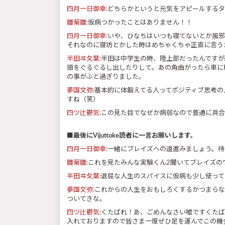
四月一日御幸:
どちらかというと元気をアピールするタ
雛菊雛:
仮病つかったことはありません！！
四月一日御幸:
いや、ひなちはいつも寝てないとか風邪
それなのに寝坊とかした時はめちゃくちゃ正直に言う
半田ヰ夂葉:
半田は中学生の時、陸上部だったんですが
頭をぐるぐるし出したりして。あの角曲がったら車に
の事がふと過ぎりました。
夢国文弥:
基本的に体鍛えてる人ってポジティブ思考の
すね（笑）
四ツ辻鬱気:
この見た目でなぜか病弱なので普通に具合
■最後にVijuttoke読者に一言お願いします。
四月一日御幸:
一緒にブレイズへの道進みましょう。待
雛菊雛:
これを見たみんな実験くん2聞いてブレイズの
半田ヰ夂葉:
退屈な人生のスパイスに仮病も少し使って
夢国文弥:
これからの人生をおもしろくするかつまらな
ついてきな。
四ツ辻鬱気:
くたばれ！あ、ごめんなさい嘘ですくたば
入れておりますので皆さま一度ぜひ足を運んでこの機会