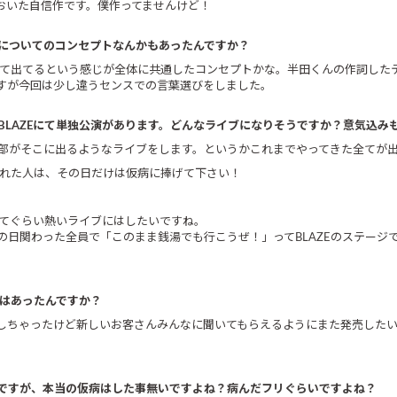
おいた自信作です。僕作ってませんけど！
についてのコンセプトなんかもあったんですか？
て出てるという感じが全体に共通したコンセプトかな。半田くんの作詞した
すが今回は少し違うセンスでの言葉選びをしました。
宿BLAZEにて単独公演があります。どんなライブになりそうですか？意気込み
の全部がそこに出るようなライブをします。というかこれまでやってきた全てが
れた人は、その日だけは仮病に捧げて下さい！
てぐらい熱いライブにはしたいですね。
日関わった全員で「このまま銭湯でも行こうぜ！」ってBLAZEのステージ
」はあったんですか？
しちゃったけど新しいお客さんみんなに聞いてもらえるようにまた発売した
ですが、本当の仮病はした事無いですよね？病んだフリぐらいですよね？