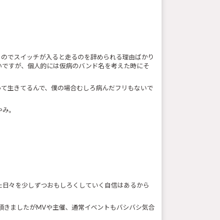
くのでスイッチが入ると走るのを辞められる理由ばかり
いですが、個人的には仮病のバンド名を考えた時にそ
って生きてるんで、僕の場合むしろ病んだフリもないで
やみ。
た日々を少しずつおもしろくしていく自信はあるから
頂きましたがMVや主催、通常イベントもバシバシ気合