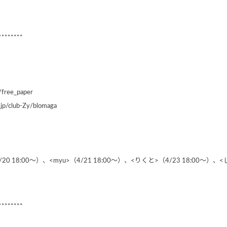
********
free_paper
p/club-Zy/blomaga
0 18:00～）、<myu>（4/21 18:00～）、<りくと>（4/23 18:00～）、<
********