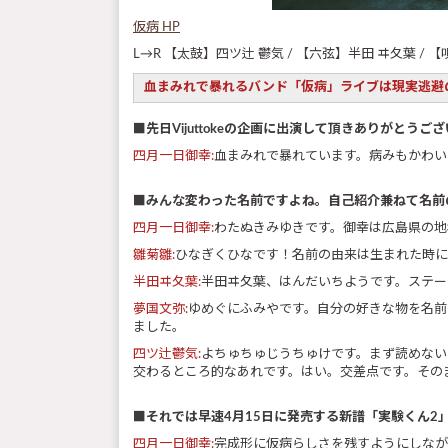
仮病 HP
L→R 【太鼓】四ツ辻 鬱気 / 【六弦】半田 ヰ夂葉 / 【
血まみれで暴れるバンド「仮病」ライブは現実逃避の
■先日Vijuttokeの企画に出演して頂きありが
四月一日御幸:
血まみれで暴れています。病みもかわい
■みんな変わった名前ですよね。自己紹介兼ねて名前
四月一日御幸:
わたぬきみゆきです。御幸は広島県の地
雛菊雛:
ひなぎくひなです！名前の由来は生まれた時に
半田ヰ夂葉:
半田ヰ夂葉、はんだいちようです。ステー
夢国文弥:
ゆめぐにふみやです。自分の好きな物を名前
ました。
四ツ辻鬱気:
よちゅちゅじうちゅけです。まず読めない
交わるところ的なあれです。はい。交差点です。その
■それでは早速4月15日に発売する新譜「実験くん
四月一日御幸:
完成形に仮病らしさを残すようにしなが