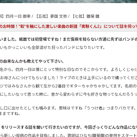
唄】四月一日 御幸 / 【五弦】夢国 文弥 / 【七弦】雛菊 雛
お時間！"和"を軸にした激しい楽曲の新譜「実験くん2」について話を伺っ
とうございました。紙面では初登場ですね！まだ仮病を知らない方達に先ずはバン
いもかっこいいも全部混ぜた狂ったバンドになりたいです。
の由来なんかも教えてやって下さい。
名から。四月一日は僕にとって特別な日なのでそこからです。よろしくじゃ
お母さんにつけてもらいました！ライブのときは上手にいるので構ってくだ
ジではみなさんから観て左から2番目でギターちゃかちゃかしてます。名前
にしたいなって思った時に、昔から変わらずに今も好きな物ってなんだろう
し口に出せたとしても噛みます。意味はですね『うつけ者』つまりバカです
ままですね。
2」をリリースする話を聞いて行きたいのですが、今回ざっくりどんな作品にな
ら新しい仮病の作品を目指しました。歌詞はひなち(雛菊雛)の発想をスター