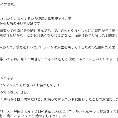
イプです。
ひいたとか言ってるから仮病の常習犯です。笑
から仮病の使い方が謎です。
練習って永遠に走り続けるんです。で、めちゃくちゃしんどい時間が長く続
轢かれないかな、とか具合悪くならねぇかなと。仮病はあまり使った記憶無
人多くて、僕も筋トレとプロテインは人生を楽しくするための醍醐味だと思
悪いですね。月１で風邪ひいてるのでむしろ仮病であってほしいくらです。
っとるよ。
ワンマン来てください！お待ちしてます！
みて下さい。ぜひ。
くするかは自分次第だけど、仮病って言うバンドに関わったことで退屈だっ
れ！えー今回１１月２２日の新宿BLAZEとミニアルバムを中心にお話させて
に 病んでる フリでも 始めましょうか。〆