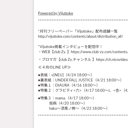
Powered by Vijuttoke
****************************************************
*月刊フリーペーパー「Vijuttoke」配布店舗一覧
http://vijuttoke.com/contents/about/distribution_all/
*Vijuttoke掲載インタビューを配信中！
・WEB【club Zy. 】https://www.club-zy.com/contents/
・ブロマガ【club Zy.チャンネル 】https://ch.nicovideo.j
≪４月のLINE UP≫
●表紙：v[NEU]（4/24 18:00～）
●裏表紙：UNDER FALL JUSTICE（4/21 18:00～）
●特集１：DIAURA（4/16 18:00～）
●特集２：グラビティ<六>（4/17 18:00～)、<杏>（4/2
●特集３：mama.（4/17 18:00～）
仮病（4/20 18:00～）
haku〜漆黒ノ時〜（4/23 18:00～）
****************************************************