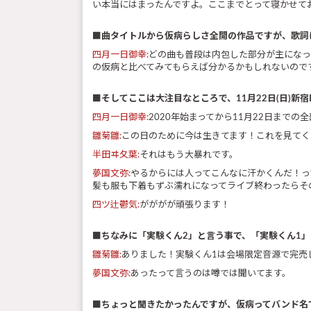
い本当にはまったんですよ。ここまでとって寝かせて
■曲タイトルから仮病らしさ全開の作品ですが、歌詞
四月一日御幸:
どの曲も普段は内包した部分が主になっ
の仮病と比べてみてもらえば分かるかもしれないので
■そしてここは大注目なところで、11月22日(日)新
四月一日御幸:
2020年始まってから11月22日まで
雛菊雛:
この日のために今は生きてます！これを見てく
半田ヰ夂葉:
それはもう大暴れです。
夢国文弥:
やるからには人ってこんなに汗かくんだ！っ
髪も服も下着もずぶ濡れになってライブ終わったらその
四ツ辻鬱気:
がががが頑張ります！
■ちなみに「実験くん2」と言う事で、「実験くん1
雛菊雛:
ありました！実験くん1は会場限定音源で完売
夢国文弥:
あったって言うのは噂では聞いてます。
■ちょっと聞きたかったんですが、仮病ってバンド名