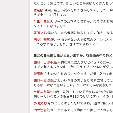
たりという感じです。新しいことが実はたくさんあっ
雛菊雛:
今回、新しい試みをたくさんしてみました！今
らギターも注目してね！
半田ヰ夂葉:
リリースのたびそうですが、今までの仮病
タイトルになりました。
夢国文弥:
僕からしたら仮病に加入して初の作品になる
四ツ辻鬱気:
僕、作曲できないんで仮病のファンなんで
ってるなと感じました。さすがですね！え？
■どの曲も推し曲かと思いますが、収録曲の中で各メ
四月一日御幸:
個人的なお気に入りだとべろべろばー。
イブで刺さるような曲で今からライブでやるのが楽し
雛菊雛:
かわいいキミの言いなりです、が気に入ってま
四月一日御幸:
かわいいキミの言いなりですに関しては
じゃないかなと思いました。どこかでそんな実験した
半田ヰ夂葉:
1曲目に収録されているテキは自分が作詞
怒りみたいなモノの理由を何かのせいにする、その一
夢国文弥:
今のところはまだないですね。 基本的にラ
四ツ辻鬱気:
えーとぐるぐるは今回ゴリ押しで入れまし