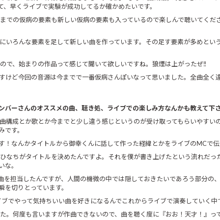
て、早くライブで実験が成功してるか確かめたいです。
までの仮病の要素も新しい仮病の要素も入っているので楽しんで聴いてくだ
にいろんな要素を足して新しい曲を作っています。その足す要素が多めとい
ので、始まりの作品って感じて聞いて欲しいですね。狼煙は上がったぜ‼
すけど今回の音源は今までで一番仮病さんぽいなって思いました。全曲全く
ンバーさんのオススメの曲、聴き処、ライブでの楽しみ方なんかも教えて下
曲構成とか歌とか今までと少し違う感じというのが受け取ってもらいやすい
みです。
す！なんかタイトルから御幸くんに話して作った経緯とかをライブのMCで伝
ひなちがタイトルを決めたんですよ。それを僕が書き上げたという流れだっ
いな。
曲を担当したんですが、人間の機微の中では隠しておきたいであろう部分の
瞬を切りとっています。
イブでやって気持ちいい曲を好きになるんでこれからライブで演奏していく中
た。何度も言いますが作曲できないので、曲を聴く度に『おお！天才！』っ