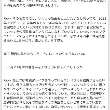
――DASEINは、3月14日にJOEさんの生誕祭を。4月4日には新たな単独
公演を両方とも渋谷REXで開催します。
Ricky
その頃までには、いくつか新曲も仕上げたいなと思ってて。2021
年はデビュー20周年のメモリアルな年なので、なんとしてでもアルバム
を完成させたという気持ちはありますが、まずは一曲ずつ着実に制作し
ていってその積み重ねがアルバムになればいいなと。いつのタイミング
でリリースできるかはまだ明言できませんが、必ずや年内中には完成さ
せたいと…自分に言い聞かせています(笑)。
JOE
節目の年だからこそ、そこはしっかりやらないとね。
――3月と4月はお客さんを入れる形になるのでしょうか。
Ricky
最近では有観客ライブをやっているバンドさんも結構いるみたい
ですが、僕らは僕らで状況を見極めつつ判断していくつもりです。周り
がやってるからやるというのも違うし、国からやるな！と言われたから
やらないというのもどこか違う気がしていて。個人的には、感染予防や
お客様の移動、感染状況やバンドの存続など、あらゆる面を鑑みながら
最終的には僕とJOEで覚悟を持って決断をしたいと常に考えています。
それはファンの皆さんも同じで、自分の置かれている状況や環境をしっ