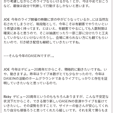
かり考慮しながらこのライブならいけるかも！とか、今はやめておこう
など、最後は自分で判断して行動するしかないと思います。
JOE
今年のライブ開催の時期に世の中がどうなっているか…には当然左
右されてしまうけど、現段階として、今年こそは有観客でやりたいとい
う希望は強く持ってます。とはいえ、有観客でやるにしても人数制限は
確実にあると思うので、そこは抽選だったり一部二部に分けたりと工夫
していかないといけないだろうし、会場に来られない方にも観てもらい
たいので、引き続き配信も継続していきたいですね。
――そんな今年のDASEINですが…。
JOE
今年はデビュー20周年だからこそ、積極的に動きたいですね。い
や、動きますよ。昨年はライブ本数がとても少なかったので、今年は
DASEINの活動のホームグラウンドであるライブでしっかりと存在を証
明していきたいなと思っているので。
Ricky
デビュー20周年というのももちろんありますが、こんな不安定な
状況下だからこそ、できる限り新しいDASEINの音源やライブを届けて
いきたいし、その姿勢を示すことで、ザイナーの皆さんが安心してくれ
たり自分も頑張ろうと思ってくれたら嬉しいです。それを見て僕らもま