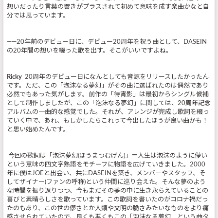
想いだったり言葉の響きがプラスされて初めて意味を成す楽曲かなと自
分では思っています。
――20年前のデビュー日に、デビュー20周年を祝う曲として、DASEIN
の20年間の想いを綴った歌を出す。そこがいいですよね。
Ricky
20周年のデビュー日になんとしても音源をリリースしたかったん
です。ただ、この「泡沫なる夢幻」がその曲に選ばれたのは偶然であり
必然でもあった気がします。前作の「待宵影」は最初からシングル候補
として制作しましたが、この「泡沫なる夢幻」に関しては、20周年記念
アルバムの一曲的な感覚でした。それが、アレンジが完成し歌詞を綴っ
ていく中で、あれ、もしかしたらこれって今出したほうが良い曲かも！
と思い始めたんです。
今回の歌詞は「泡沫夢幻(ほうまつむげん)」＝人生は泡沫のように儚い
という意味の四文字熟語をモチーフに物語を広げていきました。2000
年に僕はJOEと出会い、共にDASEINを築き、メンバーやスタッフ、そ
してザイナー(ファンの呼称)という仲間に巡り会えた。そんな夢のよう
な時間を振り返りつつ、今もまだその夢の中に生き永らえていることの
喜びと素晴らしさを歌っています。この歌詞を書いたのがコロナ禍だっ
たのもあり、この世の儚さとか人類や文明の脆さみたいなものをより痛
感させられていたので、良くも悪くもこの「泡沫なる夢幻」という曲タ