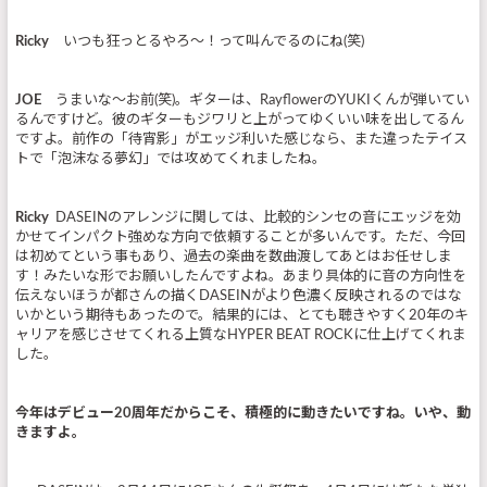
Ricky
いつも狂っとるやろ～！って叫んでるのにね(笑)
JOE
うまいな～お前(笑)。ギターは、RayflowerのYUKIくんが弾いてい
るんですけど。彼のギターもジワリと上がってゆくいい味を出してるん
ですよ。前作の「待宵影」がエッジ利いた感じなら、また違ったテイス
トで「泡沫なる夢幻」では攻めてくれましたね。
Ricky
DASEINのアレンジに関しては、比較的シンセの音にエッジを効
かせてインパクト強めな方向で依頼することが多いんです。ただ、今回
は初めてという事もあり、過去の楽曲を数曲渡してあとはお任せしま
す！みたいな形でお願いしたんですよね。あまり具体的に音の方向性を
伝えないほうが都さんの描くDASEINがより色濃く反映されるのではな
いかという期待もあったので。結果的には、とても聴きやすく20年のキ
ャリアを感じさせてくれる上質なHYPER BEAT ROCKに仕上げてくれま
した。
今年はデビュー20周年だからこそ、積極的に動きたいですね。いや、動
きますよ。