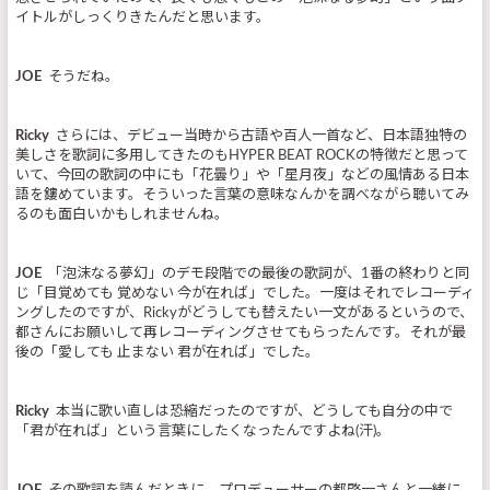
イトルがしっくりきたんだと思います。
JOE
そうだね。
Ricky
さらには、デビュー当時から古語や百人一首など、日本語独特の
美しさを歌詞に多用してきたのもHYPER BEAT ROCKの特徴だと思って
いて、今回の歌詞の中にも「花曇り」や「星月夜」などの風情ある日本
語を鏤めています。そういった言葉の意味なんかを調べながら聴いてみ
るのも面白いかもしれませんね。
JOE
「泡沫なる夢幻」のデモ段階での最後の歌詞が、1番の終わりと同
じ「目覚めても 覚めない 今が在れば」でした。一度はそれでレコーディ
ングしたのですが、Rickyがどうしても替えたい一文があるというので、
都さんにお願いして再レコーディングさせてもらったんです。それが最
後の「愛しても 止まない 君が在れば」でした。
Ricky
本当に歌い直しは恐縮だったのですが、どうしても自分の中で
「君が在れば」という言葉にしたくなったんですよね(汗)。