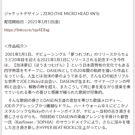
ジャケットデザイン；ZERO (THE MICRO HEAD 4N'S)
配信開始日：2021年1月1日(金)
https://linkco.re/tqs4E8xg
＜作品紹介＞
2001年1月1日、デビューシングル「夢つれづれ」のリリースからちょ
うど20年目を迎える2021年1月1日にリリースされる記念すべき今作
は、【泡沫夢幻（ほうまつむげん）】という日本語特有の文化でもある
四字熟語をモチーフに、DASEINとしての20年間の軌跡を描いた作品と
なっている。人生とは泡沫の夢のようであるが、そんな幻の如きリアル
な世界でJOEとRickyは出会い、DASEINが生まれ、ザイナー(ファンの呼
称)と出会い、解散の時を超え、またこうして同じ夢を見ながら音楽を奏
でていられる事への喜びと感謝が綴られた歌詞が印象的。
そんな歌詞の儚さとDASEIN王道の哀愁を帯びた歌謡メロディー、
JOEのアグレッシブかつ繊細なドラム、ハートウォームゆえにどこかノ
スタルジックなRickyのハイトーンボイスが、デビュー当初の古き良きを
感じさせながらも、今回初めてDASEINの楽曲アレンジを手掛けた都啓
一氏（Rayflower／SOPHIA）のサウンドメイクにより、さらに深みを増
した古き良き新しきHYPER BEAT ROCKに仕上がっている。