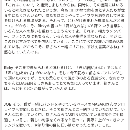
JOE
その歌詞を読んだときに、プロデューサーの都啓一さんと一緒に
「これは、いい!!」と絶賛しましたからね。同時に、その言葉にはいろ
いろと考えさせられたというか。今もコロナ禍で命を落とす人たちが世
界中にたくさんいる中、俺たちはこうやってライブや音源を通して音楽
を届けられる環境がある。それって、どれだけ恵まれた環境なんだと思
って。だからこそ、Rickyの書いた「君が在れば」の"君"という言葉に、
いろんな人への想いを重ねてしまうんですよ。それは、相方やメンバ
ー、ファンたちはもちろん、いろんな人や事柄を重ねられる。マジに、
このひと言がすべてを包括しているし、ここにすべての想いが詰め込ま
れている。だからこそ、都さんと一緒に「これ、すげぇ言葉だよね」と
感心していたんです。
Ricky
そこまで褒められると照れるけど、「君が居(い)れば」ではなく
「君が在(あ)れば」がいいなと。そして今回初めて都さんにアレンジし
て頂いたのですが、とても柔らかくて温かみのある音選びで、なおかつ
ちゃんとDASEINらしさもあってとても気に入っています。都さんと
は、もともとJOEが繋がっていたんだよね。
JOE
そう。僕が一緒にバンドをやっているベースのMASAKIさんのソロ
ライブへ参加したときに、そこで都さんとご一緒させていただいて。い
ろんな話をしていく中、都さんならDASEINが求めている音楽性にも精
通しているし、新しい刺激をくれるなと思って。実際に上がってきたア
レンジを聴いて、やはり俺の目に狂いはなかったと思いました。