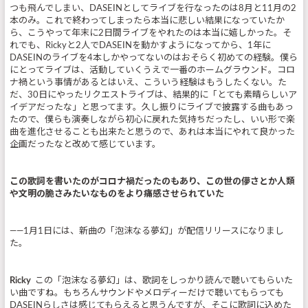
つも飛んでしまい、DASEINとしてライブを行なったのは8月と11月の2
本のみ。これで終わってしまったら本当に悲しい結果になっていたか
ら、こうやって年末に2日間ライブをやれたのは本当に嬉しかった。そ
れでも、Rickyと2人でDASEINを動かすようになってから、1年に
DASEINのライブを4本しかやってないのはおそらく初めての経験。僕ら
にとってライブは、活動していくうえで一番のホームグラウンド。コロ
ナ禍という事情があるとはいえ、こういう経験はもうしたくない。た
だ、30日にやったリクエストライブは、結果的に「とても素晴らしいア
イデアだったな」と思ってます。久し振りにライブで披露する曲もあっ
たので、僕らも演奏しながら初心に戻れた気持ちだったし、いい形で楽
曲を進化させることも出来たと思うので、あれは本当にやれて良かった
企画だったなと改めて感じています。
この歌詞を書いたのがコロナ禍だったのもあり、この世の儚さとか人類
や文明の脆さみたいなものをより痛感させられていた
――1月1日には、新曲の「泡沫なる夢幻」が配信リリースになりまし
た。
Ricky
この「泡沫なる夢幻」は、歌詞をしっかり読んで聴いてもらいた
い曲ですね。もちろんサウンドやメロディーだけで聴いてもらっても
DASEINらしさは感じてもらえると思うんですが、そこに歌詞に込めた