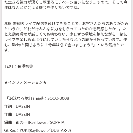
た生きる気力が湧くし頑張るモチベーションになりますので。そして今
年はなんとか会える機会を作りたいですね。
JOE
無観客ライブ配信を続けてきたことで、お客さんたちのありがたみ
というか、どれだけみんなに力をもらっていたのかを痛感したか…。た
とえ動員環境が厳しくても構わない、少しずつ環境を整えながら一緒に
ライブを楽しめるようにしていけたらなと心の底から思っています。僕
も、Rickyと同じように「今年は必ず会いましょう!!」という気持ちで
す。
TEXT：長澤智典
★インフォメーション★
「泡沫なる夢幻」品番：SOCO-0008
作詞：DASEIN
作曲：DASEIN
編曲：都啓一 (Rayflower／SOPHIA)
Gt Rec：YUKI(Rayflower／DUSTAR-3)