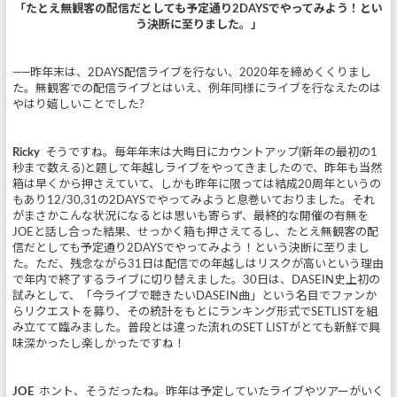
「たとえ無観客の配信だとしても予定通り2DAYSでやってみよう！とい
う決断に至りました。」
――昨年末は、2DAYS配信ライブを行ない、2020年を締めくくりまし
た。無観客での配信ライブとはいえ、例年同様にライブを行なえたのは
やはり嬉しいことでした?
Ricky
そうですね。毎年年末は大晦日にカウントアップ(新年の最初の1
秒まで数える)と題して年越しライブをやってきましたので、昨年も当然
箱は早くから押さえていて、しかも昨年に限っては結成20周年というの
もあり12/30,31の2DAYSでやってみようと息巻いておりました。それ
がまさかこんな状況になるとは思いも寄らず、最終的な開催の有無を
JOEと話し合った結果、せっかく箱も押さえてるし、たとえ無観客の配
信だとしても予定通り2DAYSでやってみよう！という決断に至りまし
た。ただ、残念ながら31日は配信での年越しはリスクが高いという理由
で年内で終了するライブに切り替えました。30日は、DASEIN史上初の
試みとして、「今ライブで聴きたいDASEIN曲」という名目でファンか
らリクエストを募り、その統計をもとにランキング形式でSETLISTを組
み立てて臨みました。普段とは違った流れのSET LISTがとても新鮮で興
味深かったし楽しかったですね！
JOE
ホント、そうだったね。昨年は予定していたライブやツアーがいく