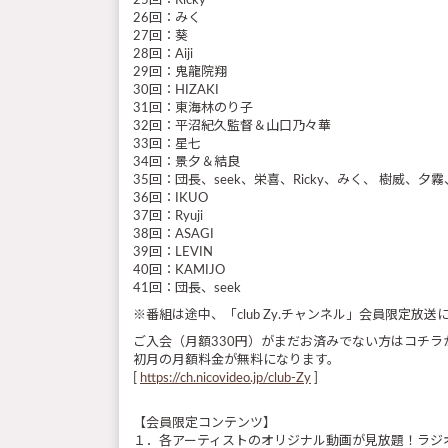
25回：Ricky
26回：みく
27回：葵
28回：Aiji
29回：鬼龍院翔
30回：HIZAKI
31回：東海林のり子
32回：平沼紀久監督＆山口乃々華
33回：星七
34回：景夕＆結良
35回：団長、seek、栄喜、Ricky、みく、 樹威、夕霧、星七
36回：IKUO
37回：Ryuji
38回：ASAGI
39回：LEVIN
40回：KAMIJO
41回：団長、seek
※番組は途中、「club Zy.チャンネル」会員限定放
ご入会（月額330円）がまだお済みでない方はコチラ
初月の月額料金が無料になります。
[
https://ch.nicovideo.jp/club-Zy
]
【会員限定コンテンツ】
１．各アーティストのオリジナル動画が見放題！ラジ