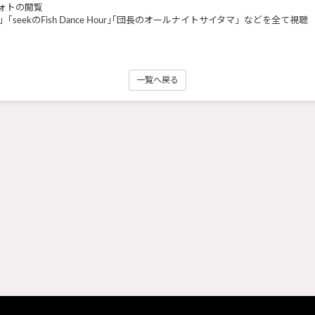
ォトの閲覧
「seekのFish Dance Hour｣｢団長のオールナイトサイタマ」などを全て視聴
一覧へ戻る