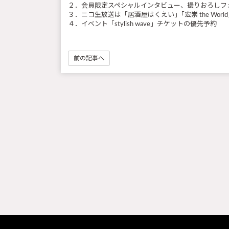
２．会員限定スペシャルインタビュー、撮りおろしフ
３．ニコ生放送は「居酒屋はくえい」｢宏崇 the World｣
４．イベント「stylish wave」チケットの優先予約
前の記事へ