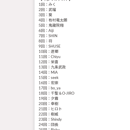
1回：みく
2回：武瑠
3回：葵
4回：有村竜太朗
5回：鬼龍院翔
6回：Aiji
7回：SHIN
8回：将
9回：SHUSE
10回：逹瑯
11回：Chiyu
12回：栄喜
13回：九条武政
14回：MiA
15回：seek
16回：宏崇
17回：bo_ya
18回：千聖＆O-JIRO
19回：夕霧
20回：幸樹
21回：ヒロト
22回：樹威
23回：Shindy
24回：団長