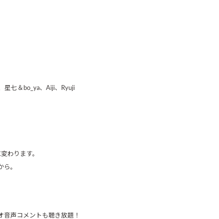
＆bo_ya、Aiji、Ryuji
送に変わります。
から。
オ音声コメントも聴き放題！