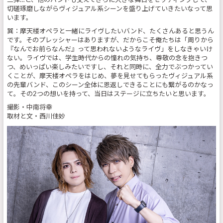
三弾…と、他のバンドも交えてさらに大きな舞台をセッティングして、
切磋琢磨しながらヴィジュアル系シーンを盛り上げていきたいなって思
います。
巽：摩天楼オペラと一緒にライヴしたいバンド、たくさんあると思うん
です。そのプレッシャーはありますが、だからこそ俺たちは「周りから
『なんでお前らなんだ』って思われないようなライヴ」をしなきゃいけ
ない。ライヴでは、学生時代からの憧れの気持ち、尊敬の念を抱きつ
つ、めいっぱい楽しみたいですし、それと同時に、全力でぶつかってい
くことが、摩天楼オペラをはじめ、夢を見せてもらったヴィジュアル系
の先輩バンド、このシーン全体に恩返しできることにも繋がるのかなっ
て。その2つの想いを持って、当日はステージに立ちたいと思います。
撮影・中南将幸
取材と文・西川佳妙