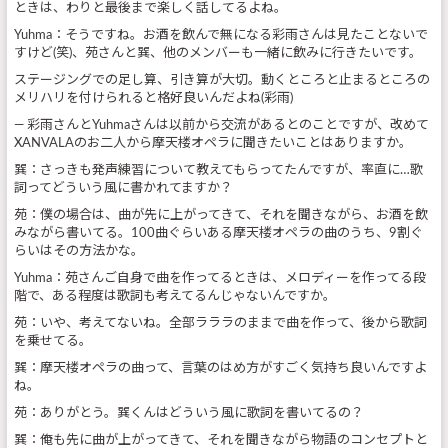
ときは、わりと最後まで楽しく話してるよね。
Yuhma：そうですね。お酒を飲んで無になる彩雨さんは見たことないで
すけど(笑)、苑さんと巽、他のメンバーも一緒に飲みに行きたいです。
ステージングでの足し算、引き算が大切。動くところと止まるところの
メリハリを付けられると格好良いんだよね(彩雨)
― 彩雨さんとYuhmaさんは以前から交流があるとのことですが、改めて
XANVALAのお二人から摩天楼オペラに聞きたいことはありますか。
巽：さっきも発声練習について教えてもらってたんですが、率直に…歌
詞ってどういう風に書かれてますか？
苑：僕の場合は、曲が先に上がってきて、それを聞きながら、お酒を飲
みながら書いてる。100曲ぐらいある摩天楼オペラの曲のうち、9割ぐ
らいはその方法かな。
Yuhma：苑さんご自身で曲を作ってるときは、メロディーを作ってる段
階で、ある程度は歌詞も考えてるんじゃないんですか。
苑：いや、考えてないね。全部ラララのままで曲を作って、後から歌詞
を乗せてる。
巽：摩天楼オペラの曲って、言葉のはめ方がすごく気持ち良いんですよ
ね。
苑：ありがとう。巽くんはどういう風に歌詞を書いてるの？
巽：俺も先に曲が上がってきて、それを聞きながら物語のコンセプトと