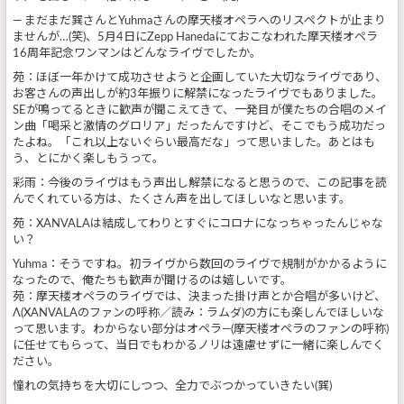
― まだまだ巽さんとYuhmaさんの摩天楼オペラへのリスペクトが止まり
ませんが…(笑)、5月4日にZepp Hanedaにておこなわれた摩天楼オペラ
16周年記念ワンマンはどんなライヴでしたか。
苑：ほぼ一年かけて成功させようと企画していた大切なライヴであり、
お客さんの声出しが約3年振りに解禁になったライヴでもありました。
SEが鳴ってるときに歓声が聞こえてきて、一発目が僕たちの合唱のメイ
ン曲「喝采と激情のグロリア」だったんですけど、そこでもう成功だっ
たよね。「これ以上ないぐらい最高だな」って思いました。あとはも
う、とにかく楽しもうって。
彩雨：今後のライヴはもう声出し解禁になると思うので、この記事を読
んでくれている方は、たくさん声を出してほしいなと思います。
苑：XANVALAは結成してわりとすぐにコロナになっちゃったんじゃな
い？
Yuhma：そうですね。初ライヴから数回のライヴで規制がかかるように
なったので、俺たちも歓声が聞けるのは嬉しいです。
苑：摩天楼オペラのライヴでは、決まった掛け声とか合唱が多いけど、
Λ(XANVALAのファンの呼称／読み：ラムダ)の方にも楽しんでほしいな
って思います。わからない部分はオペラ―(摩天楼オペラのファンの呼称)
に任せてもらって、当日でもわかるノリは遠慮せずに一緒に楽しんでく
ださい。
憧れの気持ちを大切にしつつ、全力でぶつかっていきたい(巽)