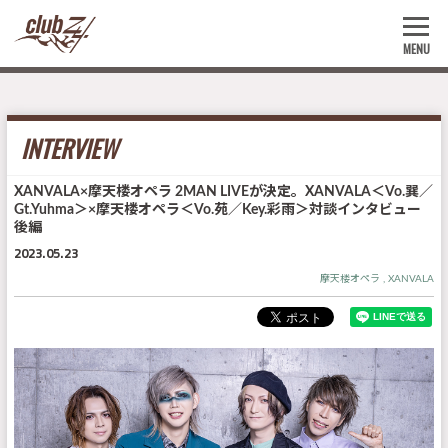
MENU
INTERVIEW
XANVALA×摩天楼オペラ 2MAN LIVEが決定。XANVALA＜Vo.巽／
Gt.Yuhma＞×摩天楼オペラ＜Vo.苑／Key.彩雨＞対談インタビュー
後編
2023.05.23
摩天楼オペラ
XANVALA