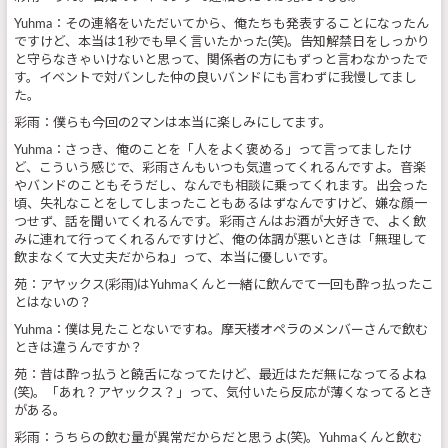
Yuhma：その連絡をいただいてから、俺たちも発表することになったん
ですけど、本当は1秒でも早く言いたかった(笑)。告知解禁日をしっかり
と守らなきゃいけないと思って、関係者の方にもずっと言わなかったで
す。イベントで対バンした仲の良いバンドにも言わずに我慢してまし
た。
彩雨：僕らも今回の2マンは本当に楽しみにしてます。
Yuhma：さっき、俺のことを「人をよく褒める」って言ってましたけ
ど、こういう感じで、彩雨さんもいつも気遣ってくれるんですよ。音楽
やバンドのこともそうだし、なんでも相談に乗ってくれます。出会った
頃、失礼なことをしてしまったこともあるはずなんですけど、嫌な顔一
つせず、話を聞いてくれるんです。彩雨さんはお酒が大好きで、よく飲
みに連れて行ってくれるんですけど、俺の体調が悪いときは「無理して
飲まなくて大丈夫だからね」って、本当に優しいです。
苑：アヤックス(彩雨)はYuhmaくんと一緒に飲んでて一回も酔っ払ったこ
とはないの？
Yuhma：僕は見たことないですね。摩天楼オペラのメンバーさんで飲む
ときは違うんですか？
苑：昔は酔っ払うと饒舌になってたけど、最近はただ無になってるよね
(笑)。「あれ？アヤックス？」って、気付いたら反応が薄くなってるとき
がある。
彩雨：うちらの飲む量が異常だからだと思うよ(笑)。Yuhmaくんと飲む