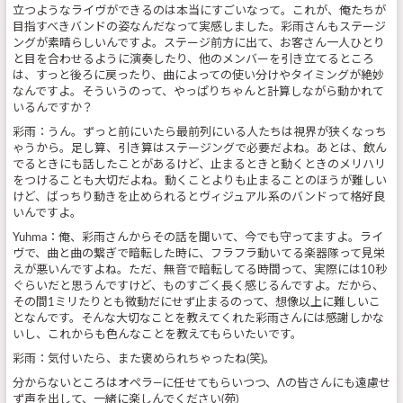
立つようなライヴができるのは本当にすごいなって。これが、俺たちが
目指すべきバンドの姿なんだなって実感しました。彩雨さんもステージ
ングが素晴らしいんですよ。ステージ前方に出て、お客さん一人ひとり
と目を合わせるように演奏したり、他のメンバーを引き立てるところ
は、すっと後ろに戻ったり、曲によっての使い分けやタイミングが絶妙
なんですよ。そういうのって、やっぱりちゃんと計算しながら動かれて
いるんですか？
彩雨：うん。ずっと前にいたら最前列にいる人たちは視界が狭くなっち
ゃうから。足し算、引き算はステージングで必要だよね。あとは、飲ん
でるときにも話したことがあるけど、止まるときと動くときのメリハリ
をつけることも大切だよね。動くことよりも止まることのほうが難しい
けど、ばっちり動きを止められるとヴィジュアル系のバンドって格好良
いんですよ。
Yuhma：俺、彩雨さんからその話を聞いて、今でも守ってますよ。ライ
ヴで、曲と曲の繋ぎで暗転した時に、フラフラ動いてる楽器隊って見栄
えが悪いんですよね。ただ、無音で暗転してる時間って、実際には10秒
ぐらいだと思うんですけど、ものすごく長く感じるんですよ。だから、
その間1ミリたりとも微動だにせず止まるのって、想像以上に難しいこ
となんです。そんな大切なことを教えてくれた彩雨さんには感謝しかな
いし、これからも色んなことを教えてもらいたいです。
彩雨：気付いたら、また褒められちゃったね(笑)。
分からないところはオペラ―に任せてもらいつつ、Λの皆さんにも遠慮せ
ず声を出して、一緒に楽しんでください(苑)