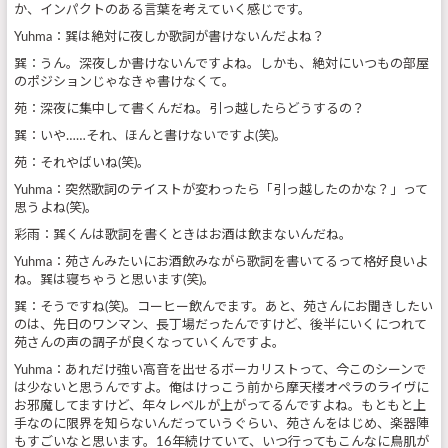
か、インパクトのある言葉を考えていく感じです。
Yuhma：巽は絶対に夜しか歌詞が書けないんだよね？
巽：うん。深夜しか書けないんですよね。しかも、絶対にいつもの部屋
のポジションじゃなきゃ書けなくて。
苑：深夜に集中して書くんだね。引っ越したらどうするの？
巽：いや……それ、ほんと書けないですよ(笑)。
苑：それやばいね(笑)。
Yuhma：突然歌詞のテイストが変わったら「引っ越したのかな？」って
思うよね(笑)。
彩雨：巽くんは歌詞を書くときはお酒は飲まないんだね。
Yuhma：苑さんみたいにお酒飲みながら歌詞を書いてるって格好良いよ
ね。巽は寝ちゃうと思います(笑)。
巽：そうですね(笑)。コーヒー飲んでます。あと、苑さんにお聞きしたい
のは、先日のワンマン、長丁場だったんですけど、後半にいくにつれて
苑さんの声の調子が良くなっていくんですよ。
Yuhma：あれだけ強い高音を出せるボーカリストって、今このシーンで
は少ないと思うんですよ。俺はけっこう前から摩天楼オペラのライヴに
お邪魔してますけど、年々レベルが上がってるんですよね。もともと上
手なのに限界を知らないんだっていうぐらい、苑さんをはじめ、楽器陣
もすごいなと思います。16年続けていて、いつ行ってもこんなに鳥肌が