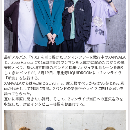
最新アルバム『NIX』を引っ提げたワンマンツアーを敢行中のXANVALA
と、Zepp Hanedaにて16周年記念ワンマンを大成功に収めたばかりの摩
天楼オペラ。勢い増す期待のバンドと長年ヴィジュアル系シーンを牽引
してきたバンドが、6月19日、恵比寿LIQUIDROOMにて2マンライヴ
「斬劇」を決行する。
XANVALAからはVo.巽とGt. Yuhma、摩天楼オペラからはVo.苑とKey.彩
雨が代表として対談に参加。2バンドの関係性やライヴに向けた思いを
語ってもらった。
互いに率直に聞きたい質問、そして、2マンライヴ当日への意気込みを
収録した、対談インタビュー後編をお届けする。