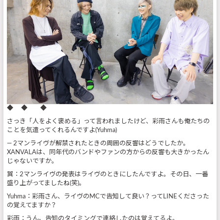
◆ ◆ ◆
さっき「人をよく褒める」って言われましたけど、彩雨さんも俺たちの
ことを気遣ってくれるんですよ(Yuhma)
― 2マンライヴが解禁されたときの周囲の反響はどうでしたか。
XANVALAは、同年代のバンドやファンの方からの反響も大きかったん
じゃないですか。
巽：2マンライヴの発表はライヴのときにしたんですよ。その日、一番
盛り上がってましたね(笑)。
Yuhma：彩雨さん、ライヴのMCで告知して良い？ってLINEくださった
の覚えてますか？
彩雨：うん。告知のタイミングで連絡したのは覚えてるよ。