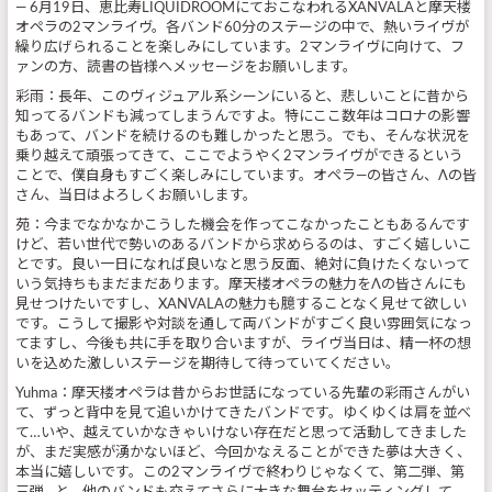
― 6月19日、恵比寿LIQUIDROOMにておこなわれるXANVALAと摩天楼
オペラの2マンライヴ。各バンド60分のステージの中で、熱いライヴが
繰り広げられることを楽しみにしています。2マンライヴに向けて、フ
ァンの方、読書の皆様へメッセージをお願いします。
彩雨：長年、このヴィジュアル系シーンにいると、悲しいことに昔から
知ってるバンドも減ってしまうんですよ。特にここ数年はコロナの影響
もあって、バンドを続けるのも難しかったと思う。でも、そんな状況を
乗り越えて頑張ってきて、ここでようやく2マンライヴができるという
ことで、僕自身もすごく楽しみにしています。オペラ―の皆さん、Λの皆
さん、当日はよろしくお願いします。
苑：今までなかなかこうした機会を作ってこなかったこともあるんです
けど、若い世代で勢いのあるバンドから求めらるのは、すごく嬉しいこ
とです。良い一日になれば良いなと思う反面、絶対に負けたくないって
いう気持ちもまだまだあります。摩天楼オペラの魅力をΛの皆さんにも
見せつけたいですし、XANVALAの魅力も臆することなく見せて欲しい
です。こうして撮影や対談を通して両バンドがすごく良い雰囲気になっ
てますし、今後も共に手を取り合いますが、ライヴ当日は、精一杯の想
いを込めた激しいステージを期待して待っていてください。
Yuhma：摩天楼オペラは昔からお世話になっている先輩の彩雨さんがい
て、ずっと背中を見て追いかけてきたバンドです。ゆくゆくは肩を並べ
て…いや、越えていかなきゃいけない存在だと思って活動してきました
が、まだ実感が湧かないほど、今回かなえることができた夢は大きく、
本当に嬉しいです。この2マンライヴで終わりじゃなくて、第二弾、第