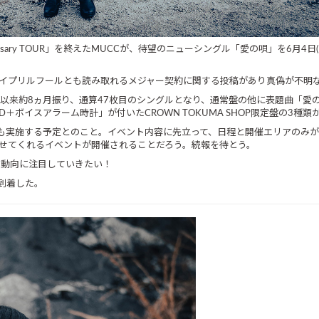
niversary TOUR」を終えたMUCCが、待望のニューシングル「愛の唄」を
 SNSより、エイプリルフールとも読み取れるメジャー契約に関する投稿があり真偽が
来約8ヵ月振り、通算47枚目のシングルとなり、通常盤の他に表題曲「愛の唄」とカ
D＋ボイスアラーム時計」が付いたCROWN TOKUMA SHOP限定盤の3種
も実施する予定とのこと。イベント内容に先立って、日程と開催エリアのみ
ませてくれるイベントが開催されることだろう。続報を待とう。
の動向に注目していきたい！
到着した。