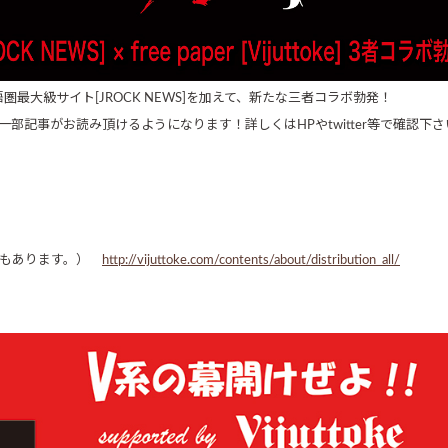
ke]のコラボに、英語圏最大級サイト[JROCK NEWS]を加えて、新たな三者コラボ勃発！
ijuttokeの一部記事がお読み頂けるようになります！詳しくはHPやtwitter等で確認下
る場合もあります。）
http://vijuttoke.com/contents/about/distribution_all/