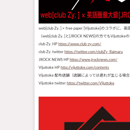
web[club Zy. ] × free paper [Vijutto
（web[club Zy. ]と[JROCK NEWS]の方でもV
club Zy. HP
https://www.club-zy.com/
club Zy. twitter
https://twitter.com/clubZy_Raimaru
JROCK NEWS HP
https://www.jrocknews.com/
Vijuttoke HP
http://vijuttoke.com/contents
Vijuttoke 配布店舗（店舗によっては遅れが生じ
Vijuttoke twitter
https://twitter.com/Vijuttoke