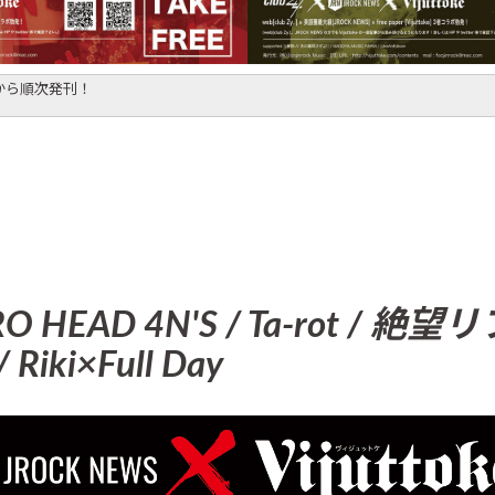
週目から順次発刊！
RO HEAD 4N'S / Ta-rot / 絶
/ Riki×Full Day