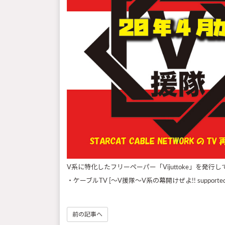
V系に特化したフリーペーパー「Vijuttoke」を発行し
・ケーブルTV [～V援隊～V系の幕開けぜよ!! supported by 
前の記事へ