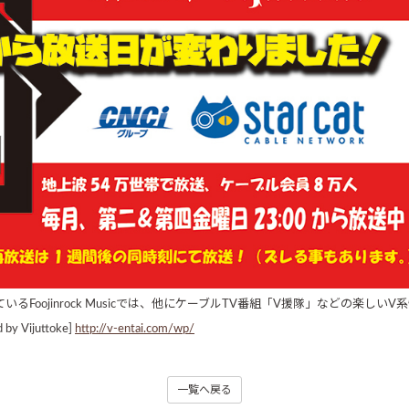
ているFoojinrock Musicでは、他にケーブルTV番組「V援隊」などの楽し
Vijuttoke]
http://v-entai.com/wp/
一覧へ戻る