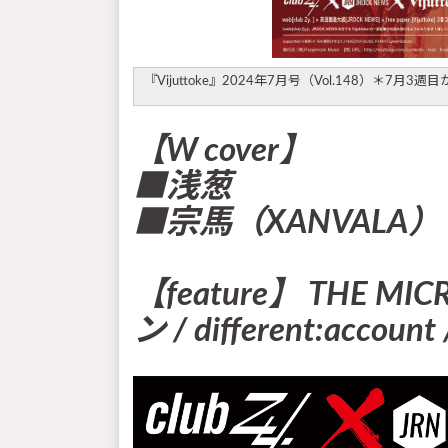
『Vijuttoke』2024年7月号（Vol.148）＊7月3
【W cover】
■浅葱
■宗馬（XANVALA）
【feature】 THE MIC
ン / different:account 