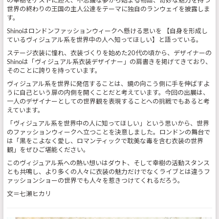
の幸樹をゲストに迎え、不思議な夢から始まる物語、奇妙な魅力を持つ
世界の終わりの王国の主人公達をテーマに独自のランウェイを披露しま
す。
Shinoはロンドンファッションウィークへ懸ける思いを 【自身を形成し
ているヴィジュアル系を世界中の人へ知ってほしい】と語っている。
ステージ衣装に憧れ、衣装づくりを始めた20代の頃から、デザイナーの
Shinoは「ヴィジュアル系衣装デザイナー」の肩書きを掲げてきており、
そのことに誇りを持っています。
ヴィジュアル系を世界に発信することは、鏡の向こう側に手を伸ばすよ
うに自己という扉の内側を開くことだと考えています。今回の出展は、
一人のデザイナーとしての世界観を表現することへの挑戦でもあると考
えています。
「ヴィジュアル系を世界中の人に知ってほしい」という思いから、世界
のファッションウィークへ立つことを決意しました。ロンドンの舞台で
は「黒をこよなく愛し、ロマンティックで耽美な毒を含む衣装の世界
観」をぜひご堪能ください。
このヴィジュアル系への熱い想いはダウト、そして幸樹の活動スタンス
とも共鳴し、より多くの人々に衣装の魅力だけでなくライブとは違うフ
ァッションショーの世界でも人々を惹きつけてくれるだろう。
文＝七瀬ヒカリ