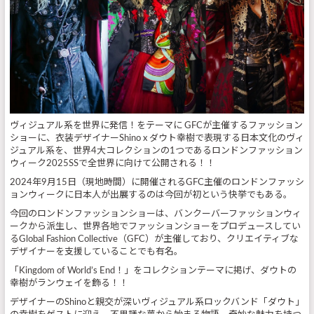
ヴィジュアル系を世界に発信！をテーマに GFCが主催するファッション
ショーに、衣装デザイナーShino x ダウト幸樹で表現する日本文化のヴィ
ジュアル系を、世界4大コレクションの1つであるロンドンファッション
ウィーク2025SSで全世界に向けて公開される！！
2024年9月15日（現地時間）に開催されるGFC主催のロンドンファッシ
ョンウィークに日本人が出展するのは今回が初という快挙でもある。
今回のロンドンファッションショーは、バンクーバーファッションウィ
ークから派生し、世界各地でファッションショーをプロデュースしてい
るGlobal Fashion Collective（GFC）が主催しており、クリエイティブな
デザイナーを支援していることでも有名。
「Kingdom of World’s End！」をコレクションテーマに掲げ、ダウトの
幸樹がランウェイを飾る！！
デザイナーのShinoと親交が深いヴィジュアル系ロックバンド「ダウト」