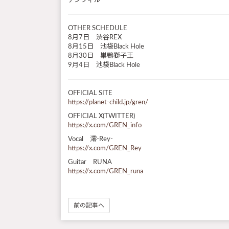
アンフィル
OTHER SCHEDULE
8月7日 渋谷REX
8月15日 池袋Black Hole
8月30日 巣鴨獅子王
9月4日 池袋Black Hole
OFFICIAL SITE
https://planet-child.jp/gren/
OFFICIAL X(TWITTER)
https://x.com/GREN_info
Vocal 澪-Rey-
https://x.com/GREN_Rey
Guitar RUNA
https://x.com/GREN_runa
前の記事へ