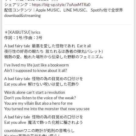
シェアリンク：
https://big-up.style/7oAoxMTRa0
配信コンテンツ：Apple MUSIC、LINE MUSIC、 Spotify他で全世界
download&streaming
＊[KAIBUTSU] lyrics
作詞：1号/作曲：3号
A bad fairy tale 最悪を愛した怪物であれ Eat it all
夜行性の好奇の眼たち 放たれるは愚者の弾丸(バレット)
微熱の愛、触れた場所から伝染した野獣のフェミニズム
I’ve lived my life just like a bookworm
Ain’t I supposed to know about it all?
A bad fairy tale 怪物の為の目覚めの口付けを
Eat you alive 解けない呪いは愛した花飾り
Words alone can’t start a revolution
Don’t you listen to the voice of the weak?
You are my villain But also a hero for me
You turned me into the monster that now you see
A bad fairy tale 怪物の為の目覚めの口付けを
Eat you alive 魔法で飾った化粧に騙されよう
countdownワニの時計が処刑の音鳴らし