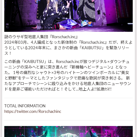
謎のウサギ型地底人集団『Rorschach.inc』
2024年03月、4人編成となった新体制の『Rorschach.inc』だが、終えよ
うとしている2024年末に、まさかの新曲「KAIBUTSU」を緊急リリー
ス！
この新曲「KAIBUTSU」は、Rorschach.incが放つデジタル×ダウンチュ
ーニングの深みへと更に突き進んだ『新機軸ヘビーチューン』となっ
た。 1号の痛烈なシャウト×3号のハイトーンのツインボーカルに"美女
と野獣"をテーマとしたファンタジックで悲痛な歌詞が突き刺さる。 新
たなアプローチでシーンに殴り込みをかける地底人集団のニューサウン
ドを是非ご堪能いただければと！そして...地上人よ!!拡散ｾﾖ!!
TOTAL INFORMATION
https://twitter.com/Rorschachinc