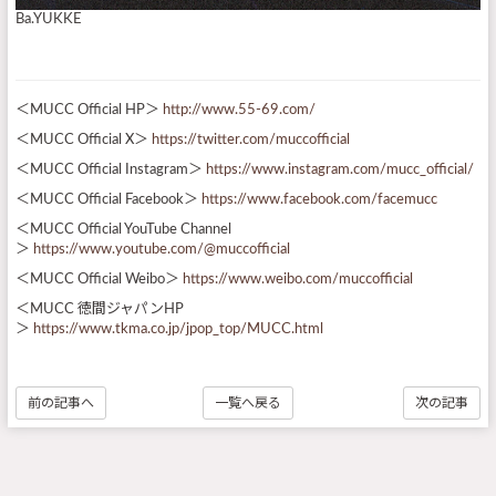
Ba.YUKKE
＜MUCC Official HP＞
http://www.55-69.com/
＜MUCC Official X＞
https://twitter.com/muccofficial
＜MUCC Official Instagram＞
https://www.instagram.com/mucc_official/
＜MUCC Official Facebook＞
https://www.facebook.com/facemucc
＜MUCC Official YouTube Channel
＞
https://www.youtube.com/@muccofficial
＜MUCC Official Weibo＞
https://www.weibo.com/muccofficial
＜MUCC 徳間ジャパンHP
＞
https://www.tkma.co.jp/jpop_top/MUCC.html
前の記事へ
一覧へ戻る
次の記事