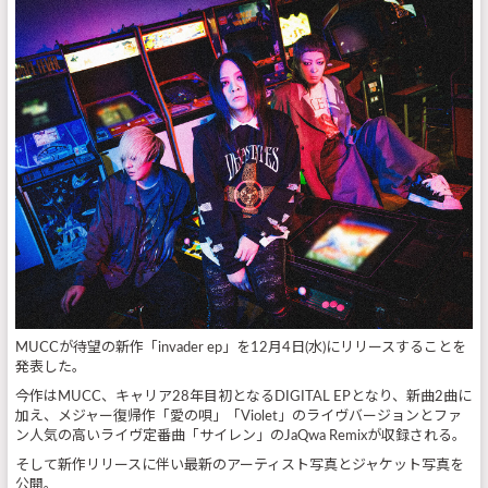
MUCCが待望の新作「invader ep」を12月4日(水)にリリースすることを
発表した。
今作はMUCC、キャリア28年目初となるDIGITAL EPとなり、新曲2曲に
加え、メジャー復帰作「愛の唄」「Violet」のライヴバージョンとファ
ン人気の高いライヴ定番曲「サイレン」のJaQwa Remixが収録される。
そして新作リリースに伴い最新のアーティスト写真とジャケット写真を
公開。