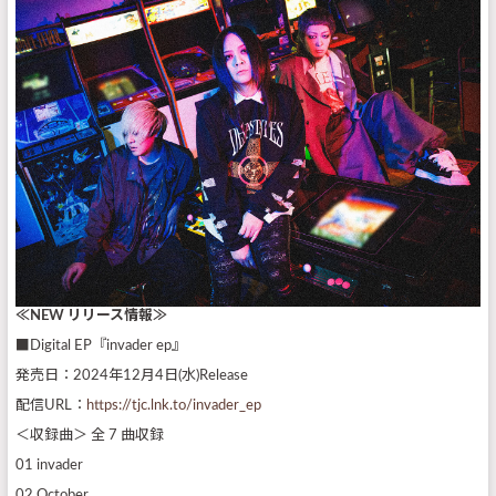
≪NEW リリース情報≫
■Digital EP『invader ep』
発売日：2024年12月4日(水)Release
配信URL：
https://tjc.lnk.to/invader_ep
＜収録曲＞ 全 7 曲収録
01 invader
02 October