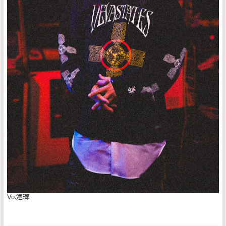
Vo.逹瑯