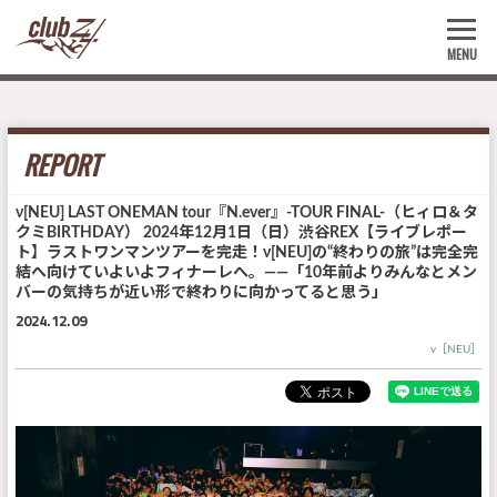
MENU
REPORT
ν[NEU] LAST ONEMAN tour『N.ever』-TOUR FINAL-（ヒィロ＆タ
クミBIRTHDAY） 2024年12月1日（日）渋谷REX【ライブレポー
ト】ラストワンマンツアーを完走！ν[NEU]の“終わりの旅”は完全完
結へ向けていよいよフィナーレへ。――「10年前よりみんなとメン
バーの気持ちが近い形で終わりに向かってると思う」
2024.12.09
ν［NEU］