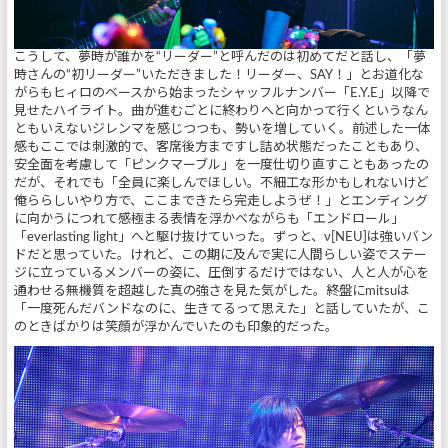
こうして、夢時が誰かを“リーダー”と呼んだのは初めてだと話し、「夢
時さんの“初リーダー”いただきました！リーダー、SAY！」とお道化な
がらもヒィロのベースから始まったシャッフルナンバー「E.Y.E」以降で
見せたハイライト。曲が進むごとに終わりへと向かって行くというなん
ともいえないジレンマを感じつつも、勢いを増していく。前述した一体
感もここでは刺激的で、客席後方まですし詰め状態だったこともあり、
安全面を考慮して「ピンクマーブル」を一度仕切り直すこともあったの
だが、それでも「全員に楽しんでほしい。不細工な形かもしれないけど
俺ららしいやり方で、ここまできたら完走しようぜ！」とエンディング
に向かうにつれて感極まる表情を浮かべながらも「エンドロール」
「everlasting light」へと駆け抜けていった。ずっと、ν[NEU]は強いバン
ドだと思っていた。けれど、この期に及んで実に人間らしい姿でステー
ジに立っているメンバーの姿に、圧倒するだけではない、人と人が心を
通わせる無機質を超越した真の強さを見た気がした。終盤にmitsuは
「一度死んだバンドなのに、生きてるって思えた」と話していたが、こ
のときばかりは笑顔が浮かんでいたのも印象的だった。