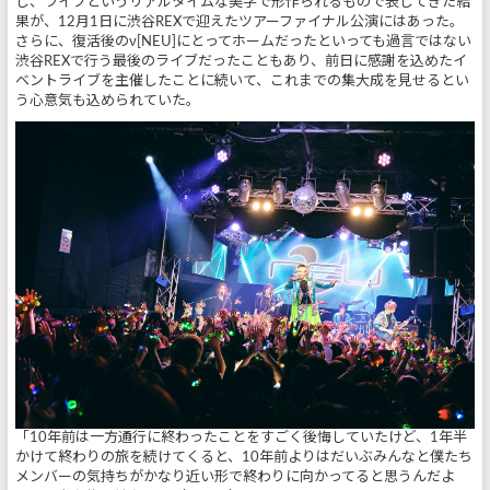
し、ライブというリアルタイムな美学で形作られるもので表してきた結
果が、12月1日に渋谷REXで迎えたツアーファイナル公演にはあった。
さらに、復活後のν[NEU]にとってホームだったといっても過言ではない
渋谷REXで行う最後のライブだったこともあり、前日に感謝を込めたイ
ベントライブを主催したことに続いて、これまでの集大成を見せるとい
う心意気も込められていた。
「10年前は一方通行に終わったことをすごく後悔していたけど、1年半
かけて終わりの旅を続けてくると、10年前よりはだいぶみんなと僕たち
メンバーの気持ちがかなり近い形で終わりに向かってると思うんだよ