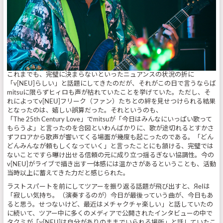
これまでも、完璧に決まらないといったニュアンスの状況の折に
「ν[NEU]らしい」と話題にしてきたのだが、それがこの日で言うならば
mitsuに限らずヒィロも声が枯れていたことを挙げていた。ただし、そ
れによってν[NEU]フリーク（ファン）たちとの絆を見せつけられる結果
となったのは、嬉しい誤算だった。それというのも、
「The 25th Century Love」でmitsuが「今日はみんなにいっぱい歌って
もらうよ」と言ったのを合図といわんばかりに、歌が途切れるとすかさ
ずフロアから歌声が響いてくる場面が幾度も起こったのである。「どん
どんみんなが頼もしくなっていく」と言ったことにも頷ける、完璧では
ないことですら曝け出せる信頼の元に成り立つ揺るぎない協調性。今の
ν[NEU]がライブで描き出す一体感には温かさがあるということも、活動
当時以上に蓄えてきた力だと感じられた。
ラストスパートを前にしてツアーを振り返る話題が飛び出すと、ЯeIは
「寂しい気持ち。（演奏するのが）今日が最後っていう曲が、今日もあ
ると思う。せつないけど、最近はメチャクチャ楽しい」と話していたの
に続いて、ツアー中に多くのメディアで公開されたインタビューの中で
タクミが「ν[NEU]は自分がありのままでいられる場所」と話していたこ