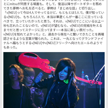
とにmitsuが同意する場面も。そして、復活以降サポートギターを務め
てきた夢時へお礼を述べると、夢時は「まじめな話」と切り出し、
「ν[NEU]って今は4人でやってるけど、もともとは5人で。僕が知ってい
るν[NEU]も、もちろん5人で。本当は華遊くんが一番ここに立っている
べきで、立っていたかったと思う。それは、ν[NEU]でここにいる以上一
秒も忘れたことないので。ν[NEU]が望むなら、ν[NEU]の完結を叶える
までだと思ってステージに立ってます――本当に楽しい旅だった。
ν[NEU]を知れてよかった」と、過去から現在へと繋いできたことを再確
認させるような言葉が贈られた。これは、一丸となってグランドファイ
ナルへ臨もうとするν[NEU]やν[NEU]フリークへ向けたエールのようで
もあった。