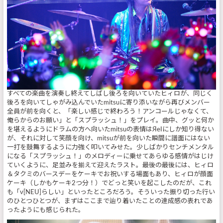
すべての楽曲を演奏し終えてしばし後ろを向いていたヒィロが、同じく
後ろを向いてしゃがみ込んでいたmitsuに寄り添いながら再びメンバー
全員が前を向くと、「楽しい感じで終わろう！アンコールじゃなくて、
俺らからのお願い」と「スプラッシュ！」をプレイ。曲中、グッと何か
を堪えるようにドラムの方へ向いたmitsuの表情はЯeIにしか知り得ない
が、それに対して笑顔を向け、mitsuが前を向いた瞬間に譜面にはない
一打を鼓舞するように力強く叩いてみせた。少しばかりセンチメンタル
になる「スプラッシュ！」のメロディーに乗せてあらゆる感情がはじけ
ていくように、足並みを揃えて迎えたラスト。最後の最後には、ヒィロ
＆タクミのバースデーをケーキでお祝いする場面もあり、ヒィロが顔面
ケーキ（しかもケーキ2つ分！）でどっと笑いを起こしたのだが、これ
も「ν[NEU]らしい」といったところだろう。そういった振り切った行い
のひとつひとつが、まずはここまで辿り着いたことの達成感の表れであ
ったようにも感じられた。