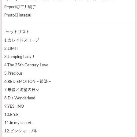
Report◎平井綾子
Photo◎Intetsu
‐セットリスト‐
1.カレイドスコープ
2.LIMIT
3.Jumping Lady！
4.The 25th Century Love
5.Precious
6.RED EMOTION～希望～
7.最愛と渇望の日々
8.D's Wonderland
9.YES≒NO
10.E.Y.E
11.in my secret...
12.ピンクマーブル