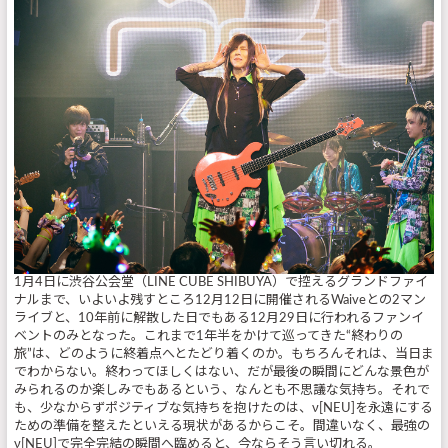
1月4日に渋谷公会堂（LINE CUBE SHIBUYA）で控えるグランドファイ
ナルまで、いよいよ残すところ12月12日に開催されるWaiveとの2マン
ライブと、10年前に解散した日でもある12月29日に行われるファンイ
ベントのみとなった。これまで1年半をかけて巡ってきた“終わりの
旅”は、どのように終着点へとたどり着くのか。もちろんそれは、当日ま
でわからない。終わってほしくはない、だが最後の瞬間にどんな景色が
みられるのか楽しみでもあるという、なんとも不思議な気持ち。それで
も、少なからずポジティブな気持ちを抱けたのは、ν[NEU]を永遠にする
ための準備を整えたといえる現状があるからこそ。間違いなく、最強の
ν[NEU]で完全完結の瞬間へ臨めると、今ならそう言い切れる。