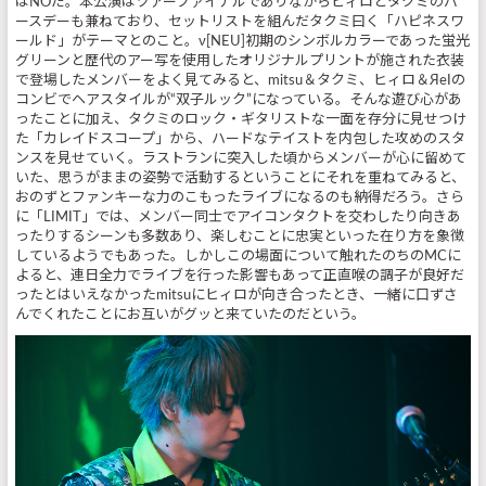
はNOだ。本公演はツアーファイナルでありながらヒィロとタクミのバ
ースデーも兼ねており、セットリストを組んだタクミ曰く「ハピネスワ
ールド」がテーマとのこと。ν[NEU]初期のシンボルカラーであった蛍光
グリーンと歴代のアー写を使用したオリジナルプリントが施された衣装
で登場したメンバーをよく見てみると、mitsu＆タクミ、ヒィロ＆ЯeIの
コンビでヘアスタイルが“双子ルック”になっている。そんな遊び心があ
ったことに加え、タクミのロック・ギタリストな一面を存分に見せつけ
た「カレイドスコープ」から、ハードなテイストを内包した攻めのスタ
ンスを見せていく。ラストランに突入した頃からメンバーが心に留めて
いた、思うがままの姿勢で活動するということにそれを重ねてみると、
おのずとファンキーな力のこもったライブになるのも納得だろう。さら
に「LIMIT」では、メンバー同士でアイコンタクトを交わしたり向きあ
ったりするシーンも多数あり、楽しむことに忠実といった在り方を象徴
しているようでもあった。しかしこの場面について触れたのちのMCに
よると、連日全力でライブを行った影響もあって正直喉の調子が良好だ
ったとはいえなかったmitsuにヒィロが向き合ったとき、一緒に口ずさ
んでくれたことにお互いがグッと来ていたのだという。