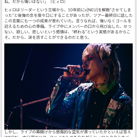
ね。だから悔いはない」（ヒィロ）
ヒィロはリーダーという立場から、10年前にν[NEU]を解散“させてしま
った”と後悔の念を度々口にすることがあったが、ツアー最終日に話した
この言葉にも一つの成果が表れていた。言うなれば、悔いなくゴールを
迎えるための心の準備。ライブ中にメンバーの口から飛び出した、せつ
ない、寂しい、悲しいという感情は、“終わる”という実感があるからこ
そ。だから、涙を流すことができるのだと思う。
しかし、ライブの幕開けから感傷的な空気が漂っていたかといえば答え