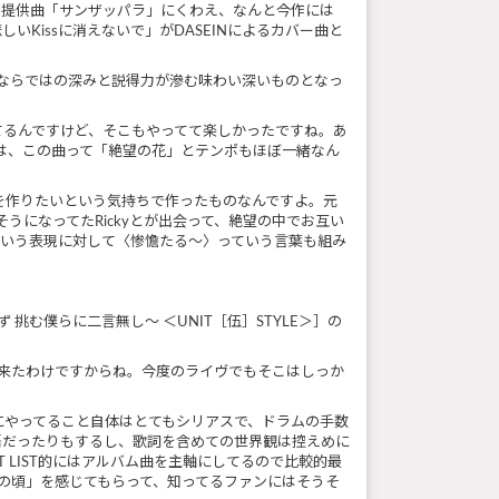
からの提供曲「サンザッパラ」にくわえ、なんと今作には
の「悲しいKissに消えないで」がDASEINによるカバー曲と
年ならではの深みと説得力が滲む味わい深いものとなっ
れてるんですけど、そこもやってて楽しかったですね。あ
は、この曲って「絶望の花」とテンポもほぼ一緒なん
を作りたいという気持ちで作ったものなんですよ。元
うになってたRickyとが出会って、絶望の中でお互い
ていう表現に対して〈惨憺たる～〉っていう言葉も組み
わず 挑む僕らに二言無し～ ＜UNIT［伍］STYLE＞］の
させて来たわけですからね。今度のライヴでもそこはしっか
的にやってること自体はとてもシリアスで、ドラムの手数
語だったりもするし、歌詞を含めての世界観は控えめに
 LIST的にはアルバム曲を主軸にしてるので比較的最
あの頃」を感じてもらって、知ってるファンにはそうそ