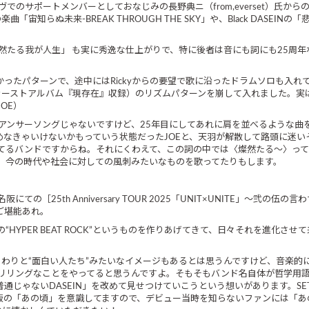
イヴでのサポートメンバーとしておなじみの長野典ニ（from,everset）氏
曲「宙知らぬ未来-BREAK THROUGH THE SKY」や、Black DASEIN
然たる我が人生」 も実に秀逸な仕上がりで、特に後者は音にも詞にも25周
なかったパターンで、途中にはRickyからの要望で歌に沿ったドラムソロも入
ファーストアルバム『現存在』収録）のリズムパターンを崩して入れました。実
OE）
アンサーソングじゃないですけど、25年目にしてあれに肩を並べるような曲
めなきゃいけないかもっていう状態だったJOEと、天羽が解散して路頭に迷いそ
てるバンドですからね。それにくわえて、この詞の中では〈燦然たる～〉っ
、今の時代や社会に対しての風刺みたいなものを歌ってたりもします。
25th Anniversary TOUR 2025「UNIT×UNITE」～弐の伍の言
ご堪能あれ。
の“HYPER BEAT ROCK”というものを作りあげてきて、日々それを進化
で、わりと“面白い人たち”みたいなイメージもあるとは思うんですけど、音楽
リリングなことをやってると思うんですよ。そもそもバンド名自体が哲学用
じゃないDASEIN」を改めて見せつけていこうという想いがあります。SET
和版の「あの頃」を意識してますので、デビュー当時を知らないファンには「