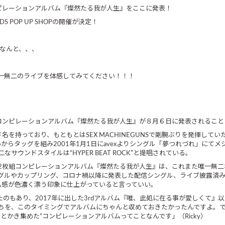
コンピレーションアルバム『燦然たる我が人生』をここに発表！
DS POP UP SHOPの開催が決定！
、なんと、、、
た唯一無二のライブを体感してみてください！！！
枚組コンピレーションアルバム『燦然たる我が人生』が８月６日に発表されるこ
ド名を持っており、もともとはSEX MACHINEGUNSで剛腕ぶりを発揮し
いからタッグを組み2001年1月1日にavexよりシングル「夢つれづれ」に
ウンドスタイルは“HYPER BEAT ROCK”と提唱されている。
放つ2枚組コンピレーションアルバム『燦然たる我が人生』は、これまた唯一無
ングルやカップリング、コロナ禍以降に発表した配信シングル、ライブ披露済
ム感が色濃く漂う印象に仕上がっていると言っていい。
ったのもあり、2017年に出した3rdアルバム『唯、此処に在る事が愛しくて
ちを、このタイミングでアルバムにちゃんと収めておきたかったんですよ。
ろとかき集めた”コンピレーションアルバムってことなんです」（Ricky）