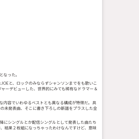
ととなった。
ていたJOEと、ロックのみならずシャンソンまでをも歌いこ
てメジャーデビューした、世界的にみても稀有なドラマー＆
二な内容でいわゆるベストとも異なる構成が特徴だ。具
みの未発表曲、そこに書き下ろしの新譜をプラスした全
』以降にシングルとか配信シングルとして発表した曲たち
で、結果２枚組になっちゃったわけなんですけど、意味