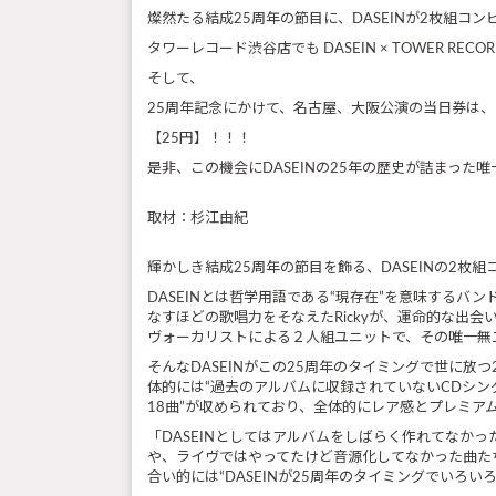
燦然たる結成25周年の節目に、DASEINが2枚組
タワーレコード渋谷店でも DASEIN × TOWER RECOR
そして、
25周年記念にかけて、名古屋、大阪公演の当日券は
【25円】！！！
是非、この機会にDASEINの25年の歴史が詰まっ
取材：杉江由紀
輝かしき結成25周年の節目を飾る、DASEINの2
DASEINとは哲学用語である“現存在”を意味するバン
なすほどの歌唱力をそなえたRickyが、運命的な出会
ヴォーカリストによる２人組ユニットで、その唯一無二なサ
そんなDASEINがこの25周年のタイミングで世に
体的には“過去のアルバムに収録されていないCDシ
18曲”が収められており、全体的にレア感とプレミア
「DASEINとしてはアルバムをしばらく作れてなか
や、ライヴではやってたけど音源化してなかった曲た
合い的には“DASEINが25周年のタイミングでいろい