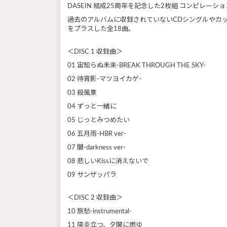
DASEIN 結成25周年を記念した2枚組 コンピレーシ
過去のアルバムに収録されていないCDシングルやカ
をプラスした全18曲。
＜DISC 1 収録曲＞
01 宙知らぬ未来-BREAK THROUGH THE SKY-
02 待宵影-マツヨイカゲ-
03 殺風景
04 ずっと一緒に
05 じっとみつめたい
06 五月雨-HBR ver-
07 闇-darkness ver-
08 悲しいKissに消えないで
09 サンザッパラ
＜DISC 2 収録曲＞
10 旅愁-instrumental-
11 陽炎立つ、夕闇に燃ゆ