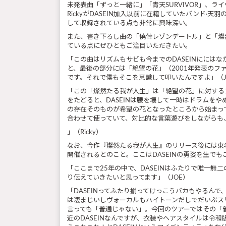
未発表曲「ずっと一緒に」「青天SURVIVOR」、ラ
RickyがDASEIN加入以前に在籍していたバンド·天羽の楽
して収録されている点も非常に興味深い。
また、書き下ろし曲の「僥倖レゾンデートル」と「燦
ている点にぜひともご注目いただきたい。
「この曲はリズムもサビも今までのDASEINにには
と、最後の部分には「絶望の花」（2001年発表の
です。それで僕もそこを意識して叩いたんですよ」（J
「この「燦然たる我が人生」は「絶望の花」に対する
をたどると、DASEINは腰を壊して一時はドラムをや
の存在そのものが希望の花となったところから始まっ
合わせて使っていて、対比的な言葉遊びをしながらも
」（Ricky）
なお、今作『燦然たる我が人生』のリリース後には東名阪にての［
開催されるとのこと。ここはDASEINの勇姿を生でも
「ここまで25年の中で、DASEINはふたりで唯一無二
り伝えていきたいと思ってます」（JOE）
「DASEINってふたり揃ってけっこうバカもやるん
は凄まじいしヴォーカルもハイトーンだしでだいぶス
言っても「普通じゃない」。今回のツアーではその「普通
近のDASEINなんですが、衣装やヘアスタイルは令