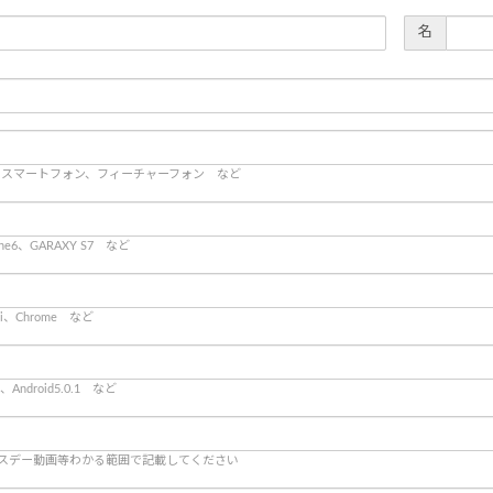
名
C、スマートフォン、フィーチャーフォン など
hone6、GARAXY S7 など
ari、Chrome など
9、Android5.0.1 など
バースデー動画等わかる範囲で記載してください