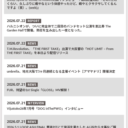
くらい、久しぶりに暇やなという体感やったけど、暇やとクサクサしてくるん
ですよ（笑）。(seek)』
2026.07.22
REPORT
ハルニシオンが、ついに完全体で二度目のバンドセット公演を恵比寿 The
Garden Hallで開催。熱狂を生み出した一夜となった。
2026.07.22
NEWS
T.M.Revolution、「THE FIRST TAKE」出演で大反響の「HOT LIMIT – From
THE FIRST TAKE」を本日より配信リリース
2026.07.21
NEWS
umbrella、地元大阪で5ヶ月連続となる主催イベント【アマヤドリ】開催決定
2026.07.21
NEWS
FUR、待望の1st Single「GLOSS」MV解禁！
2026.07.21
INTERVIEW
Vijuttoke26年7月号「DOG inThePWO」インタビュー
2026.07.21
NEWS
2026.5.1 LOOP ASH FINAL 豊洲PITにて復活を果たした ALiBiから大事なご報