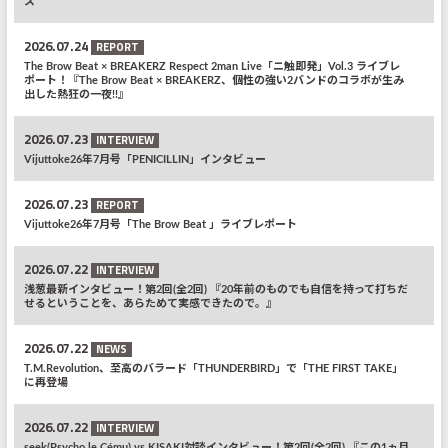
ス
2026.07.24
REPORT
The Brow Beat × BREAKERZ Respect 2man Live「ニ触即発」Vol.3 ライブレ
ポート！『The Brow Beat × BREAKERZ、個性の強い2バンドのコラボが生み
出した熱狂の一夜!!』
2026.07.23
INTERVIEW
Vijuttoke26年7月号「PENICILLIN」インタビュー
2026.07.23
REPORT
Vijuttoke26年7月号「The Brow Beat 」ライブレポート
2026.07.22
INTERVIEW
浅葱最新インタビュー！第2回(全2回) 『20年前のものでも自信を持って打ちだ
せるということを、あらためて実感できたので。』
2026.07.22
NEWS
T.M.Revolution、至高のバラード「THUNDERBIRD」で「THE FIRST TAKE」
に再登場
2026.07.22
INTERVIEW
seek(Psycho le Cému) vs KISAKI対談インタビュー！第2回(全2回) 『この1ヵ月