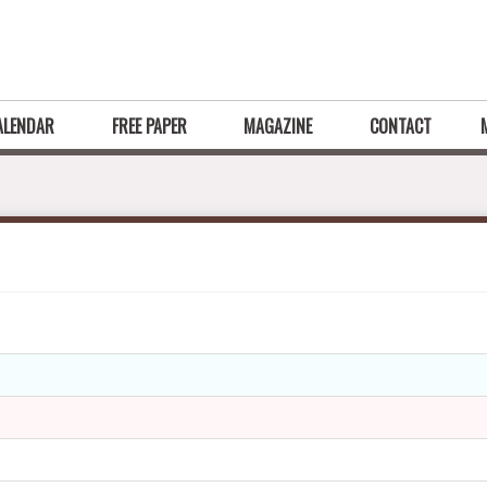
ALENDAR
FREE PAPER
MAGAZINE
CONTACT