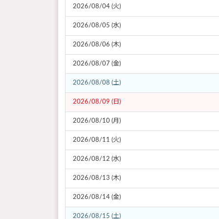
2026/08/04 (火)
2026/08/05 (水)
2026/08/06 (木)
2026/08/07 (金)
2026/08/08 (土)
2026/08/09 (日)
2026/08/10 (月)
2026/08/11 (火)
2026/08/12 (水)
2026/08/13 (木)
2026/08/14 (金)
2026/08/15 (土)