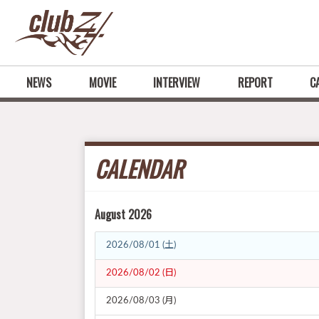
NEWS
MOVIE
INTERVIEW
REPORT
C
CALENDAR
August 2026
2026/08/01 (土)
2026/08/02 (日)
2026/08/03 (月)