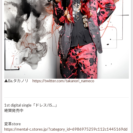
▲Ba.タカノリ
https://twitter.com/takanori_nameco
1st digital single「ドレス/IS…」
絶賛発売中
変革store
https://mental-c.stores.jp/?category_id=6986975259c112c1445169dd