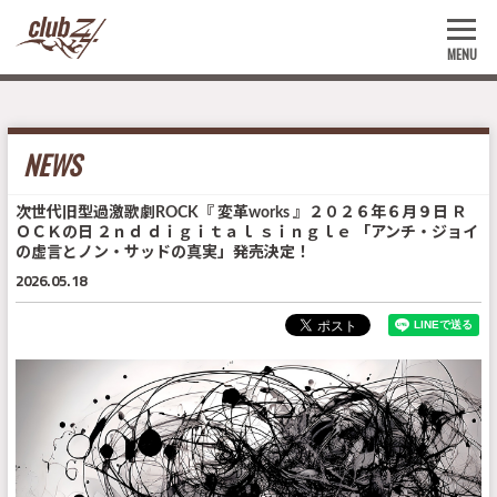
MENU
NEWS
次世代旧型過激歌劇ROCK『 変革works 』２０２６年６月９日 Ｒ
ＯＣＫの日 ２ｎｄ ｄｉｇｉｔａｌ ｓｉｎｇｌｅ 「アンチ・ジョイ
の虚言とノン・サッドの真実」発売決定！
2026.05.18