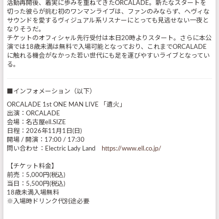
活動再開後、着実に歩みを重ねてきたORCALADE。新たなスタートを
切った彼らが挑む初のワンマンライブは、ファンのみならず、ヘヴィな
サウンドを愛するヴィジュアル系リスナーにとっても見逃せない一夜と
なりそうだ。
チケットのオフィシャル先行受付は本日20時よりスタート。さらに本公
演では18歳未満は無料で入場可能となっており、これまでORCALADE
に触れる機会がなかった若い世代にも足を運びやすいライブとなってい
る。
■インフォメーション（以下）
ORCALADE 1st ONE MAN LIVE 「遺火」
出演：ORCALADE
会場：名古屋ell.SIZE
日程：2026年11月1日(日)
開場 / 開演：17:00 / 17:30
問い合わせ：Electric Lady Land
https://www.ell.co.jp/
【チケット料金】
前売：5,000円(税込)
当日：5,500円(税込)
18歳未満入場無料
※入場時ドリンク代別途必要