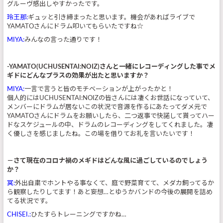
グルーヴ感出しやすかったです。
玲王那:
ギュッと引き締まったと思います。機会があればライブで
YAMATOさんにドラム叩いてもらいたですね☆
MIYA:
みんなの言った通りです！
-YAMATO(UCHUSENTAI:NOIZ)さんと一緒にレコーディングした事でメ
ギドにどんなプラスの効果が出たと思いますか？
MIYA:
一言で言うと皆のモチベーションが上がったかと！
個人的にはUCHUSENTAI:NOIZの皆さんには凄くお世話になっていて、
メンバーにドラムが居ないこの状況で音源を作るにあたってダメ元で
YAMATOさんにドラムをお願いしたら、二つ返事で快諾して貰ってハー
ドなスケジュールの中、ドラムのレコーディングをしてくれました。凄
く優しさを感じましたね。この場を借りてお礼を言いたいです！
－さて現在のコロナ禍のメギドはどんな風に過ごしているのでしょう
か？
冥:
外出自粛でホントやる事なくて、庭で野菜育てて、メダカ飼ってるか
ら観察したりしてます！あと妄想…とゆうかバンドの今後の展開を詰め
てる状況です。
CHISEI.:
ひたすらトレーニングですかね…