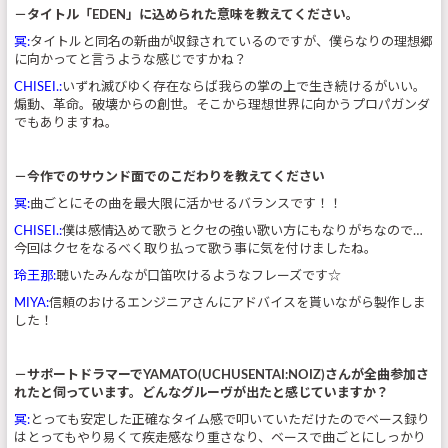
－タイトル「EDEN」に込められた意味を教えてください。
冥:
タイトルと同名の新曲が収録されているのですが、僕らなりの理想郷
に向かってと言うような感じですかね？
CHISEI.:
いずれ滅びゆく存在ならば我らの掌の上で生き続けるがいい。
煽動、革命。破壊からの創世。そこから理想世界に向かうプロパガンダ
でもありますね。
－今作でのサウンド面でのこだわりを教えてください
冥:
曲ごとにその曲を最大限に活かせるバランスです！！
CHISEI.:
僕は感情込めて歌うとクセの強い歌い方にもなりがちなので…
今回はクセをなるべく取り払って歌う事に気を付けましたね。
玲王那:
聴いたみんなが口笛吹けるようなフレーズです☆
MIYA:
信頼のおけるエンジニアさんにアドバイスを貰いながら製作しま
した！
－サポートドラマーでYAMATO(UCHUSENTAI:NOIZ)さんが全曲参加さ
れたと伺っています。どんなグルーヴが出たと感じていますか？
冥:
とっても安定した正確なタイム感で叩いていただけたのでベース録り
はとってもやり易くて疾走感なり重さなり、ベースで曲ごとにしっかり