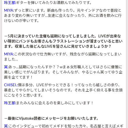
玲王那:
ギターを弾いてみたりお酒飲んでみたりです。
MIYA:
ずっと家にいます。新曲も作ったり。元々インドアなので普段と
あまり変わり無いですが…友達に会えなかったり、外にお酒を飲みに行
けないのが辛いです。
－5月に決まっていた主催も延期になってしましました。LIVEが出来な
い現状にバンドもお客さんもフラストレーションが溜まっていると思い
ます。収束した後どんなLIVEを皆さんに見せていきましょうか？
MIYA:
この状況なので仕方無いですが、残念ながら延期になってしまい
ました…
冥:
あっ…延期になったんすか？？wまぁ女形職人としてはさらに優雅に
美しい感じでがんばります。そしてみんなが、やるじゃん冥ってゆう企
画を企ててます！
CHISEI.:
僕は多分、LIVEがやっとできる！ってなったら嬉しさの余り、
暴走してやらかしてしまいそうなのです。それを上手く抑える事を念頭
にこなそうと思います。
玲王那:
またみんなに会えるのを楽しみにしています！
－最後にVijuttoke読者にメッセージをお願いいたします。
冥:
このインタビューで初めてメギドを知った方々、名古屋と言えばメギ