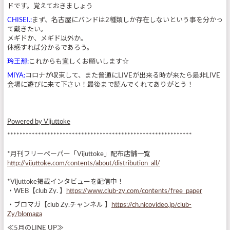
ドです。覚えておきましょう
CHISEI.:
まず、名古屋にバンドは2種類しか存在しないという事を分かっ
て戴きたい。
メギドか、メギド以外か。
体感すれば分かるであろう。
玲王那:
これからも宜しくお願いします☆
MIYA:
コロナが収束して、また普通にLIVEが出来る時が来たら是非LIVE
会場に遊びに来て下さい！最後まで読んでくれてありがとう！
Powered by Vijuttoke
************************************************************
*月刊フリーペーパー「Vijuttoke」配布店舗一覧
http://vijuttoke.com/contents/about/distribution_all/
*Vijuttoke掲載インタビューを配信中！
・WEB【club Zy. 】
https://www.club-zy.com/contents/free_paper
・ブロマガ【club Zy.チャンネル 】
https://ch.nicovideo.jp/club-
Zy/blomaga
≪5月のLINE UP≫