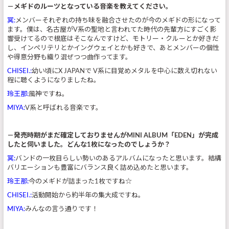
－メギドのルーツとなっている音楽を教えてください。
冥:
メンバーそれぞれの持ち味を融合させたのが今のメギドの形になって
ます。僕は、名古屋がV系の聖地と言われてた時代の先輩方にすごく影
響受けてるので根底はそこなんですけど、モトリー・クルーとか好きだ
し、インペリテリとかイングウェイとかも好きで、あとメンバーの個性
や得意分野も織り混ぜつつ曲作ってます。
CHISEI.:
幼い頃にX JAPANで V系に目覚めメタルを中心に数え切れない
程に聴くようになりましたね。
玲王那:
風神ですね。
MIYA:
V系と呼ばれる音楽です。
－発売時期がまだ確定しておりませんがMINI ALBUM「EDEN」が完成
したと伺いました。どんな1枚になったのでしょうか？
冥:
バンドの一枚目らしい勢いのあるアルバムになったと思います。結構
バリエーションも豊富にバランス良く詰め込めたと思います。
玲王那:
今のメギドが詰まった1枚ですね☆
CHISEI.:
活動開始から約半年の集大成ですね。
MIYA:
みんなの言う通りです！