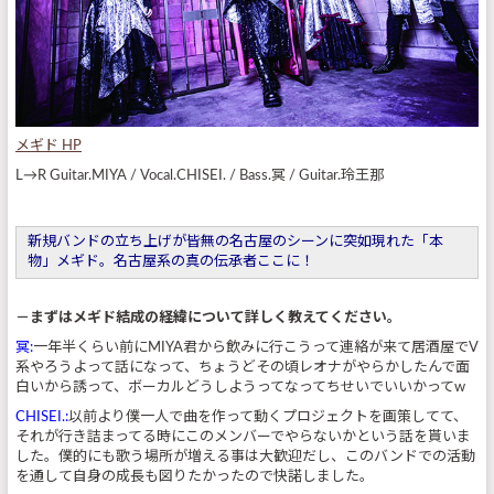
メギド HP
L→R Guitar.MIYA / Vocal.CHISEI. / Bass.冥 / Guitar.玲王那
新規バンドの立ち上げが皆無の名古屋のシーンに突如現れた「本
物」メギド。名古屋系の真の伝承者ここに！
－まずはメギド結成の経緯について詳しく教えてください。
冥:
一年半くらい前にMIYA君から飲みに行こうって連絡が来て居酒屋でV
系やろうよって話になって、ちょうどその頃レオナがやらかしたんで面
白いから誘って、ボーカルどうしようってなってちせいでいいかってw
CHISEI.:
以前より僕一人で曲を作って動くプロジェクトを画策してて、
それが行き詰まってる時にこのメンバーでやらないかという話を貰いま
した。僕的にも歌う場所が増える事は大歓迎だし、このバンドでの活動
を通して自身の成長も図りたかったので快諾しました。