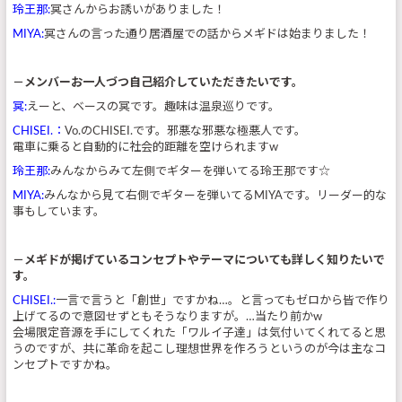
玲王那:
冥さんからお誘いがありました！
MIYA:
冥さんの言った通り居酒屋での話からメギドは始まりました！
－メンバーお一人づつ自己紹介していただきたいです。
冥:
えーと、ベースの冥です。趣味は温泉巡りです。
CHISEI.：
Vo.のCHISEI.です。邪悪な邪悪な極悪人です。
電車に乗ると自動的に社会的距離を空けられますw
玲王那:
みんなからみて左側でギターを弾いてる玲王那です☆
MIYA:
みんなから見て右側でギターを弾いてるMIYAです。リーダー的な
事もしています。
－メギドが掲げているコンセプトやテーマについても詳しく知りたいで
す。
CHISEI.:
一言で言うと「創世」ですかね…。と言ってもゼロから皆で作り
上げてるので意図せずともそうなりますが。…当たり前かw
会場限定音源を手にしてくれた「ワルイ子達」は気付いてくれてると思
うのですが、共に革命を起こし理想世界を作ろうというのが今は主なコ
ンセプトですかね。