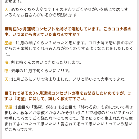
ませます。
天 :
めちゃくちゃ大変です！そのぶんすごくやりがいを感じて居ます。
いろんなお客さんがいるから頑張れます
■現在3ヶ月連続コンセプトを掲げて活動しています。このコロナ禍の
中、いつ頃から考えていた事なんですか？
星羅 :
11月の半ばくらい？だったと思います。コロナ渦で暗い世の中だ
からこそ応援してくれるみんながわくわくするようなことをしたしたく
て。
海 :
割と喰くんの思いつきだったりします。
喰 :
去年の11月下旬くらいにノリで。
天 :
11月ごろにノリで決まりました。ノリと勢いって大事ですよね
■それではその3ヶ月連続コンセプトの事をお聞きしたいのですが、ま
ずは『渇望』に関して、詳しく教えて下さい。
星羅 :
1曲目の「渇望、僕を」も2曲目の「終わる命」も命について書き
ました。戦争とか宗教とかなんかそういうことで地球のどっかでずっと
喧嘩してるのすごく嫌だな〜って思って。僕はせっかく生まれたなら生
まれてよかったって思いたい！愛されてるって思いたい！っていう想い
がこもってます。