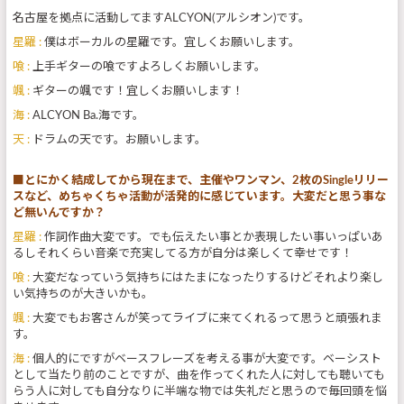
名古屋を拠点に活動してますALCYON(アルシオン)です。
星羅 :
僕はボーカルの星羅です。宜しくお願いします。
喰 :
上手ギターの喰ですよろしくお願いします。
颯 :
ギターの颯です！宜しくお願いします！
海 :
ALCYON Ba.海です。
天 :
ドラムの天です。お願いします。
■とにかく結成してから現在まで、主催やワンマン、2枚のSingleリリー
スなど、めちゃくちゃ活動が活発的に感じています。大変だと思う事な
ど無いんですか？
星羅 :
作詞作曲大変です。でも伝えたい事とか表現したい事いっぱいあ
るしそれくらい音楽で充実してる方が自分は楽しくて幸せです！
喰 :
大変だなっていう気持ちにはたまになったりするけどそれより楽し
い気持ちのが大きいかも。
颯 :
大変でもお客さんが笑ってライブに来てくれるって思うと頑張れま
す。
海 :
個人的にですがベースフレーズを考える事が大変です。ベーシスト
として当たり前のことですが、曲を作ってくれた人に対しても聴いても
らう人に対しても自分なりに半端な物では失礼だと思うので毎回頭を悩