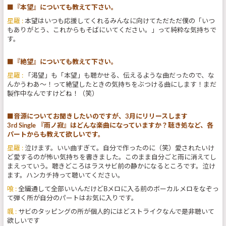
■『本望』についても教えて下さい。
星羅 :
本望はいつも応援してくれるみんなに向けてただただ僕の「いつ
もありがとう、これからもそばにいてください。」って純粋な気持ちで
す。
■『絶望』についても教えて下さい。
星羅 :
「渇望」も「本望」も聴かせる、伝えるような曲だったので、な
んかうわあ〜！って絶望したときの気持ちをぶつける曲にします！まだ
製作中なんですけどね！（笑）
■音源についてお聞きしたいのですが、3月にリリースします
3rd Single 『雨ノ寂』はどんな楽曲になっていますか？聴き処など、各
パートからも教えて欲しいです。
星羅 :
泣けます。いい曲すぎて。自分で作ったのに（笑）愛されたいけ
ど愛するのが怖い気持ちを書きました。このまま自分ごと雨に消えてし
まえっていう。聴きどころはラスサビ前の静かになるところです。泣け
ます。ハンカチ持って聴いてください。
喰 :
全編通して全部いいんだけどBメロに入る前のボーカルメロをなぞっ
て弾く所が自分のパートはお気に入りです。
颯 :
サビのタッピングの所が個人的にはどストライクなんで是非聴いて
欲しいです