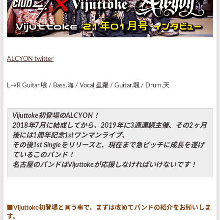
ALCYON twitter
L→R Guitar.喰 / Bass.海 / Vocal.星羅 / Guitar.颯 / Drum.天
Vijuttoke初登場のALCYON！
2018年7月に結成してから、2019年に3週連続主催、その2ヶ月
後には1周年記念1stワンマンライブ、
その後1st Singleをリリースと、現在まで急ピッチに成長を遂げ
ているこのバンド！
名古屋のバンドはVijuttokeが応援しなければいけないです！
■Vijuttoke初登場と言う事で、まずは改めてバンドの紹介をお願いしま
す。