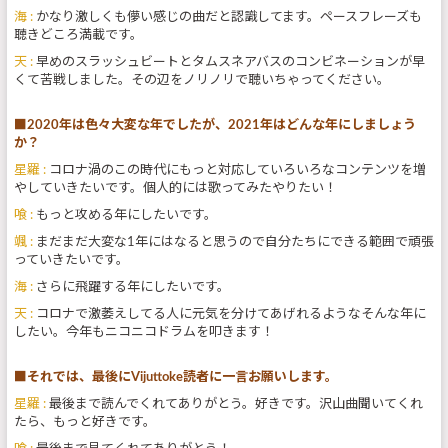
海 :
かなり激しくも儚い感じの曲だと認識してます。ペースフレーズも
聴きどころ満載です。
天 :
早めのスラッシュビートとタムスネアバスのコンビネーションが早
くて苦戦しました。その辺をノリノリで聴いちゃってください。
■2020年は色々大変な年でしたが、2021年はどんな年にしましょう
か？
星羅 :
コロナ渦のこの時代にもっと対応していろいろなコンテンツを増
やしていきたいです。個人的には歌ってみたやりたい！
喰 :
もっと攻める年にしたいです。
颯 :
まだまだ大変な1年にはなると思うので自分たちにできる範囲で頑張
っていきたいです。
海 :
さらに飛躍する年にしたいです。
天 :
コロナで激萎えしてる人に元気を分けてあげれるようなそんな年に
したい。今年もニコニコドラムを叩きます！
■それでは、最後にVijuttoke読者に一言お願いします。
星羅 :
最後まで読んでくれてありがとう。好きです。沢山曲聞いてくれ
たら、もっと好きです。