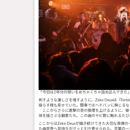
「今日は2年分の想いをめちゃくちゃ詰め込んできた」
刺すような激しさを増すように、Zeke Deuxは『F
揺らす様も見せていた。間奏ではヘドバンに興じるなど
ここからさらに進撃の音の狼煙を上げるように、彼らは『
体を揺さぶる観客たち。この曲のサビ歌に触れるたび
ここからはZeke Deuxが描き続けてきた大切な表情の
た曲世界へ気持ちがグッと引き寄せられた。言葉の一言