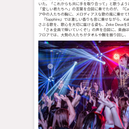
いた。「これからも共に手を取り合って」と歌うよう
「愛しい君たちへ」の言葉を合図に奏でたのが、『Cat
ア中の人たちの胸に、メロディアスな歌の風に乗せて想
『Sapphire』では激しい香りも音に乗せながら、
さぶる歌を、歌心を大切に届ける姿も、Zeke Deu
「さぁ全員で輝いていくぞ!」の声を合図に、楽曲はふたたび
フロアでは、大勢の人たちがタオルや腕を振り回し、と