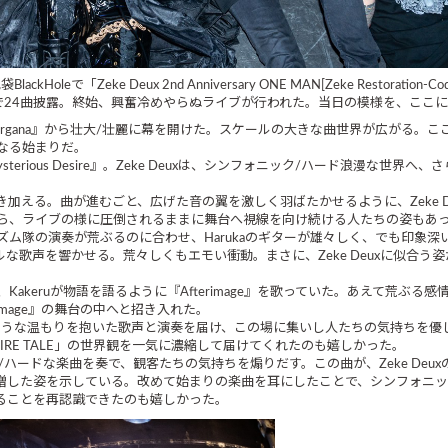
Holeで「Zeke Deux 2nd Anniversary ONE MAN[Zeke Restorat
で24曲披露。終始、興奮冷めやらぬライブが行われた。当日の模様を、ここ
a Morgana』から壮大/壮麗に幕を開けた。スケールの大きな曲世界が広がる
なる始まりだ。
ious Desire』。Zeke Deuxは、シンフォニック/ハード浪漫な世界へ
を描き加える。曲が進むごと、広げた音の翼を激しく羽ばたかせるように、Zeke
ら、ライブの様に圧倒されるままに舞台へ視線を向け続ける人たちの姿もあ
ム隊の演奏が荒ぶるのに合わせ、Harukaのギターが雄々しく、でも印象深
モーショナルな歌声を響かせる。荒々しくもエモい衝動。まさに、Zeke Deuxに似合う姿
akeruが物語を語るように『Afterimage』を歌っていた。あえて荒ぶ
image』の舞台の中へと招き入れた。
きしめるような温もりを抱いた歌声と演奏を届け、この場に集いし人たちの気持ち
MPIRE TALE」の世界観を一気に濃縮して届けてくれたのも嬉しかった。
/ハードな楽曲を奏で、観客たちの気持ちを煽りだす。この曲が、Zeke De
マ性を増した姿を示している。改めて始まりの楽曲を耳にしたことで、シンフォニ
ていることを再認識できたのも嬉しかった。