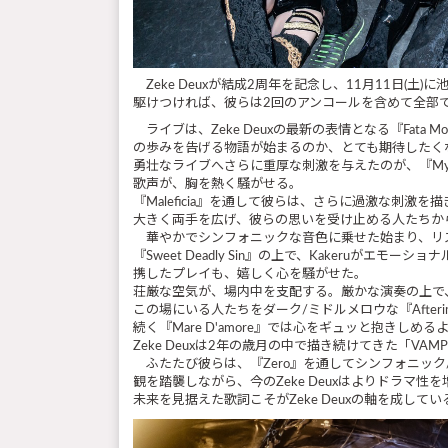
Zeke Deuxが結成2周年を記念し、11月11日(土)に池袋Black
駆けつければ、彼らは2回のアンコールを含めて全部
ライブは、Zeke Deuxの最新の表情となる『Fat
の歩みを告げる物語が始まるのか、とても期待したく
勇壮なライブへさらに重厚な刺激を与えたのが、『Myster
歌声が、胸を熱く騒がせる。
『Maleficia』を通して彼らは、さらに過激な刺激
大きく両手を広げ、彼らの思いを受け止める人たちか
華やかでシンフォニックな音色に乗せた始まり、リズ
『Sweet Deadly Sin』の上で、Kakeruがエ
携したプレイも、嬉しく心を騒がせた。
荘厳な空気が、場内中を支配する。厳かな演奏の上で、K
この場にいる人たちをダーク/ミドルメロウな『After
続く『Mare D'amore』では心をギュッと抱
Zeke Deuxは2年の歳月の中で描き続けてきた「VA
ふたたび彼らは、『Zero』を通してシンフォニック
観を踏襲しながら、今のZeke Deuxはよりドラ
未来を見据えた歌詞こそがZeke Deuxの軸を成し