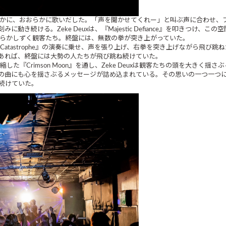
らかに、おおらかに歌いだした。「声を聞かせてくれー」と叫ぶ声に合わせ、フ
き続ける。Zeke Deuxは、『Majestic Defiance』を叩きつけ
ながらかしずく観客たち。終盤には、無数の拳が突き上がっていた。
『Catastrophe』の演奏に乗せ、声を張り上げ、右拳を突き上げながら飛
あれば、終盤には大勢の人たちが飛び跳ね続けていた。
縮した『Crimson Moon』を通し、Zeke Deuxは観客たちの頭を大き
の曲にも心を揺さぶるメッセージが詰め込まれている。その思いの一つ一つに
続けていた。