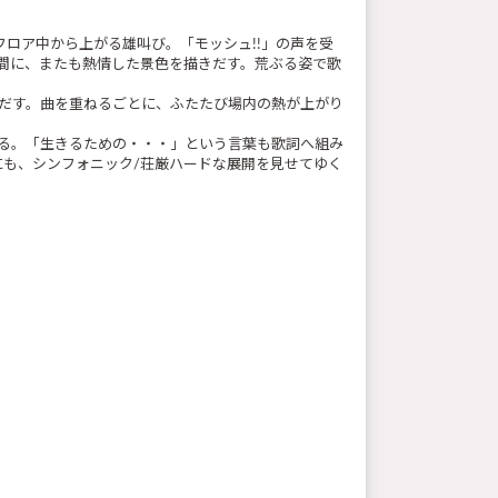
ロア中から上がる雄叫び。「モッシュ!!」の声を受
、この空間に、またも熱情した景色を描きだす。荒ぶる姿で歌
び跳ねだす。曲を重ねるごとに、ふたたび場内の熱が上がり
く揺さぶる。「生きるための・・・」という言葉も歌詞へ組み
も、シンフォニック/荘厳ハードな展開を見せてゆく