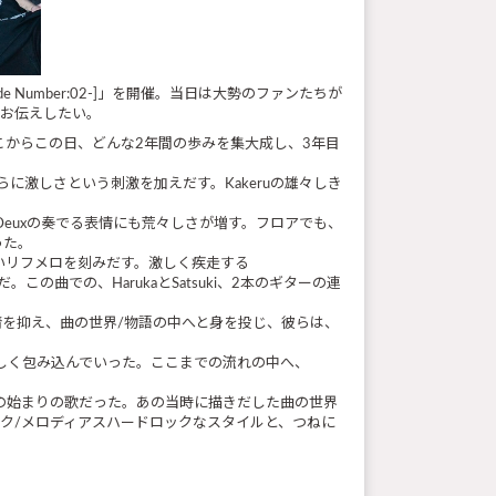
ion-Code Number:02-]」を開催。当日は大勢のファンたちが
にお伝えしたい。
。ここからこの日、どんな2年間の歩みを集大成し、3年目
、さらに激しさという刺激を加えだす。Kakeruの雄々しき
 Deuxの奏でる表情にも荒々しさが増す。フロアでも、
った。
いリフメロを刻みだす。激しく疾走する
だ。この曲での、HarukaとSatsuki、2本のギターの連
る感情を抑え、曲の世界/物語の中へと身を投じ、彼らは、
を優しく包み込んでいった。ここまでの流れの中へ、
uxの始まりの歌だった。あの当時に描きだした曲の世界
ック/メロディアスハードロックなスタイルと、つねに