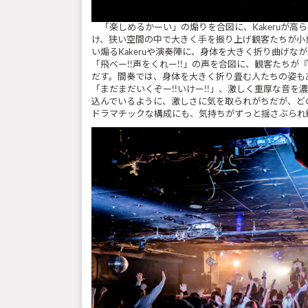
「楽しめるかーい」の煽りを合図に、Kakeruが高
け、狭い空間の中で大きく手を振り上げ観客たちが小刻みに動
い煽るKakeruや演奏陣に、身体を大きく折り曲げ
「飛べー!!声をくれー!!」の声を合図に、観客たちが
だす。間奏では、身体を大きく折り畳む人たちの姿も
「まだまだいくぞー!!いけー!!」、激しく重厚な音を濃
込んでいるように、激しさに気を取られがちだが、ど
ドラマチックな構成にも、気持ちがずっと揺さぶられ