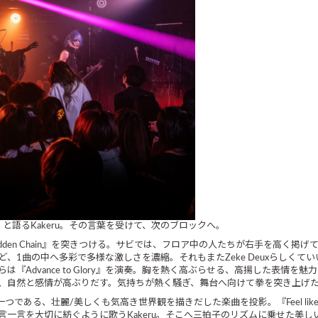
と語るKakeru。その言葉を受けて、次のブロックへ。
orbidden Chain』を突きつける。サビでは、フロア中の人たちが右手を高
、1曲の中へ多彩で多様な激しさを濃縮。それもまたZeke Deuxらしくて
Advance to Glory』を演奏。胸を熱く高ぶらせる、高揚した表情
、自然と感情が高ぶりだす。気持ちが熱く騒ぎ、舞台へ向けて拳を突き上げ
一つである、壮麗/美しくも気高き世界観を描きだした楽曲を投影。『Feel like
一言を大切に紡ぐように歌うKakeru。そこへ三拍子のリズムに乗せた美