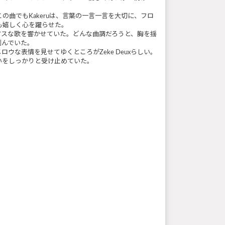
の曲でもKakeruは、言葉の一言一言を大切に、フロ
も嬉しく心を躍らせた。
ィアスな歌を響かせていた。どんな曲調だろうと、胸を揺
刻んでいた。
ロウな表情を見せてゆくところがZeke Deuxらしい。
いをしっかりと受け止めていた。