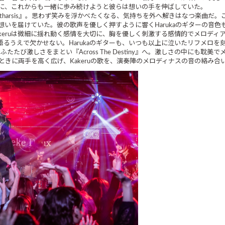
に、これからも一緒に歩み続けようと彼らは想いの手を伸ばしていた。
harsis』。思わず笑みを浮かべたくなる、気持ちを外へ解きはなつ楽曲だ。こ
いを届けていた。彼の歌声を優しく押すように響くHarukaのギターの音色
Kakeruは微細に揺れ動く感情を大切に、胸を優しく刺激する感情的でメロデ
xを語るうえで欠かせない。Harukaのギターも、いつも以上に泣いたリフメロを
激しさをまとい『Across The Destiny』へ。激しさの中にも耽美でメ
きに両手を高く広げ、Kakeruの歌を、演奏陣のメロディナスの音の絡み合