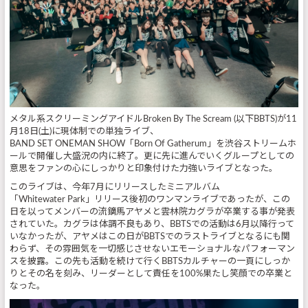
メタル系スクリーミングアイドルBroken By The Scream (以下BBTS)が11
月18日(土)に現体制での単独ライブ、
BAND SET ONEMAN SHOW「Born Of Gatherum」を渋谷ストリームホ
ールで開催し大盛況の内に終了。更に先に進んでいくグループとしての
意思をファンの心にしっかりと印象付けた力強いライブとなった。
このライブは、今年7月にリリースしたミニアルバム
「Whitewater Park」リリース後初のワンマンライブであったが、この
日を以ってメンバーの流鏑馬アヤメと雲林院カグラが卒業する事が発表
されていた。カグラは体調不良もあり、BBTSでの活動は6月以降行って
いなかったが、アヤメはこの日がBBTSでのラストライブとなるにも関
わらず、その雰囲気を一切感じさせないエモーショナルなパフォーマン
スを披露。この先も活動を続けて行くBBTSカルチャーの一頁にしっか
りとその名を刻み、リーダーとして責任を100%果たし笑顔での卒業と
なった。