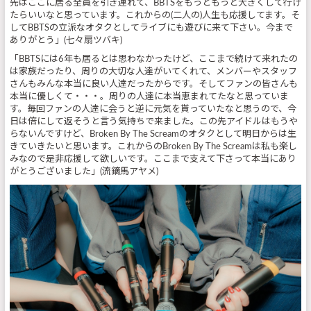
先はここに居る全員を引き連れて、BBTSをもっともっと大きくして行け
たらいいなと思っています。これからの(二人の)人生も応援してます。そ
してBBTSの立派なオタクとしてライブにも遊びに来て下さい。今まで
ありがとう」(七々扇ツバキ)
「BBTSには6年も居るとは思わなかったけど、ここまで続けて来れたの
は家族だったり、周りの大切な人達がいてくれて、メンバーやスタッフ
さんもみんな本当に良い人達だったからです。そしてファンの皆さんも
本当に優しくて・・・。周りの人達に本当恵まれてたなと思っていま
す。毎回ファンの人達に会うと逆に元気を貰っていたなと思うので、今
日は倍にして返そうと言う気持ちで来ました。この先アイドルはもうや
らないんですけど、Broken By The Screamのオタクとして明日からは生
きていきたいと思います。これからのBroken By The Screamは私も楽し
みなので是非応援して欲しいです。ここまで支えて下さって本当にあり
がとうございました」(流鏑馬アヤメ)