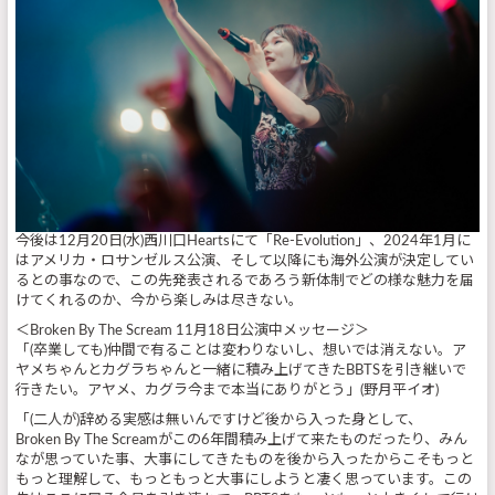
今後は12月20日(水)西川口Heartsにて「Re-Evolution」、2024年1月に
はアメリカ・ロサンゼルス公演、そして以降にも海外公演が決定してい
るとの事なので、この先発表されるであろう新体制でどの様な魅力を届
けてくれるのか、今から楽しみは尽きない。
＜Broken By The Scream 11月18日公演中メッセージ＞
「(卒業しても)仲間で有ることは変わりないし、想いでは消えない。ア
ヤメちゃんとカグラちゃんと一緒に積み上げてきたBBTSを引き継いで
行きたい。アヤメ、カグラ今まで本当にありがとう」(野月平イオ)
「(二人が)辞める実感は無いんですけど後から入った身として、
Broken By The Screamがこの6年間積み上げて来たものだったり、みん
なが思っていた事、大事にしてきたものを後から入ったからこそもっと
もっと理解して、もっともっと大事にしようと凄く思っています。この