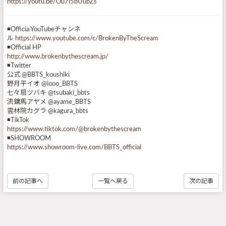
https://youtu.be/Ou7i5bUubZs
◾️Officia YouTubeチャンネ
ル
https://www.youtube.com/c/BrokenByTheScream
◾️Official HP
http://www.brokenbythescream.jp/
◾️Twitter
公式 @BBTS_koushiki
野月平イオ @iooo_BBTS
七々扇ツバキ @tsubaki_bbts
流鏑馬アヤメ @ayame_BBTS
雲林院カグラ @kagura_bbts
◾️TikTok
https://www.tiktok.com/@brokenbythescream
◾️SHOWROOM
https://www.showroom-live.com/BBTS_official
前の記事へ
一覧へ戻る
次の記事