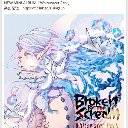
NEW MINI ALBUM「Whitewater Park」
楽曲配信：
https://tjc.lnk.to/risingsun