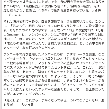
ビバラッシュはそんなバンドだ。でも、俺が思う完全な太陽にはなりき
れていない。「最強伝説」の歌詞にも書いた、“金輪際is最強”。俺は二
度と揺るがない覚悟と、今を全力で生きる決意を持っている。大丈夫」
――るいまる
それは決意表明でもあり、自らを鼓舞するような物言いだった。こうし
て、「君たちが、明日も強く生きていけるようにラストこの歌を贈りま
す。あなたたちのための歌です、受け取ってくれ」と披露された「等身
大Dreamer」は、メンバーとファンとが“等身大”で向き合う誠実な1曲。
曲中、「一緒に観に行こうぜ、どんな未来があるのか」という希望と、
「俺たちの音楽聴いてるんだ、お前たちは最強だよ」という背中を押す
メッセージに胸を打たれたのだった。
アンコールで再び登場したメンバーたちは、まずはトークを展開。ここ
でパーミーから、今ツアーより導入したオリジナルのドラムセットにつ
いて触れる場面があり、マットなブラックの塗装とオリジナルデザイン
のバスドラムヘッドが特徴のドラムセットを紹介した。これは、「10周
年を迎えるにあたって、初めてドラムセットを買いました」と語ったパ
ーミーなりの決意の表れでもあったように思う。そして、一時その場に
座っていた観客を立ち上がらせるために「ナチュラルバイセコー」から
始まったアンコールで披露されたのは、「ビリビリ」や「シワくちゃギ
ャルうぇぽん」といったアッパーな楽曲たち。そして、一際圧巻だった
のが、エンディングでのこと。
「見とけよ！ これから、デかくなってやる。ついてこいじゃない、進
もうだ」――るいまる