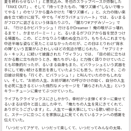
夏を終わらせない！」と意気込み、冬也のスラップベースが炸裂した
「FAKE OUT」、そして「持ってきたもの、“喰ワズ嫌イ”しないで喰っ
てやる！」のセリフから畳みかけた「喰ワズ嫌イ。」と、火力の強い楽
曲を立て続けに投下。中でも「ギガラバチェリハート」では、るいまる
がフロアに混ざるという体当たりぶり。「闇カワ#アゲみゾーン」で
は、「行けるかビバラッシュ！ 行けるかDreamer！ 俺の喉がぶっ壊れ
るまで！、かませパーミー！」と、るいまるがフロアから皆を焚きつけ
る場面も。この、どこかなりふり構わぬ全力ぶり。もちろんこれまでも
中途半端な姿など見たことはなかったのだが、この日はとりわけ“背水
の陣”という言葉がふさわしいほどの気迫が感じられた。「サブリミナ
ル・キッス」に続いて披露された「ヴィラン」では、「目の前に立ちは
だかる敵に立ち向かうとき、俺たちがいる」と力強く語りかけていたこ
とも印象的だったが、るいまる自身もまた、ビバラッシュという武器を
手にして戦い続ける意志を表していたようにも思う。だからこそ、この
日彼は何度も「行くぞ、ビバラッシュ！」と叫んでいたのかもしれな
い。そして、“お前の人生、お前が踊れ”の呼びかけの如く、自分の人生
を必死に生きるといった強烈なメッセージを「踊らされた人生」という
キラーチューンに乗せてぶつけていった。
ライブもクライマックスにさしかかり、幸村がつま弾くギターに乗せて
るいまるは切々と話し出した中で、「俺たちの人生を見にきてくれて、
ありがとうございます」と、人生で一番大事にしている歌い続けるこ
と、ステージに立つことを家族以上に見てくれているファンへの感謝を
伝えていた。
「いつだってアゲで、いつだって楽しくて、いつだってみんなの太陽、