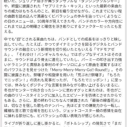
続いた、ジュリアナ扇子が舞うダンサブルな「ダンシングソルジャー」
や、終盤に披露された「サブリミナル・キッス」といった最新の楽曲た
ちの威力はもちろんのこと、新旧を織り交ぜながら、これまでにない程
の曲数を詰め込んで満遍なくビバラッシュの歩みを辿っていくようなこ
の日のメニューは、10周年が見えてきた今、バンドのカラーや方向性に
これまで以上の明確さと確信を浮き彫りにするファクターだったとも言
える。
中でも“旧”とされる楽曲たちは、バンドとしての成長をはっきりと映し
出していた。たとえば、かつてダイナミックさを図るデジタルとバンド
サウンドの融合という新境地を切り拓いたともいえる「マドモアゼ
ル」、「それゆけ！バンギャルちゃん」ではポップなテイストはそのま
まに、サウンドはより骨太に進化していたし、パーミーの叩き出す力強
いドラミングと貫禄ある幸村のギターソロによって原曲を凌駕するほど
のパワフルさを見せつけた「Merry-Merry-Merry-Go!!-Round!!」。その
間に披露された、祭囃子や和旋律を用いた「荒ぶれ!!祭囃子」「もろた
でニッポン！」の流れも見事だったが、「もろたでニッポン！」に至っ
ては、休みなくポジティブな言葉を挟みながら歌い上げるるいまるに、
冬也がセンターで向き合ったシーンに思わずグッと来たのは、冬也がこ
の曲のリリースタイミングに加入したエピソードを彷彿とさせたからで
もある。さらに、夏の終わりにちなんで披露された「最後の線香花火」
は、切なさを宿した歌ものナンバー。先ほどまでの爆発力から一転し、
繊細な音と歌で会場を包むという、ジェットコースター級の感情を自在
に操れる部分にも、ビバラッシュの高い表現力が感じられた。
ライブが折り返しに差し掛かると、「ボトルシップ」の陽気さで「まだ