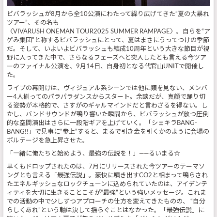
ビバラッシュが8月から全10公演にわたって繰り広げてきた“夏の大暴れ
ツアー”、その名も
〈VIVARUSH ONEMAN TOUR2025 SUMMER RAMPAGE〉。自らを“ア
ゲみ集団”と称するビバラッシュにとって、夏はまさにうってつけの季節
だ。そして、いよいよビバラッシュも結成10周年という大きな節目が視
野に入ってきた中で、さらなるフェーズへと突入したとも言える今ツア
ーのファイナル公演を、9月14日、自身初となる代官山UNITで開催し
た。
ライブの幕開けは、ヴィジュアル系シーンでは他に類を見ない、メンバ
ー4人揃ってのパラパラダンスからスタート。余談だが、真顔で踊り切
る姿勢が本格的で、さすがのギャルマインドだと言わざるを得ない。し
かし、バンドサウンドが鳴り響いた瞬間から、ビバラッシュが放つ圧倒
的な空間演出はさらに一段階ギアを上げていく。「シェキラBANG-
BANG!!」で見事に“参上”すると、まるで引き金を引くかのように会場の
ボルテージを急上昇させた。
「一緒に俺たちと始めよう、最強の伝説を！」――るいまる
☆
早くもドロップされたのは、7月にリリースされた今ツアーのテーマソ
ングとも言える「最強伝説」。豪快に噴き出すCO2と相まって鳴らされ
たエネルギッシュなロックチューンに込められていたのは、アイデンテ
ィティを大切に生きることこそが“最強”という強いメッセージ。これま
での活動の中で少しずつアプローチの仕方を変えてきたものの、 “自分
らしくあれ”という軸は決して揺らぐことはなかった。「最強伝説」に