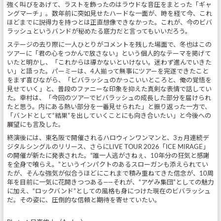
強く叫びをあげて、ラストを飾ったのはラウドな音圧をまとった「ギャ
ングマーチ」。数年前に突如見せたハードな一面が、時を経て今、これ
ほどまでに説得力を持つとは正直想像できなかった。これが、今のビバ
ラッシュというバンドが秘めたる底力だと言ってもいいだろう。
ステージの去り際に一人ひとりがコメントを残した場面で、冬也はこの
ツアーに「君の心をつかんで放さない」という個人的なテーマを掲げて
いたと明かし、「これからは導かないといけない。迷わず進んでいきた
い」と語った。パーミーは、4人揃って無事にツアーを完遂できたこと
をまず喜びながら、「ビバラッシュのかっこいいところと、俺の覚悟を
見せていく」と、普段のファニーな印象を抑えた真剣な表情で話してい
た。幸村は、「今回のツアーでビバラッシュの成長した部分を届けられ
たと思う。内にある熱い部分を一番見せられた」と振り返った一方で、
「バンドとして“結果”を出していくことにも向き合いたい」と今後への
展望にも言及した。
終演後には、東名阪で開催されるハロウィンワンマンと、3ヵ月連続デ
ジタルシングルのリリース、さらにLIVE TOUR 2026「ICE MIRAGE」
の開催が新たに発表された。“誰一人逃がさねぇ、10年分の狂気と感謝
を全身で喰らえ。”というインパクトのあるスローガンも添えられてい
たが、そんな強気が似合うほどにこれまで積み重ねてきた信念が、10周
年を目前に一気に花開きつつある――それが、“アゲみ集団”としての魅力
に加え、“ロックバンド”としての風格も身につけた現在のビバラッシュ
だ。その姿に、圧倒的な信頼と期待を寄せていたい。