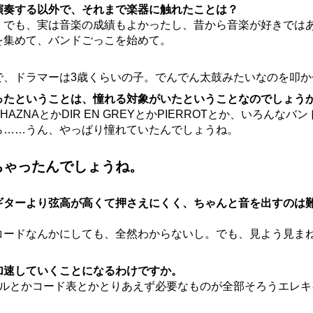
演奏する以外で、それまで楽器に触れたことは？
でも、実は音楽の成績もよかったし、昔から音楽が好きでは
を集めて、バンドごっこを始めて。
、ドラマーは3歳くらいの子。でんでん太鼓みたいなのを叩か
ったということは、憧れる対象がいたということなのでしょう
ZNAとかDIR EN GREYとかPIERROTとか、いろんな
ら……うん、やっぱり憧れていたんでしょうね。
ちゃったんでしょうね。
ギターより弦高が高くて押さえにくく、ちゃんと音を出すのは
ードなんかにしても、全然わからないし。でも、見よう見ま
加速していくことになるわけですか。
ルとかコード表とかとりあえず必要なものが全部そろうエレキ