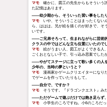
マモ
確かに、図工の先生からもそういう評
た記憶はあります。
――幼少期から、そういった習い事をした
マモ
いや、そういうことはまったくないん
ら、ははは。兄が絵を描くのが好きで、そ
いです。
――ご兄弟そろって、生まれながらに芸術
クラスの中ではどんな立ち位置にいたので
マモ
絵がうまい人、図工がよくできる人、
ごくおとなしい子で、引っ込み思案でした
――やがてステージに立って歌い多くの人
少年の、当時の夢というと？
マモ
漫画家かゲームクリエイターになりた
でゲームを作っていたりもして。
――自分で、ですか？
マモ
そうです。『ドラゴンクエスト』みた
――ただゲームで遊ぶだけでは飽き足らず
マモ
小学生のころですね。小6のころだっ