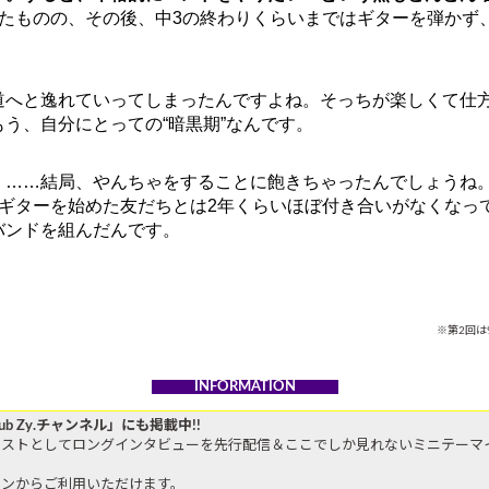
たものの、その後、中3の終わりくらいまではギターを弾かず
へと逸れていってしまったんですよね。そっちが楽しくて仕方
う、自分にとっての“暗黒期”なんです。
。
……結局、やんちゃをすることに飽きちゃったんでしょうね
ギターを始めた友だちとは2年くらいほぼ付き合いがなくなっ
バンドを組んだんです。
※第2回は
INFORMATION
b Zy.チャンネル」にも掲載中!!
ティストとしてロングインタビューを先行配信＆ここでしか見れないミニテー
ォンからご利用いただけます。