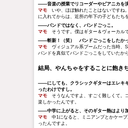
――音楽の授業でリコーダーやピアニカを
マモ
いや、ほぼ触れたことはないですね。
に入れてからは、近所の年下の子どもたち
――バンドではなく、バンドごっこ。
マモ
そうです。僕はギター＆ヴォーカルで
――斬新！（笑） バンドごっこをしたか
マモ
ヴィジュアル系ブームだった当時、SHA
バンドを真似てバンドごっこをしていたか
結局、やんちゃをすることに飽き
――にしても、クラシックギターはエレキ
ったわけですし。
マモ
そうなんですよ、すごく難しくて。コ
楽しかったんです。
――中学に上がると、そのギター熱はより
マモ
中1になると、ミニアンプとかケーブ
ったんですよ。