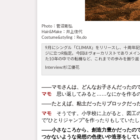
Photo：菅沼剛弘
Hair&Make：井上佳代
Costume&styling：Re,do
9月にシングル「CLIMAX」をリリースし、十周年
ジに立つR指定。今回はヴォーカリストでありメイン
た10年の中での転機など、これまでの歩みを振り返
Interview:杉江優花
――マモさんは、どんなお子さんだったの
マモ
思い返してみると……なにかを作るの
――たとえば、粘土だったりブロックだっ
マモ
そうです。小学校に上がると、図工の
で“ひとりジャンプ”を作ったりもしていた
――小さなころから、創造力豊かだったの
つかないような発想の色使いや造形をして