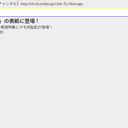
y.チャンネル】
http://ch.nicovideo.jp/club-Zy/blomaga
.51」の表紙に登場！
表紙＆巻頭特集にマモ(R指定)が登場！
布!