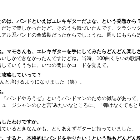
たのは、バンドといえばエレキギターだよな、という発想から
だけで楽しかったけど、そのうち気づいたんです。クラシッ
ュアル系バンドの全盛期だったからでしょうね、周りにもちら
ね。マモさんも、エレキギターを手にしてみたらどんどん楽し
いしかできなかったんですけどね。当時、100曲くらいの歌
習していくうちに、いつの間にかコードを覚えて。
と攻略していって？
んと弾けるようになりました（笑）。
ね。
『バンドやろうぜ』というバンドマンのための雑誌があって、
ミュージシャンのひと言”みたいなところに、「弾けなくてもと
もしたわけですか。
ているときなんかも、とりあえずギターは持っていました。
す。すると、本格的にバンドをやりたい！という熱もどんどん