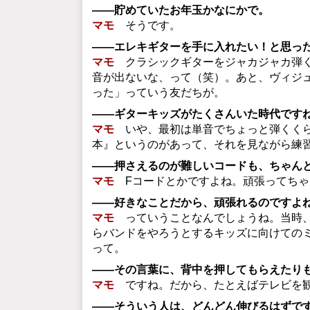
――貯めていたお年玉かなにかで。
マモ
そうです。
――エレキギターを手に入れたい！と思っ
マモ
クラシックギターをジャカジャカ弾く
音が出ないな、って（笑）。あと、ヴィジ
った」っていう友だちが。
――ギターキッズがたくさんいた時代です
マモ
いや、最初は単音でちょっと弾くくら
本』というのがあって、それを見ながら練
――押さえるのが難しいコードも、ちゃん
マモ
Fコードとかですよね。頑張ってちゃ
――好きなことだから、頑張れるのですよ
マモ
っていうことなんでしょうね。当時、
らバンドをやろうとするキッズに向けての
って。
――その言葉に、背中を押してもらえたり
マモ
ですね。だから、たとえばテレビを観
――そういう人は、どんどん伸びるはずで