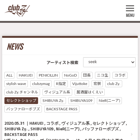
MENU
NEWS
アーティスト検索
ALL
HAKUEI
PENICILLIN
NoGoD
団長
ニコ生
コラボ
stylish wave
clubzymag
R指定
Vijuttoke
宏崇
club Zy.
club Zy.チャンネル
ヴィジュアル系
居酒屋はくえい
セレクトショップ
SHIBUYA Zy.
SHIBUYA109
NieR(ニーア)
バッファローボブズ
BACKSTAGE PASS
2020.05.31
HAKUEI
コラボ
ヴィジュアル系
セレクトショップ
SHIBUYA Zy.
SHIBUYA109
NieR(ニーア)
バッファローボブズ
BACKSTAGE PASS