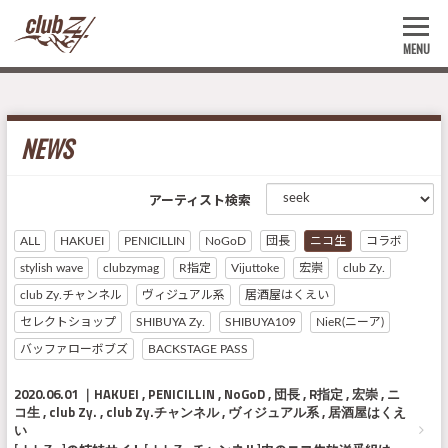
MENU
NEWS
アーティスト検索
ALL
HAKUEI
PENICILLIN
NoGoD
団長
ニコ生
コラボ
stylish wave
clubzymag
R指定
Vijuttoke
宏崇
club Zy.
club Zy.チャンネル
ヴィジュアル系
居酒屋はくえい
セレクトショップ
SHIBUYA Zy.
SHIBUYA109
NieR(ニーア)
バッファローボブズ
BACKSTAGE PASS
2020.06.01
HAKUEI
PENICILLIN
NoGoD
団長
R指定
宏崇
ニ
コ生
club Zy.
club Zy.チャンネル
ヴィジュアル系
居酒屋はくえ
い