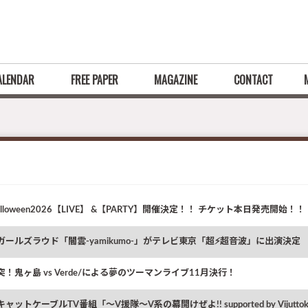
ALENDAR
FREE PAPER
MAGAZINE
CONTACT
Halloween2026【LIVE】 &【PARTY】開催決定！！ チケット本日発売開始！！
ガールズラウド「闇雲-yamikumo-」がテレビ東京「超⚡️超音波」に出演決定
！鬼ヶ島 vs Verde/による夢のツーマンライブ11月決行！
ャットケーブルTV番組「〜V援隊〜V系の幕開けぜよ!! supported by Vijutt