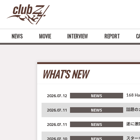
NEWS
MOVIE
INTERVIEW
REPORT
C
WHAT'S NEW
2026.07.12
NEWS
168 
2026.07.11
NEWS
話題の
2026.07.11
NEWS
遂に激突
2026.07.10
NEWS
スターキ