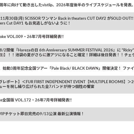
0周年に向けて動き出したvistlip、2026年度後半のライブスケジュールを発表
11月30日(月) SCISSOR ワンマン Back in theaters CUT DAY2 がSOLD OU
eaters Cut DAY1 もお見逃しがないように！
toke VOL.009・26年7月号詳細発表!!
8/2開催『Harezaの日 6th Anniversary SUMMER FESTIVAL 2026
2(日)】！！池袋の夏がさらに激アツになること確定！詳細は後日発表！！チェ
e/、始動3周年記念全国ツアー「Pale Black/ BLACK DAWN」開催決定！ ファイナ
レポート】＜FUR FIRST INDEPENDENT EVENT【MULTIPLE ROOMS
ューを祝し繰り広げられた全7バンドが持つ個性の饗宴
toke全国版 VOL.172・26年7月号詳細発表!!
m VIPチケット即日完売の9/13公演 最新公演情報！