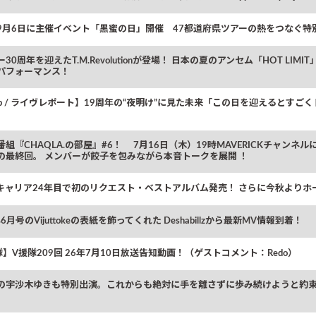
9月6日に主催イベント「黒蜜の日」開催 47都道府県ツアーの熱をつなぐ特
30周年を迎えたT.M.Revolutionが登場！ 日本の夏のアンセム「HOT LIMI
パフォーマンス！
stlip / ライヴレポート】19周年の“夜明け”に見た未来「この日を迎えると
番組『CHAQLA.の部屋』#6！ 7月16日（木）19時MAVERICKチャン
の最終回。 メンバーが餃子を包みながら本音トークを展開 ！
キャリア24年目で初のリクエスト・ベストアルバム発売！ さらに今秋よりホ
年6月号のVijuttokeの表紙を飾ってくれた Deshabillzから最新MV情報到着！
隊】V援隊209回 26年7月10日放送告知動画！（ゲストコメント：Redo）
の宇沙木ゆきも特別出演。これからも絶対に手を離さずに歩み続けようと約束を交わし