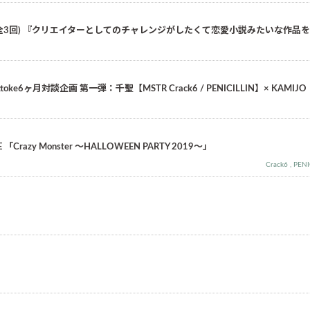
ー！第1回(全3回) 『クリエイターとしてのチャレンジがしたくて恋愛小説みたいな作
 Vijuttoke6ヶ月対談企画 第一弾：千聖【MSTR Crack6 / PENICILLIN】× KAMIJ
razy Monster ～HALLOWEEN PARTY 2019～」
Crack6
PENI