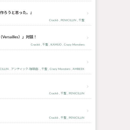
品を作ろうと思った。』
Crack6
PENICILLIN
千聖
O（Versailles）」対談！
Crack6
千聖
KAMIJO
Crazy Monsters
CILLIN
アンティック-珈琲店-
千聖
Crazy Monsters
AMBEEK
Crack6
千聖
PENICILLIN
Crack6
千聖
PENICILLIN