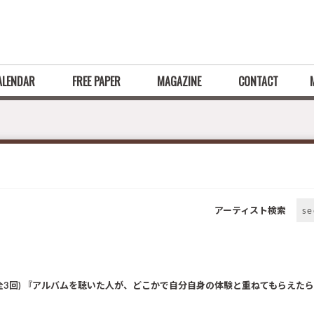
ALENDAR
FREE PAPER
MAGAZINE
CONTACT
アーティスト検索
se
ー！第2回(全3回) 『アルバムを聴いた人が、どこかで自分自身の体験と重ねてもらえ