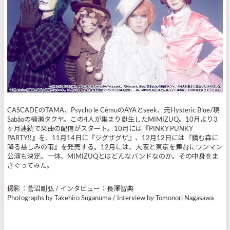
CASCADEのTAMA、Psycho le CémuのAYAとseek、元Hysteric Blue/現
Sabãoの楠瀬タクヤ。この4人が集まり誕生したMIMIZUQ。10月より3
ヶ月連続で楽曲の配信がスタート。10月には『PINKY PUNKY
PARTY!!』を、11月14日に『ジグザグザ』、12月12日には『鎮む森に
降る慈しみの雨』を発売する。12月には、大阪と東京を舞台にワンマン
公演も決定。一体、MIMIZUQとはどんなバンドなのか。その中身をま
さぐってみた。
撮影：菅沼剛弘 / インタビュー：長澤智典
Photographs by Takehiro Suganuma / Interview by Tomonori Nagasawa