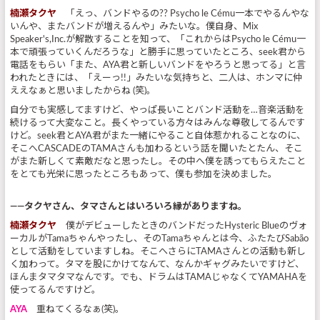
楠瀬タクヤ
「えっ、バンドやるの?? Psycho le Cému一本でやるんやな
いんや、またバンドが増えるんや」みたいな。僕自身、Mix
Speaker's,Inc.が解散することを知って、「これからはPsycho le Cému一
本で頑張っていくんだろうな」と勝手に思っていたところ、seek君から
電話をもらい「また、AYA君と新しいバンドをやろうと思ってる」と言
われたときには、「えーっ!!」みたいな気持ちと、二人は、ホンマに仲
ええなぁと思いましたからね (笑)。
自分でも実感してますけど、やっぱ長いことバンド活動を…音楽活動を
続けるって大変なこと。長くやっている方々はみんな尊敬してるんです
けど。seek君とAYA君がまた一緒にやること自体惹かれることなのに、
そこへCASCADEのTAMAさんも加わるという話を聞いたとたん、そこ
がまた新しくて素敵だなと思ったし。その中へ僕を誘ってもらえたこと
をとても光栄に思ったところもあって、僕も参加を決めました。
――タクヤさん、タマさんとはいろいろ縁がありますね。
楠瀬タクヤ
僕がデビューしたときのバンドだったHysteric Blueのヴォ
ーカルがTamaちゃんやったし、そのTamaちゃんとは今、ふたたびSabão
として活動をしていますしね。そこへさらにTAMAさんとの活動も新し
く加わって。タマを股にかけてなんて、なんかギャグみたいですけど、
ほんまタマタマなんです。でも、ドラムはTAMAじゃなくてYAMAHAを
使ってるんですけど。
AYA
重ねてくるなぁ(笑)。