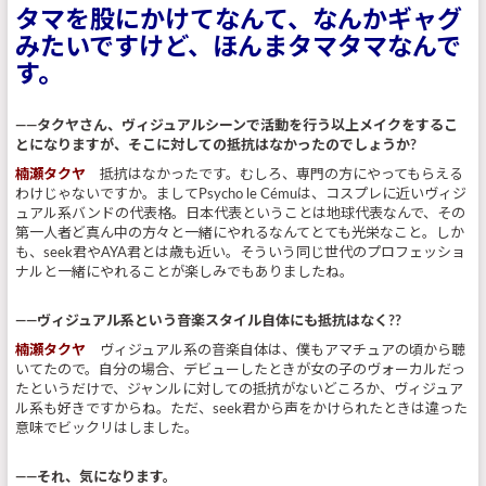
タマを股にかけてなんて、なんかギャグ
みたいですけど、ほんまタマタマなんで
す。
――タクヤさん、ヴィジュアルシーンで活動を行う以上メイクをするこ
とになりますが、そこに対しての抵抗はなかったのでしょうか?
楠瀬タクヤ
抵抗はなかったです。むしろ、専門の方にやってもらえる
わけじゃないですか。ましてPsycho le Cémuは、コスプレに近いヴィジ
ュアル系バンドの代表格。日本代表ということは地球代表なんで、その
第一人者ど真ん中の方々と一緒にやれるなんてとても光栄なこと。しか
も、seek君やAYA君とは歳も近い。そういう同じ世代のプロフェッショ
ナルと一緒にやれることが楽しみでもありましたね。
――ヴィジュアル系という音楽スタイル自体にも抵抗はなく??
楠瀬タクヤ
ヴィジュアル系の音楽自体は、僕もアマチュアの頃から聴
いてたので。自分の場合、デビューしたときが女の子のヴォーカルだっ
たというだけで、ジャンルに対しての抵抗がないどころか、ヴィジュア
ル系も好きですからね。ただ、seek君から声をかけられたときは違った
意味でビックリはしました。
――それ、気になります。