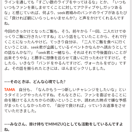
ラインを通しても「すごい数のライブをやってはるな」とか、「いつも
いつもファンを楽しませてくことに対してアクティブやしガッツある
な」と感じていれば、何より、seek君絡みのバンドのライブがあるたび
に「良ければ観にいらっしゃいませんか?」と声をかけてくれるんです
ね。
今回のきっかけとなったご飯も、そう。前々から「一回、二人だけでゆ
っくりご飯に行きたいですね」という話をしていたことから、それで行
くことになったんやけど。てっきり自分は、「二人でご飯を食べに行く
ということは、seek君が企画しているイベントかなんかへ誘おうとして
の話なんかな??」「seek君と一緒なら、それはそれで今後面白いことが
出来そうやな」と勝手に想像を巡らせて逢いに行ったわけですけど。そ
したら、いきなり「バンドをやるんですけど、ヴォーカルをぜひ」です
よ。その話を振られたときには、ほんまビックリしました。
――そのときは、どんな心境でした?
TAMA
自分も、「なんかもう一つ新しいチャレンジをしたいな」とい
うタイミングやったんですね。そんなときに、ファンを喜ばせることに
命を賭けてる人たちからの誘いということや、誘われた時点で嫌な予感
がまったくしなかったので、「自分で良ければ」っていうお返事をさせ
ていただきました。
――みなさん、掛け持ちでMIMIZUQとしても活動をしているんですよ
ね。