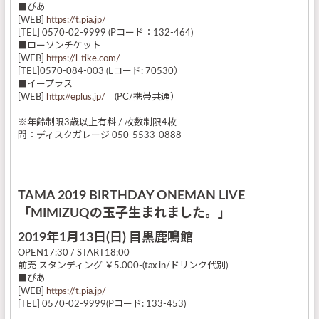
■ぴあ
[WEB]
https://t.pia.jp/
[TEL] 0570-02-9999 (Pコード：132-464)
■ローソンチケット
[WEB]
https://l-tike.com/
[TEL]0570-084-003 (Lコード: 70530）
■イープラス
[WEB]
http://eplus.jp/
(PC/携帯共通）
※年齢制限3歳以上有料 / 枚数制限4枚
問：ディスクガレージ 050-5533-0888
TAMA 2019 BIRTHDAY ONEMAN LIVE
「MIMIZUQの玉子生まれました。」
2019年1月13日(日) 目黒鹿鳴館
OPEN17:30 / START18:00
前売 スタンディング ￥5.000-(tax in/ドリンク代別)
■ぴあ
[WEB]
https://t.pia.jp/
[TEL] 0570-02-9999(Pコード: 133-453)