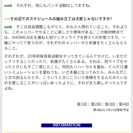
seek
それぞれ、他にもバンド活動はしてますね。
――その辺でのスケジュールの組み立ては大変じゃないですか?
seek
そこは各自調整しながらと、みなさん慣れていること。それより
も、このメンバーでやることに楽しさや意味がある。この取材時点で
は、SHOWCASEを兼ねた初ワンマンライブを終えての状態ですが。一
緒にやってて思うのが、それぞれのメンバーから刺激をたくさんもらえ
ること。
それぞれが、20年前後音楽活動をやってきているんですけど。いまだビ
ックリすることだったり、刺激がたくさんある。それは、初ライブをや
ったときにもすごく感じたこと。何回もリハーサルを重ね、どんだけ濃
いシミュレーションを重ねても、いざ本番になってみたら、みんながこ
う立ち回るんだとか、こういうときにこういう表情をするんだみたいな
のを感じることがいっぱいあったように、それがまた楽しかったんです
よね。
第1回
｜
第2回
｜
第3回
｜
第4回
第2回は11月14日更新予定
INFORMATION