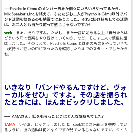
――Psycho le Cému のメンバー自身が個々にいろいろやってるから、
Mix Speaker's,Inc.を終えて、ふたたびお二人がPsycho le Cému以外でバ
ンド活動を始めるのも納得ではありました。それに掛け持ちしての活動
は、お二人とも当たり前って感じじゃないですか?
seek
まぁ、そうですね。ただし、また一緒に始める以上「自分たちは
どういう形で音楽をやり続けていくのか」など、そこは二人で慎重に話
はしました。そのうえで、Psycho le Cému とは別のものをやっていきた
い気持ちが互いの中にあったのを確認したうえでのスタートでしたから
ね。
いきなり「バンドやるんですけど、ヴォ
ーカルをぜひ」ですよ。その話を振られ
たときには、ほんまビックリしました。
――TAMAさん、話をもらったときはどんな気持ちでした?
TAMA
いやぁ、ビックリしましたよ。seek君とはtwitterを交換してい
るように、彼の活動は何となくですが見ているじゃないですか。タイム