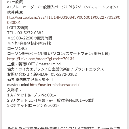
e+一般(B)
e+プレーオーダー/一般購入ページURL(パソコン/スマートフォン/
携帯共通)
http://sort.eplus.jp/sys/T1U14P0010843P006001P002277032P0
030001
LOFT店頭(B)
TEL：03-5272-0382
※15:00~22:00の販売時間
※予約:会員登録必須(有料)
ローソン(C)
ローソン販売ページURL(パソコン/スマートフォン/携帯共通)
https://l-tike.com/order/?gLcode=70134
主催：新宿LOFT / master+mind
協力：ライカエジソン / 自主盤倶楽部 / ブランドエックス
お問い合わせ：新宿LOFT 03-5272-0382
備考 ※未就学児童入場不可
master+mind
http://mastermind.seesaa.net/
入場順：
1.Aチケット(e+プレ)No.001~
2.Bチケット(LOFT店頭・e+一般)の各No.001~の並列
3.Cチケット(ローソン)No.001~