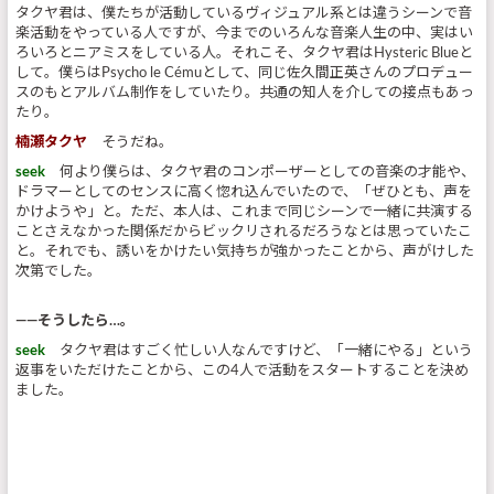
タクヤ君は、僕たちが活動しているヴィジュアル系とは違うシーンで音
楽活動をやっている人ですが、今までのいろんな音楽人生の中、実はい
ろいろとニアミスをしている人。それこそ、タクヤ君はHysteric Blueと
して。僕らはPsycho le Cémuとして、同じ佐久間正英さんのプロデュー
スのもとアルバム制作をしていたり。共通の知人を介しての接点もあっ
たり。
楠瀬タクヤ
そうだね。
seek
何より僕らは、タクヤ君のコンポーザーとしての音楽の才能や、
ドラマーとしてのセンスに高く惚れ込んでいたので、「ぜひとも、声を
かけようや」と。ただ、本人は、これまで同じシーンで一緒に共演する
ことさえなかった関係だからビックリされるだろうなとは思っていたこ
と。それでも、誘いをかけたい気持ちが強かったことから、声がけした
次第でした。
――そうしたら…。
seek
タクヤ君はすごく忙しい人なんですけど、「一緒にやる」という
返事をいただけたことから、この4人で活動をスタートすることを決め
ました。