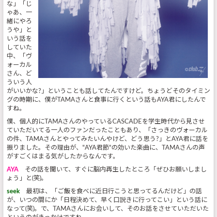
な」「じ
ゃあ、一
緒にやろ
うや」と
いう話を
していた
中、「ヴ
ォーカル
さん、ど
ういう人
がいいかな?」ということも話してたんですけど。ちょうどそのタイミン
グの時期に、僕がTAMAさんと食事に行くという話もAYA君にしたんで
すね。
僕、個人的にTAMAさんのやっているCASCADEを学生時代から見させ
ていただいてる一人のファンだったこともあり、「さっきのヴォーカル
の件、TAMAさんとやってみたいんやけど、どう思う?」とAYA君に話を
振りました。その理由が、"AYA君節"の効いた楽曲に、TAMAさんの声
がすごくはまる気がしたからなんです。
AYA
その話を聞いて、すぐに脳内再生したところ「ぜひお願いしまし
ょう」と(笑)。
seek
最初は、「ご飯を食べに近日行こうと思ってるんだけど」の話
が、いつの間にか「日程決めて、早く口説きに行ってこい」という話に
なって(笑)。で、TAMAさんにお会いして、そのお話をさせていただいた