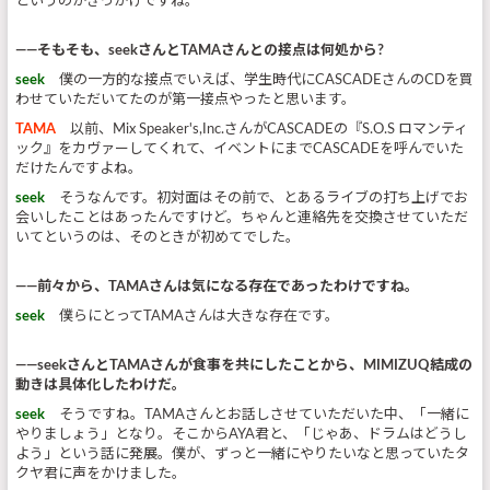
というのがきっかけですね。
――そもそも、seekさんとTAMAさんとの接点は何処から?
seek
僕の一方的な接点でいえば、学生時代にCASCADEさんのCDを買
わせていただいてたのが第一接点やったと思います。
TAMA
以前、Mix Speaker's,Inc.さんがCASCADEの『S.O.S ロマンティ
ック』をカヴァーしてくれて、イベントにまでCASCADEを呼んでいた
だけたんですよね。
seek
そうなんです。初対面はその前で、とあるライブの打ち上げでお
会いしたことはあったんですけど。ちゃんと連絡先を交換させていただ
いてというのは、そのときが初めてでした。
――前々から、TAMAさんは気になる存在であったわけですね。
seek
僕らにとってTAMAさんは大きな存在です。
――seekさんとTAMAさんが食事を共にしたことから、MIMIZUQ結成の
動きは具体化したわけだ。
seek
そうですね。TAMAさんとお話しさせていただいた中、「一緒に
やりましょう」となり。そこからAYA君と、「じゃあ、ドラムはどうし
よう」という話に発展。僕が、ずっと一緒にやりたいなと思っていたタ
クヤ君に声をかけました。