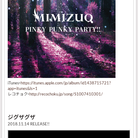
iTunes‣
https://itunes.apple.com/jp/album/id1438715721?
app=itunes&ls=1
レコチョク‣
http://recochoku.jp/song/S1007410301/
ジグザグザ
2018.11.14 RELEASE!!