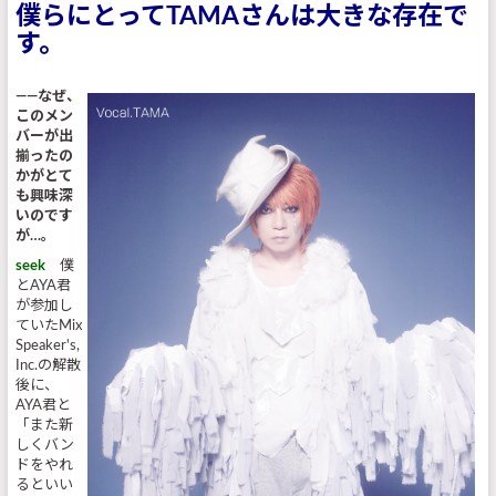
僕らにとってTAMAさんは大きな存在で
す。
――なぜ、
このメン
バーが出
揃ったの
かがとて
も興味深
いのです
が…。
seek
僕
とAYA君
が参加し
ていたMix
Speaker's,
Inc.の解散
後に、
AYA君と
「また新
しくバン
ドをやれ
るといい