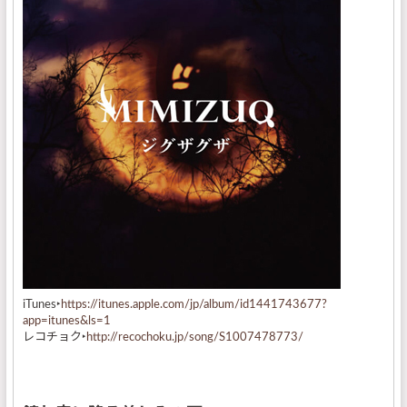
iTunes‣
https://itunes.apple.com/jp/album/id1441743677?
app=itunes&ls=1
レコチョク‣
http://recochoku.jp/song/S1007478773/